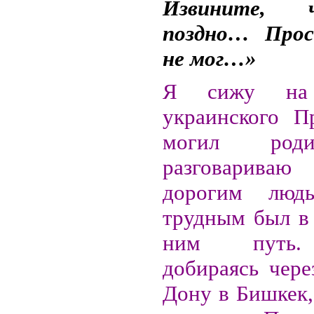
Извините,
поздно… Про
не мог…»
Я сижу на 
украинского П
могил род
разговарива
дорогим люд
трудным был в 
ним путь.
добираясь чере
Дону в Бишкек,