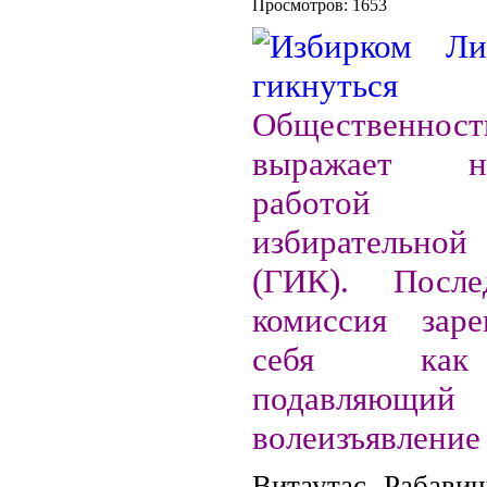
Просмотров: 1653
Общественно
выражает не
работой 
избирательно
(ГИК). Посл
комиссия заре
себя как
подавляющий
волеизъявление
Витаутас Рабави