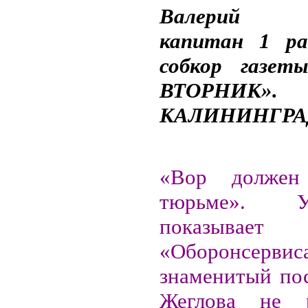
Валерий 
капитан 1 ран
собкор газе
ВТОРНИК».
КАЛИНИНГРА
«Вор должен
тюрьме». 
показыва
«Оборонсерв
знаменитый пос
Жеглова не 