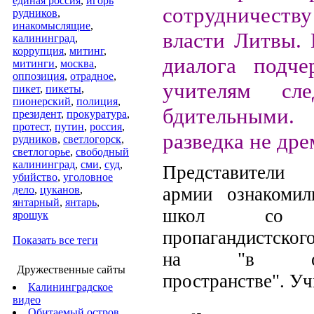
единая россия
,
игорь
сотрудничеству
рудников
,
инакомыслящие
,
власти Литвы.
калининград
,
коррупция
,
митинг
,
диалога подче
митинги
,
москва
,
оппозиция
,
отрадное
,
учителям сл
пикет
,
пикеты
,
пионерский
,
полиция
,
бдительными. 
президент
,
прокуратура
,
протест
,
путин
,
россия
,
разведка не дре
рудников
,
светлогорск
,
светлогорье
,
свободный
калининград
,
сми
,
суд
,
Представители
убийство
,
уголовное
армии ознакомил
дело
,
цуканов
,
янтарный
,
янтарь
,
школ со с
ярошук
пропагандистског
Показать все теги
на "в обще
Дружественные сайты
пространстве". Уч
Калининградское
видео
Обитаемый остров