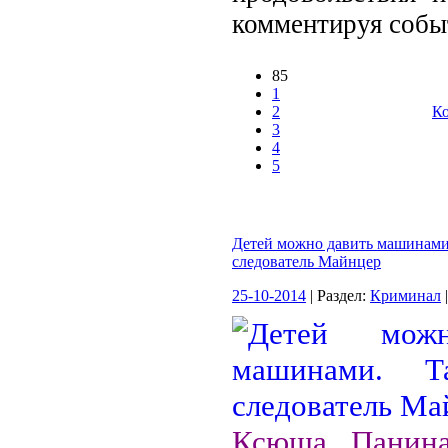
комментируя событ
85
1
2
Ко
3
4
5
Детей можно давить машинами
следователь Майнцер
25-10-2014
| Раздел:
Криминал
Ксюша Панин