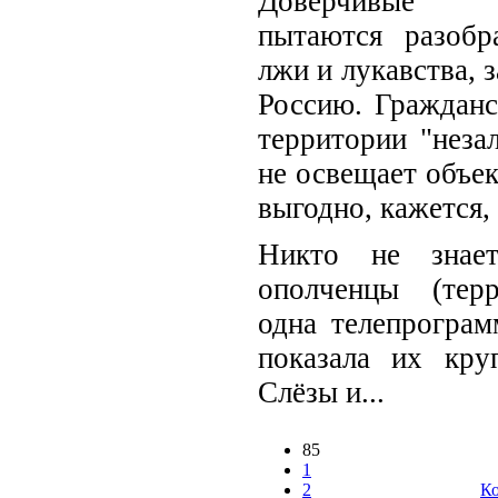
Доверчивые 
пытаются разобр
лжи и лукавства, 
Россию. Граждан
территории "неза
не освещает объек
выгодно, кажется,
Никто не знает
ополченцы (тер
одна телепрограм
показала их кру
Слёзы и...
85
1
2
Ко