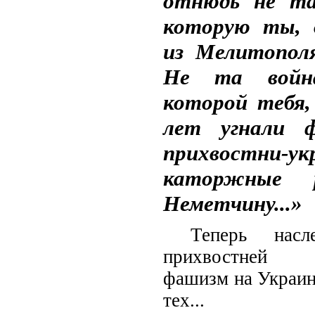
отнюдь не та
которую ты, 
из Мелитополя
Не та войн
которой тебя,
лет угнали 
прихвостни-у
каторжные 
Неметчину...»
Т
еперь насл
прихвостней п
фашизм на Украин
тех...