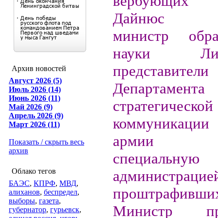
вербующих 
Дайнюс Па
министр обр
науки Л
представители
Архив новостей
Август 2026 (5)
Департамента
Июль 2026 (14)
Июнь 2026 (11)
стратегической
Май 2026 (9)
Апрель 2026 (9)
коммуникации
Март 2026 (11)
армии п
Показать / скрыть весь
архив
специальную
Облако тегов
администрацие
БАЭС
,
КПРФ
,
МВД
,
проштрафивш
алиханов
,
беспредел
,
выборы
,
газета
,
Министр п
губернатор
,
гурьевск
,