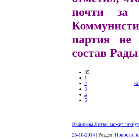
почти за 
Коммунисти
партия не
состав Рады
85
1
2
Ко
3
4
5
Избирком Литвы может гикнут
25-10-2014
| Раздел:
Новости по