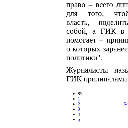
право – всего ли
для того, что
власть, подели
собой, а ГИК в 
помогает – прини
о которых заранее
политики".
Журналисты наз
ГИК прилипалами и
85
1
2
Ко
3
4
5