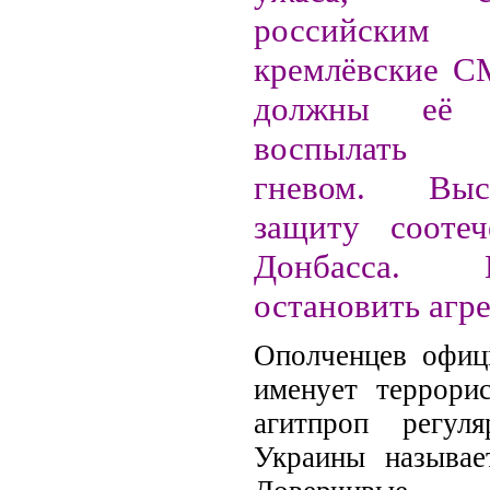
российским 
кремлёвские С
должны её 
воспылать 
гневом. Вы
защиту соотеч
Донбасса. П
остановить агр
Ополченцев офиц
именует террори
агитпроп регул
Украины называе