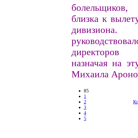
болельщиков
близка к вылет
дивизио
руководствов
директоров 
назначая на эт
Михаила Аронов
85
1
2
Ко
3
4
5