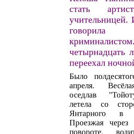
стать артис
учительницей. 
говорил
криминалис
четырнадцать л
переехал ночн
Было полдесятог
апреля. Весёла
оседлав "Тойот
летела со стор
Янтарного в К
Проезжая через 
повороте, води