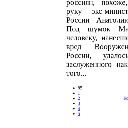
россиян, похоже
руку экс-минис
России Анатоли
Под шумок Май
человеку, нанес
вред Вооруже
России, удало
заслуженного нак
того...
85
1
2
Ко
3
4
5