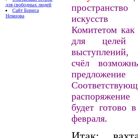
для свободных людей
пространст
Сайт Бориса
Немцова
искусств 
Комитетом как
для целей 
выступлений,
счёл возможн
предложени
Соответствующ
распоряжени
будет готово в
февраля.
Итак: вахт