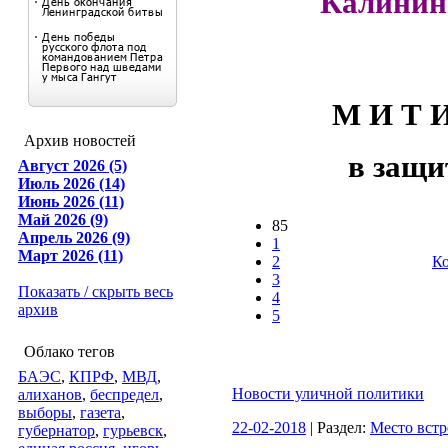
Калинин
М И Т И
Архив новостей
в защит
Август 2026 (5)
Июль 2026 (14)
Июнь 2026 (11)
Май 2026 (9)
85
Апрель 2026 (9)
1
Март 2026 (11)
2
Ко
3
Показать / скрыть весь
4
архив
5
Облако тегов
БАЭС
,
КПРФ
,
МВД
,
Новости уличной политики
алиханов
,
беспредел
,
выборы
,
газета
,
22-02-2018
| Раздел:
Место встр
губернатор
,
гурьевск
,