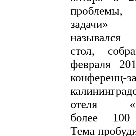
проблемы, 
задачи»
назывался
стол, собр
февраля 20
конференц-з
калининград
отеля «Рэ
более 100 
Тема пробуди