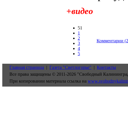
+видео
51
1
2
Комментарии (2
3
4
5
Главная страница
|
Газета "Светлогорье"
|
Контакты
Все права защищены © 2011-2026 "Свободный Калинингра
При копировании материала ссылка на
www.svobodnykalini