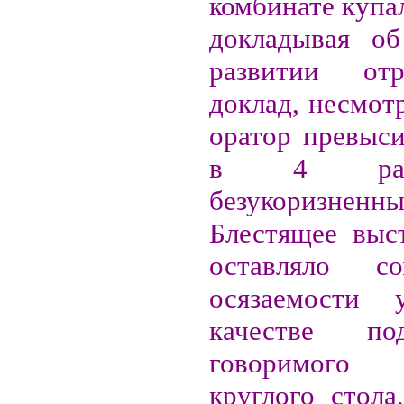
комбинате купал
докладывая об
развитии от
доклад, несмотр
оратор превыси
в 4 раз
безукоризненны
Блестящее выс
оставляло с
осязаемости 
качестве под
говоримого 
круглого стола