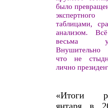
было превращен
экспертног
таблицами, ср
анализом. Всё
весьма убе
Внушительно 
что не стыдн
лично президен
«Итоги ре
янтаря в 2