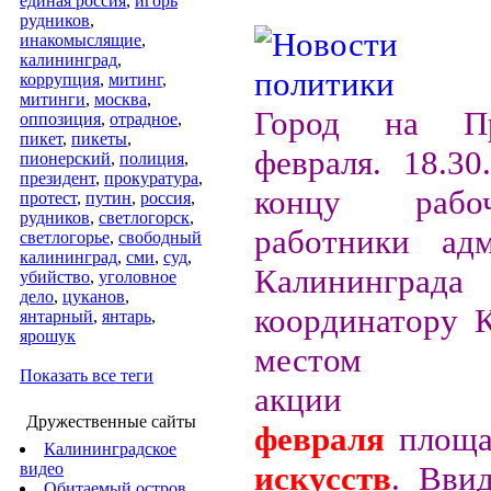
единая россия
,
игорь
рудников
,
инакомыслящие
,
калининград
,
коррупция
,
митинг
,
митинги
,
москва
,
Город на Пр
оппозиция
,
отрадное
,
пикет
,
пикеты
,
февраля. 18.30
пионерский
,
полиция
,
президент
,
прокуратура
,
концу рабо
протест
,
путин
,
россия
,
рудников
,
светлогорск
,
работники адм
светлогорье
,
свободный
калининград
,
сми
,
суд
,
Калининграда 
убийство
,
уголовное
дело
,
цуканов
,
координатору 
янтарный
,
янтарь
,
ярошук
местом пр
Показать все теги
акц
Дружественные сайты
февраля
площ
Калининградское
видео
искусств
. Ввид
Обитаемый остров