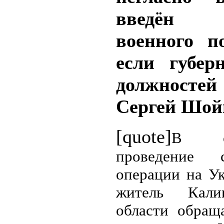
введён
военного п
если губер
должностей
Сергей Шо
[quote]
В с
проведение с
операции на Ук
житель Калин
области обращ