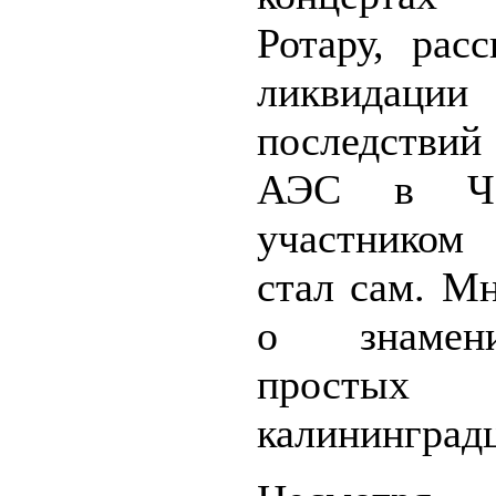
Ротару, рас
ликвидации
последстви
АЭС в Чер
участником
стал сам. М
о знаме
простых
калининградц