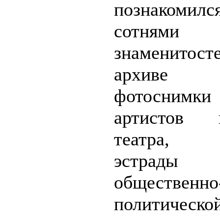
познако
сотнями с
знаменитост
архиве х
фотоснимк
артистов
театра, д
эстра
общественно
политическ