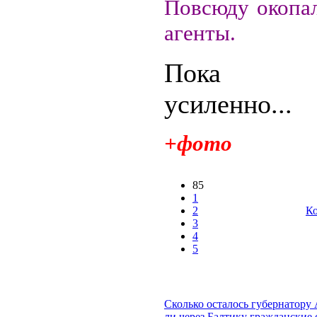
Повсюду окопал
агенты.
Пока 
усиленно...
+фото
85
1
2
Ко
3
4
5
Сколько осталось губернатору
ли через Балтику гражданские