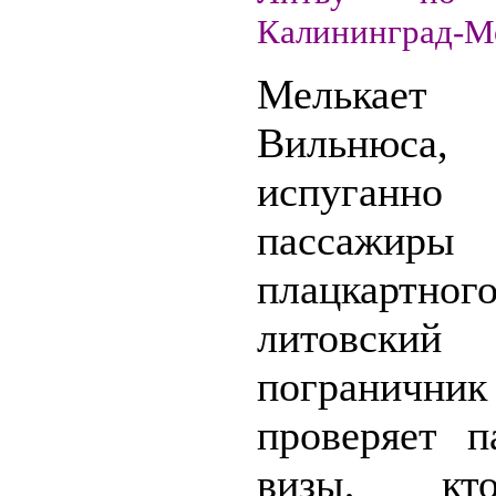
Калининград-М
Мелькает
Вильнюса,
испуганно
пассажиры
плацкартног
литовский
пограничник
проверяет п
визы, кт