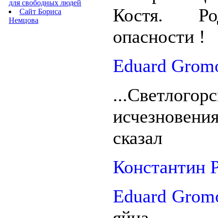
для свободных людей
Костя. Р
Сайт Бориса
Немцова
опасности !
Eduard Grom
...Светлогорс
исчезнове
сказал
Константин 
Eduard Grom
яйца к