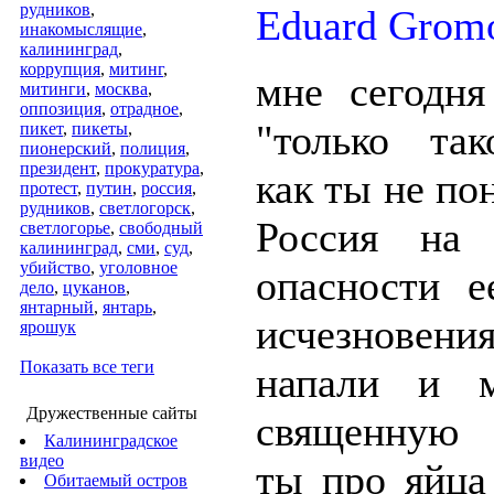
рудников
,
Eduard Grom
инакомыслящие
,
калининград
,
коррупция
,
митинг
,
мне сегодня
митинги
,
москва
,
оппозиция
,
отрадное
,
"только та
пикет
,
пикеты
,
пионерский
,
полиция
,
президент
,
прокуратура
,
как ты не по
протест
,
путин
,
россия
,
рудников
,
светлогорск
,
Россия на 
светлогорье
,
свободный
калининград
,
сми
,
суд
,
убийство
,
уголовное
опасности е
дело
,
цуканов
,
янтарный
,
янтарь
,
исчезновени
ярошук
Показать все теги
напали и 
Дружественные сайты
священную 
Калининградское
видео
ты про яйца
Обитаемый остров