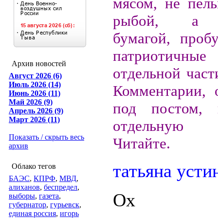
мясом, не пел
рыбой, а т
бумагой, проб
патриотичные
Архив новостей
отдельной част
Август 2026 (6)
Июль 2026 (14)
Комментарии, 
Июнь 2026 (11)
Май 2026 (9)
под постом, 
Апрель 2026 (9)
Март 2026 (11)
отдельную 
Показать / скрыть весь
Читайте.
архив
татьяна усти
Облако тегов
БАЭС
,
КПРФ
,
МВД
,
алиханов
,
беспредел
,
Ох
выборы
,
газета
,
губернатор
,
гурьевск
,
единая россия
,
игорь