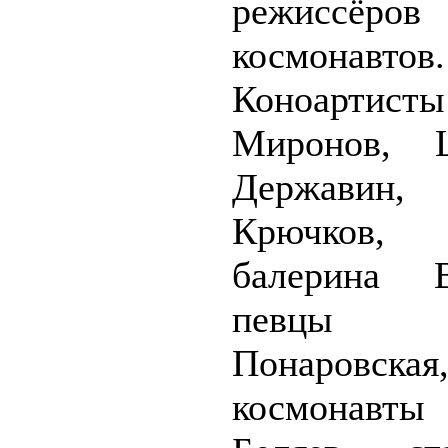
режисс
космонавтов.
Коноартисты
Миронов, Ш
Державин,
Крючков, 
балерина В
певцы Р
Понаровская
космонавты