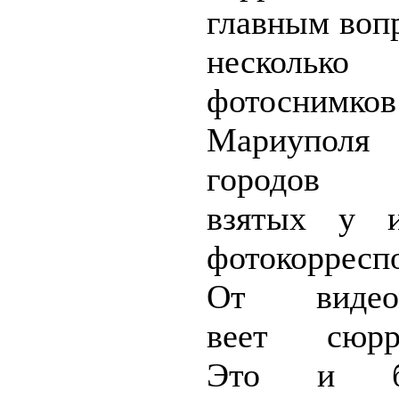
главным воп
несколько
фотосни
Мариуполя 
городов У
взятых у и
фотокорресп
От видеом
веет сюрре
Это и 