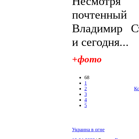
Несмот
почтенный 
Владимир С
и сегодня...
+фото
68
1
2
Ко
3
4
5
Украина в огне