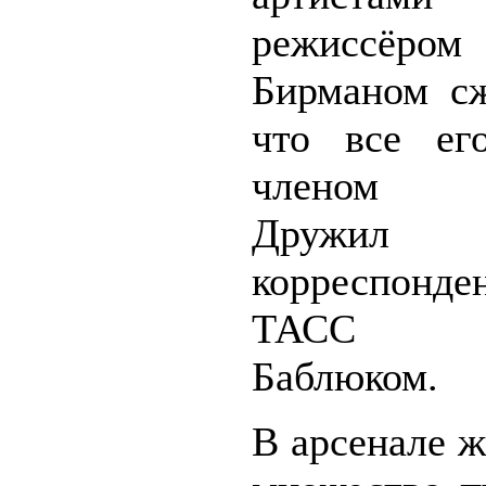
режиссёро
Бирманом сж
что все ег
членом к
Друж
корреспонде
ТАСС Б
Баблюком.
В арсенале 