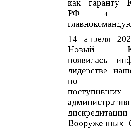
как гаранту К
РФ и Вер
главнокоманду
14 апреля 202
Новый Кал
появилась ин
лидерстве наш
по коли
поступивши
администрати
дискредитаци
Вооруженных 