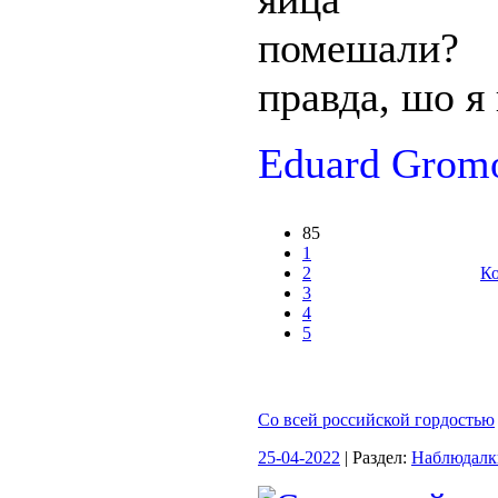
помешал
правда, шо я
Eduard Gromo
85
1
2
Ко
3
4
5
Со всей российской гордостью
25-04-2022
| Раздел:
Наблюдалк