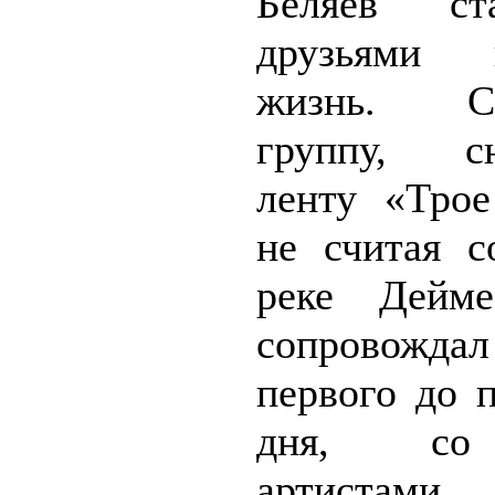
Беляев ст
друзьями
жизнь. Съ
группу, с
ленту «Трое
не считая с
реке Дейме
сопрово
первого до 
дня, со
артист