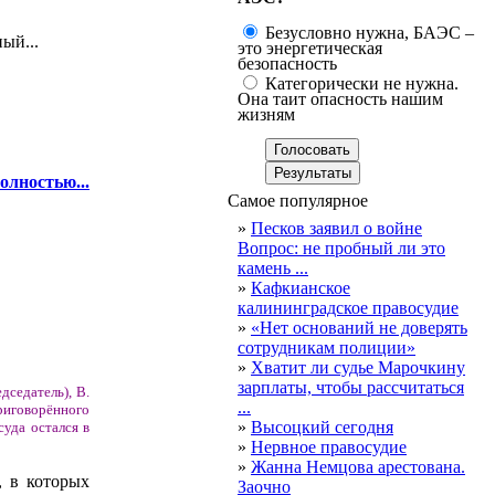
Безусловно нужна, БАЭС –
ый...
это энергетическая
безопасность
Категорически не нужна.
Она таит опасность нашим
жизням
олностью...
Самое популярное
»
Песков заявил о войне
Вопрос: не пробный ли это
камень ...
»
Кафкианское
калининградское правосудие
»
«Нет оснований не доверять
сотрудникам полиции»
»
Хватит ли судье Марочкину
зарплаты, чтобы рассчитаться
дседатель), В.
...
риговорённого
»
Высоцкий сегодня
суда остался в
»
Нервное правосудие
»
Жанна Немцова арестована.
, в которых
Заочно