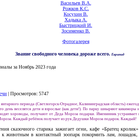
Васильев В.А.
Рожков К.С.
Косухин В.
Хадыка А.
Быстрицкий И.
Зосименко В.
Фотогалерея
Звание свободного человека дороже всего.
Еврипид
иалы за Ноябрь 2023 года
ечи
| Просмотров: 5747
 янтарного периода (Светлогорск-Отрадное, Калининградская область) ежего
о день веселятся дети и взрослые (как дети!). По парку шныряют кикиморы 
 водят хороводы, получают от Деда Мороза подарки. Именинник устраивает 
Мороза. Каждый ребёнок получает из рук Дедушки Мороза подарок. Каждый!
ния сказочного старика зажигает огни, кафе «Братец кролик»
 к животным в контактный зоопарк покормить лам, лошадок,