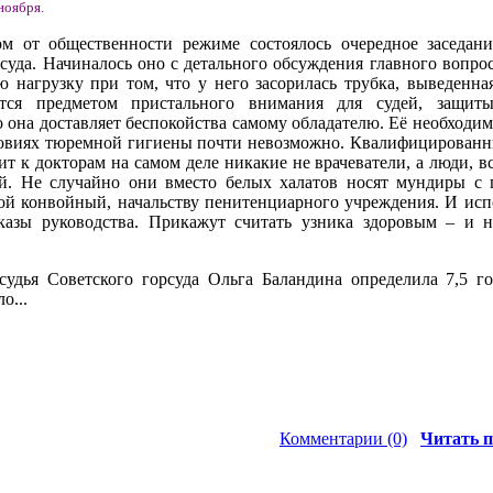
ноября.
ом от общественности режиме состоялось очередное заседан
суда. Начиналось оно с детального обсуждения главного вопрос
 нагрузку при том, что у него засорилась трубка, выведенна
ется предметом пристального внимания для судей, защит
 она доставляет беспокойства самому обладателю. Её необходим
словиях тюремной гигиены почти невозможно. Квалифицированн
сит к докторам на самом деле никакие не врачеватели, а люди, 
ий. Не случайно они вместо белых халатов носят мундиры с
гой конвойный, начальству пенитенциарного учреждения. И ис
казы руководства. Прикажут считать узника здоровым – и н
судья Советского горсуда Ольга Баландина определила 7,5 г
о...
Комментарии (0)
Читать п