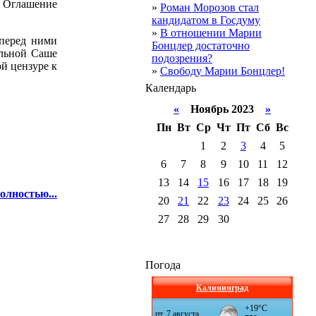
. Оглашение
»
Роман Морозов стал
кандидатом в Госдуму
»
В отношении Марии
 перед ними
Бонцлер достаточно
ольной Саше
подозрения?
ой цензуре к
»
Свободу Марии Бонцлер!
Календарь
«
Ноябрь 2023
»
Пн
Вт
Ср
Чт
Пт
Сб
Вс
1
2
3
4
5
6
7
8
9
10
11
12
13
14
15
16
17
18
19
олностью...
20
21
22
23
24
25
26
27
28
29
30
Погода
Калининград