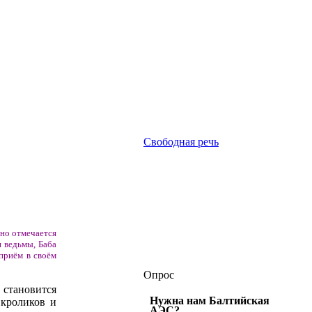
Свободная речь
дно отмечается
и ведьмы, Баба
приём в своём
Опрос
 становится
Нужна нам Балтийская
 кроликов и
АЭС?