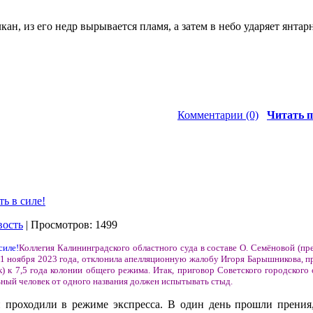
ан, из его недр вырывается пламя, а затем в небо ударяет янтарн
Комментарии (0)
Читать п
ь в силе!
вость
| Просмотров: 1499
Коллегия Калининградского областного суда в составе О. Семёновой (пре
21 ноября 2023 года, отклонила апелляционную жалобу Игоря Барышникова, п
к) к 7,5 года колонии общего режима. Итак, приговор Советского городского 
ный человек от одного названия должен испытывать стыд.
и проходили в режиме экспресса. В один день прошли прения