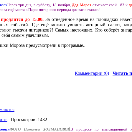
Через три дня, в субботу, 18 ноября,
Дед Мороз
отмечает свой 183-й
д
 пока ещё места в Парке янтарного периода для вас остались!
 продлится до 15.00.
За отведённое время на площадках извес
чных событий. Где ещё можно увидеть янтарный салют, ког
етают тысячи янтариков?! Самых настоящих. Кто соберёт янта
ь себя самым удачливым.
шки Мороза предусмотрели в программе...
Комментарии (0)
Читать п
жаются
ость
| Просмотров: 1432
ФОТО Натальи ХОЛМАНОВОЙ
В процессе по апелляционной 