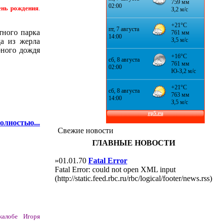
ень рождения
.
тного парка
да из жерла
рного дождя
олностью...
Свежие новости
ГЛАВНЫЕ НОВОСТИ
»01.01.70
Fatal Error
Fatal Error: could not open XML input
(http://static.feed.rbc.ru/rbc/logical/footer/news.rss)
жалобе Игоря