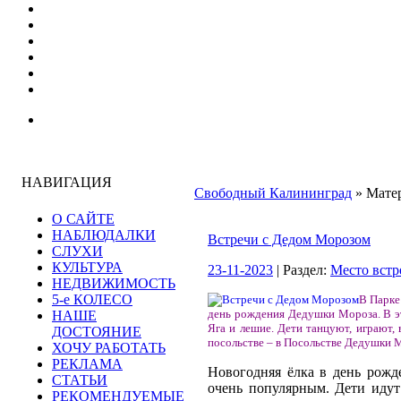
НАВИГАЦИЯ
Свободный Калининград
» Матер
О САЙТЕ
НАБЛЮДАЛКИ
Встречи с Дедом Морозом
СЛУХИ
КУЛЬТУРА
23-11-2023
| Раздел:
Место встр
НЕДВИЖИМОСТЬ
5-е КОЛЕСО
В Парке
день рождения Дедушки Мороза. В эт
НАШЕ
Яга и лешие. Дети танцуют, играют,
ДОСТОЯНИЕ
посольстве – в Посольстве Дедушки 
ХОЧУ РАБОТАТЬ
РЕКЛАМА
Новогодняя ёлка в день рожде
СТАТЬИ
очень популярным. Дети идут
РЕКОМЕНДУЕМЫЕ