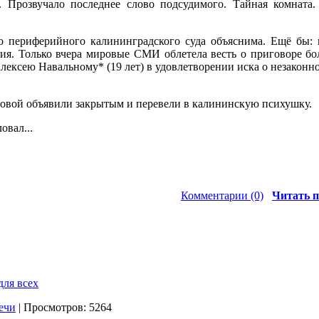
. Прозвучало последнее слово подсудимого. Тайная комната
то периферийного калининградского суда объяснима. Ещё бы:
ия. Только вчера мировые СМИ облетела весть о приговоре б
 Алексею Навальному* (19 лет) в удовлетворении иска о незаконн
овой объявили закрытым и перевели в калининскую психушку.
овал...
Комментарии (0)
Читать п
для всех
ечи
| Просмотров: 5264