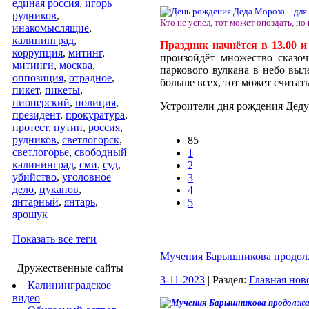
единая россия
,
игорь
рудников
,
Кто не успел, тот может опоздать, но
инакомыслящие
,
калининград
,
Праздник начнётся в 13.00 и
коррупция
,
митинг
,
произойдёт множество сказо
митинги
,
москва
,
паркового вулкана в небо выл
оппозиция
,
отрадное
,
больше всех, тот может считат
пикет
,
пикеты
,
пионерский
,
полиция
,
Устроители дня рождения Деду
президент
,
прокуратура
,
протест
,
путин
,
россия
,
рудников
,
светлогорск
,
85
светлогорье
,
свободный
1
калининград
,
сми
,
суд
,
2
убийство
,
уголовное
3
дело
,
цуканов
,
4
янтарный
,
янтарь
,
5
ярошук
Показать все теги
Мучения Барышникова продол
Дружественные сайты
3-11-2023
| Раздел:
Главная нов
Калининградское
видео