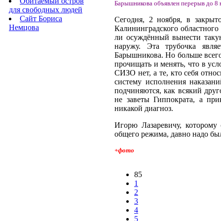
Обитаемый остров
Барышникова объявлен перерыв до 8 
для свободных людей
Сайт Бориса
Сегодня, 2 ноября, в закрыт
Немцова
Калининградского областного 
ли осуждённый вынести такую
наружу. Эта трубочка явля
Барышникова. Но больше всего
прочищать и менять, что в у
СИЗО нет, а те, кто себя отно
систему исполнения наказан
подчиняются, как всякий дру
не заветы Гиппократа, а при
никакой диагноз.
Игорю Лазаревичу, которому 
общего режима, давно надо был
+фото
85
1
2
3
4
5