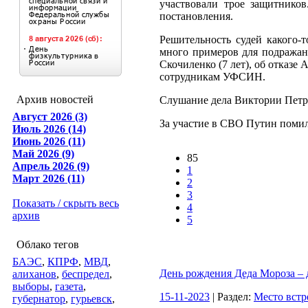
участвовали трое защитников
постановления.
Решительность судей какого-
много примеров для подражан
Скочиленко (7 лет), об отказе
сотрудникам УФСИН.
Архив новостей
Слушание дела Виктории Петр
Август 2026 (3)
За участие в СВО Путин помил
Июль 2026 (14)
Июнь 2026 (11)
Май 2026 (9)
85
Апрель 2026 (9)
1
Март 2026 (11)
2
3
Показать / скрыть весь
4
архив
5
Облако тегов
БАЭС
,
КПРФ
,
МВД
,
День рождения Деда Мороза – 
алиханов
,
беспредел
,
выборы
,
газета
,
15-11-2023
| Раздел:
Место встр
губернатор
,
гурьевск
,