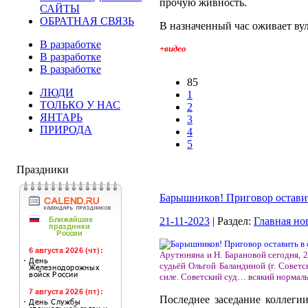
прочую живность.
САЙТЫ
ОБРАТНАЯ СВЯЗЬ
В назначенный час оживает вулк
В разработке
+видео
В разработке
В разработке
85
ЛЮДИ
1
ТОЛЬКО У НАС
2
ЯНТАРЬ
3
ПРИРОДА
4
5
Праздники
Барышников! Приговор оставит
21-11-2023
| Раздел:
Главная но
Арутюняна и Н. Барановой сегодня, 
судьёй Ольгой Баландиной (г. Советс
силе. Советский суд… всякий нормаль
Последнее заседание коллеги