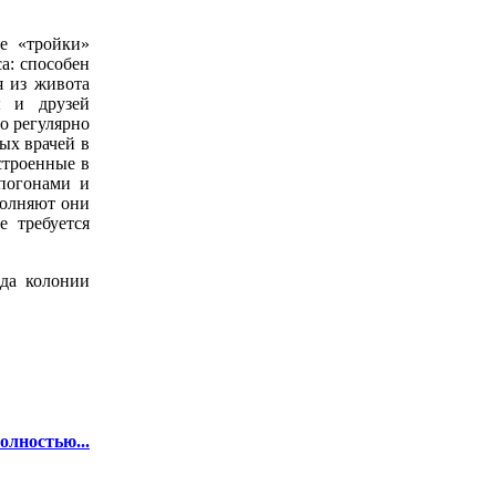
ие «тройки»
а: способен
я из живота
ы и друзей
о регулярно
ых врачей в
встроенные в
 погонами и
полняют они
е требуется
ода колонии
олностью...