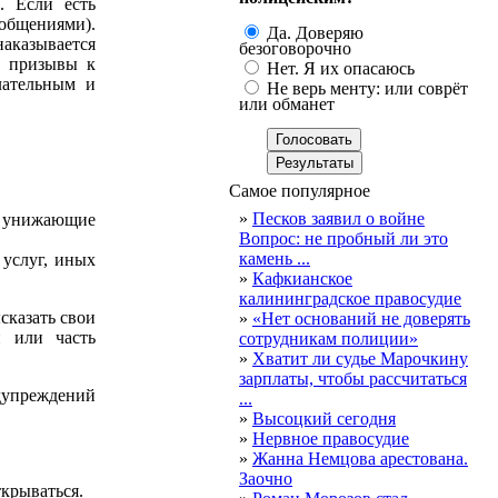
. Если есть
бщениями).
Да. Доверяю
наказывается
безоговорочно
и призывы к
Нет. Я их опасаюсь
лательным и
Не верь менту: или соврёт
или обманет
Самое популярное
»
Песков заявил о войне
 унижающие
Вопрос: не пробный ли это
камень ...
услуг, иных
»
Кафкианское
калининградское правосудие
сказать свои
»
«Нет оснований не доверять
и или часть
сотрудникам полиции»
»
Хватит ли судье Марочкину
зарплаты, чтобы рассчитаться
едупреждений
...
»
Высоцкий сегодня
»
Нервное правосудие
»
Жанна Немцова арестована.
Заочно
ткрываться.