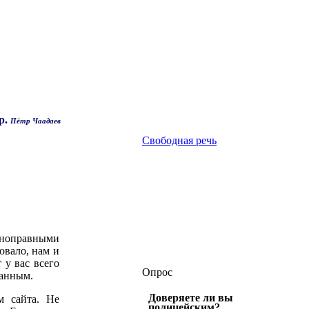
р.
Пётр Чаадаев
Свободная речь
олноправными
овало, нам и
 у вас всего
Опрос
ванным.
Доверяете ли вы
м сайта. Не
полицейским?