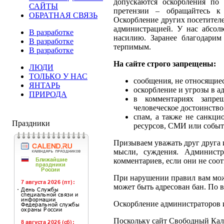
допускаются оскорбления по
САЙТЫ
претензии – обращайтесь к
ОБРАТНАЯ СВЯЗЬ
Оскорбление других посетителе
администрацией. У нас абсол
В разработке
насилию. Заранее благодарим
В разработке
терпимым.
В разработке
На сайте строго запрещены:
ЛЮДИ
ТОЛЬКО У НАС
сообщения, не относящиес
ЯНТАРЬ
оскорбление и угрозы в ад
ПРИРОДА
в комментариях запре
человеческое достоинств
спам, а также не санкци
Праздники
ресурсов, СМИ или событи
Призываем уважать друг друга и
мысли, суждения. Администр
комментариев, если они не соо
При нарушении правил вам мож
может быть адресован бан. По в
Оскорбление администраторов и
Поскольку сайт Свободный Кали