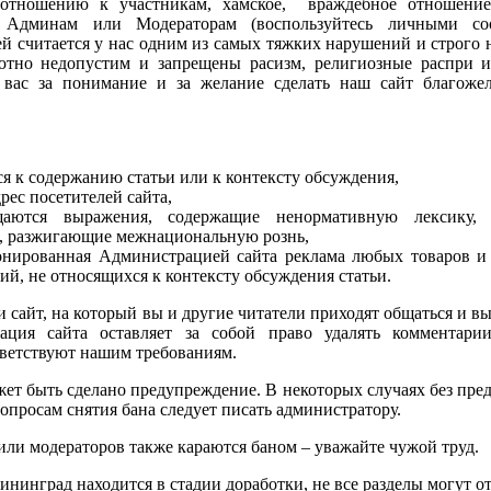
 отношению к участникам, хамское, враждебное отношение
 Админам или Модераторам (воспользуйтесь личными соо
й считается у нас одним из самых тяжких нарушений и строго 
ютно недопустим и запрещены расизм, религиозные распри 
 вас за понимание и за желание сделать наш сайт благоже
я к содержанию статьи или к контексту обсуждения,
рес посетителей сайта,
щаются выражения, содержащие ненормативную лексику,
о, разжигающие межнациональную рознь,
онированная Администрацией сайта реклама любых товаров и 
й, не относящихся к контексту обсуждения статьи.
 сайт, на который вы и другие читатели приходят общаться и вы
ация сайта оставляет за собой право удалять комментари
тветствуют нашим требованиям.
ет быть сделано предупреждение. В некоторых случаях без пр
опросам снятия бана следует писать администратору.
ли модераторов также караются баном – уважайте чужой труд.
нинград находится в стадии доработки, не все разделы могут о