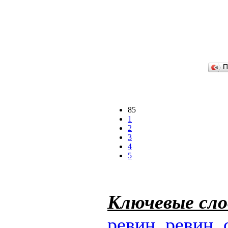
П
85
1
2
3
4
5
Ключевые сло
ревин
,
ревин
,