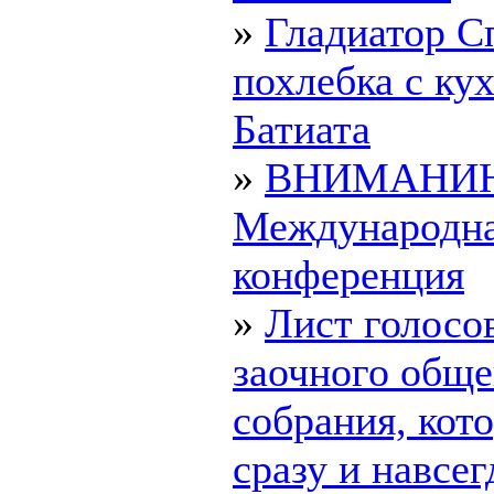
»
Гладиатор С
похлебка с ку
Батиата
»
ВНИМАНИ
Международн
конференция
»
Лист голосо
заочного обще
собрания, ко
сразу и навсегд