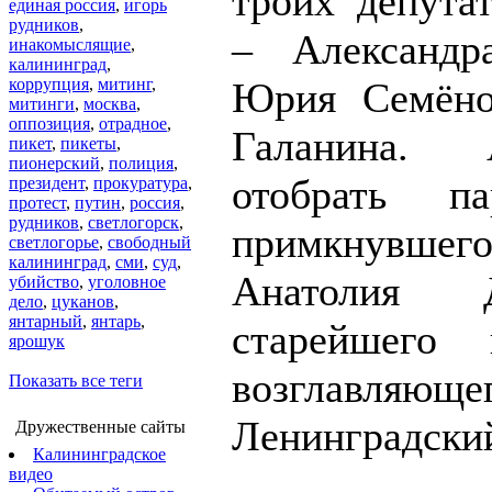
троих депута
единая россия
,
игорь
рудников
,
– Александр
инакомыслящие
,
калининград
,
коррупция
,
митинг
,
Юрия Семён
митинги
,
москва
,
оппозиция
,
отрадное
,
Галанина.
пикет
,
пикеты
,
пионерский
,
полиция
,
отобрать п
президент
,
прокуратура
,
протест
,
путин
,
россия
,
рудников
,
светлогорск
,
примкнувш
светлогорье
,
свободный
калининград
,
сми
,
суд
,
Анатолия Д
убийство
,
уголовное
дело
,
цуканов
,
янтарный
,
янтарь
,
старейшего 
ярошук
возглавляюще
Показать все теги
Ленинградски
Дружественные сайты
Калининградское
видео