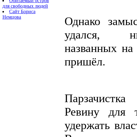
Обитаемый остров
для свободных людей
Сайт Бориса
Немцова
Однако замы
удался, 
названных на 
пришёл.
Парзачистка
Ревину для 
удержать влас