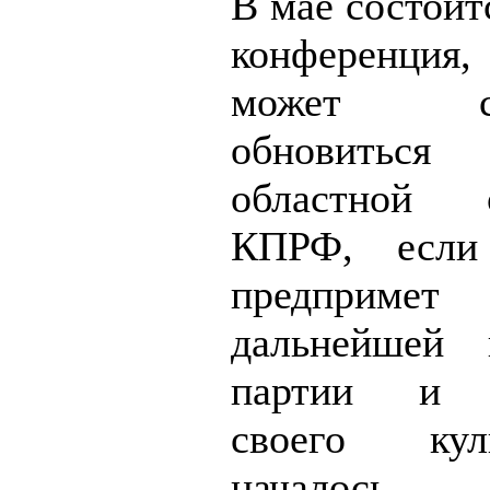
В мае состоит
конференция
может сущ
обновиться 
областной о
КПРФ, если
предпримет
дальнейшей 
партии и у
своего ку
началось в