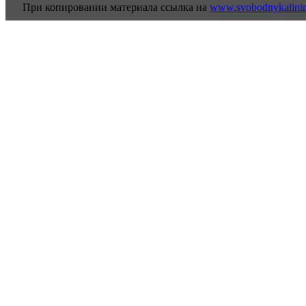
При копировании материала ссылка на
www.svobodnykalini