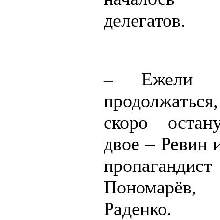
делегатов.
– Ежели т
продолжаться,
скоро остан
двое – Ревин 
пропаганд
Пономарёв,
Раденко.