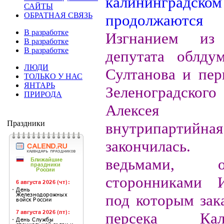
САЙТЫ
ОБРАТНАЯ СВЯЗЬ
В разработке
Изгнанием из 
В разработке
В разработке
депутата облду
ЛЮДИ
Султанова и пер
ТОЛЬКО У НАС
ЯНТАРЬ
Зеленоградск
ПРИРОДА
Алексея 
Праздники
внутрипартийн
закончилась
ведьмами, орг
сторонниками И
под которым зак
персека Калин