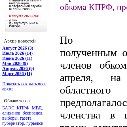
обкома КПРФ, пр
По свед
Архив новостей
Август 2026 (3)
полученным о
Июль 2026 (14)
Июнь 2026 (11)
членов обком
Май 2026 (9)
Апрель 2026 (9)
Март 2026 (11)
апреля, на
Показать / скрыть весь
областно
архив
предполагал
Облако тегов
БАЭС
,
КПРФ
,
МВД
,
членства в 
алиханов
,
беспредел
,
выборы
,
газета
,
губернатор
,
гурьевск
,