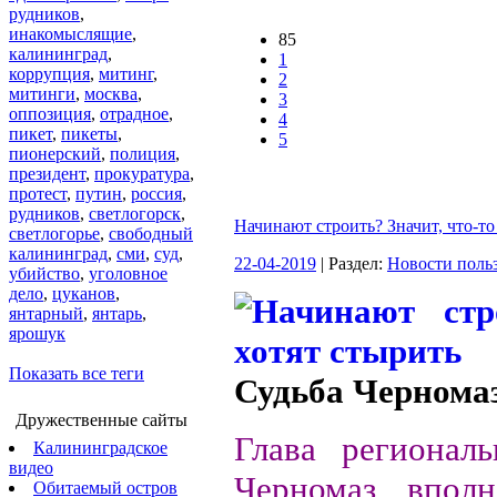
рудников
,
инакомыслящие
,
85
калининград
,
1
коррупция
,
митинг
,
2
митинги
,
москва
,
3
оппозиция
,
отрадное
,
4
пикет
,
пикеты
,
5
пионерский
,
полиция
,
президент
,
прокуратура
,
протест
,
путин
,
россия
,
рудников
,
светлогорск
,
Начинают строить? Значит, что-то
светлогорье
,
свободный
калининград
,
сми
,
суд
,
22-04-2019
| Раздел:
Новости поль
убийство
,
уголовное
дело
,
цуканов
,
янтарный
,
янтарь
,
ярошук
Показать все теги
Судьба Чернома
Дружественные сайты
Глава регионал
Калининградское
видео
Черномаз впол
Обитаемый остров