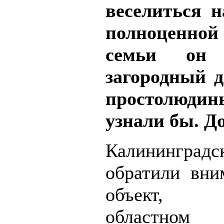
веселиться н
полноценной
семьи он 
загородный д
простолюд
узнали бы. Д
Калинингра
обратили вни
объект, ф
областн