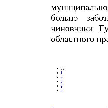
муниципаль
больно забо
чиновники Гу
областного пра
85
1
2
3
4
5