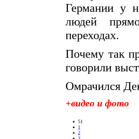
Германии у н
людей прям
переходах.
Почему так пр
говорили выс
Омрачился Ден
+видео и фото
51
1
2
3