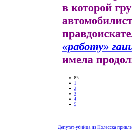
в которой гр
автомобилист
правдоискат
«работу» гаи
имела продо
85
1
2
3
4
5
Депутат-убийца из Полесска привле