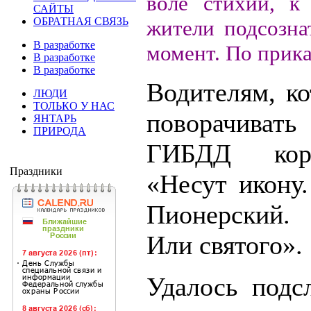
воле стихии, к
САЙТЫ
ОБРАТНАЯ СВЯЗЬ
жители подсозна
В разработке
момент. По прика
В разработке
В разработке
Водителям, к
ЛЮДИ
ТОЛЬКО У НАС
поворачиват
ЯНТАРЬ
ПРИРОДА
ГИБДД коро
Праздники
«Несут икону.
Пионерский.
Или святого».
Удалось подс