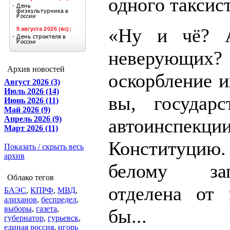
одного таксист
«Ну и чё? 
неверующих
Архив новостей
оскорбление и
Август 2026 (3)
Июль 2026 (14)
вы, государ
Июнь 2026 (11)
Май 2026 (9)
Апрель 2026 (9)
автоинспек
Март 2026 (11)
Конституцию
Показать / скрыть весь
архив
белому зап
Облако тегов
отделена от 
БАЭС
,
КПРФ
,
МВД
,
алиханов
,
беспредел
,
выборы
,
газета
,
бы...
губернатор
,
гурьевск
,
единая россия
,
игорь