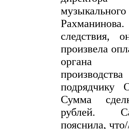
музыкальног
Рахманино
следствия, о
произвела опл
органа а
производств
подрядчику 
Сумма сдел
рублей. С
пояснила, что/