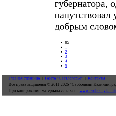
губернатора, о
напутствовал
добрым слово
85
1
2
3
4
5
Главная страница
|
Газета "Светлогорье"
|
Контакты
Все права защищены © 2011-2026 "Свободный Калинингра
При копировании материала ссылка на
www.svobodnykalini