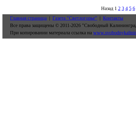
Назад
1
2
3
4
5
6
Главная страница
|
Газета "Светлогорье"
|
Контакты
Все права защищены © 2011-2026 "Свободный Калинингра
При копировании материала ссылка на
www.svobodnykalini