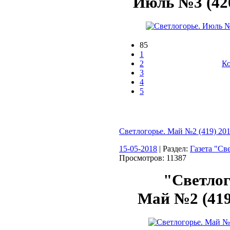
Июль №3 (420
85
1
2
Ко
3
4
5
Светлогорье. Май №2 (419) 201
15-05-2018
| Раздел:
Газета "Св
Просмотров: 11387
"Светлог
Май №2 (419)