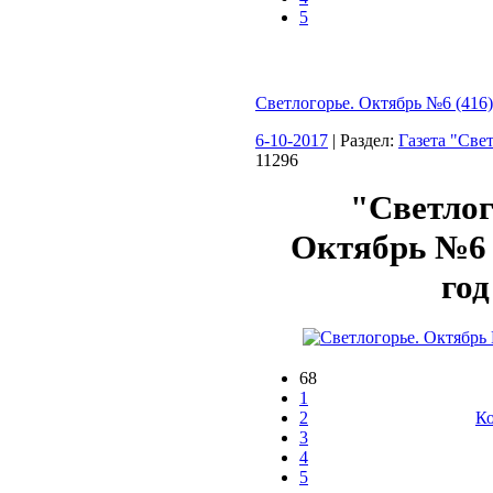
5
Светлогорье. Октябрь №6 (416)
6-10-2017
| Раздел:
Газета "Све
11296
"Светлог
Октябрь №6 (
год
68
1
2
Ко
3
4
5