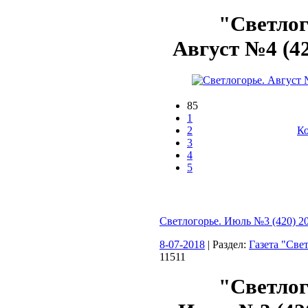
"Светлог
Август №4 (42
85
1
2
Ко
3
4
5
Светлогорье. Июль №3 (420) 2
8-07-2018
| Раздел:
Газета "Све
11511
"Светлог