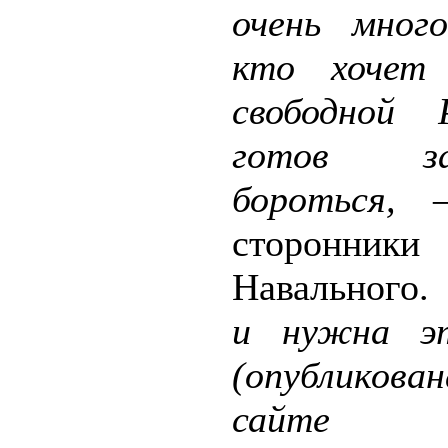
очень мног
кто хочет
свободной 
готов 
бороться,
—
сторонники
Навального
и нужна э
(опублико
сайте С