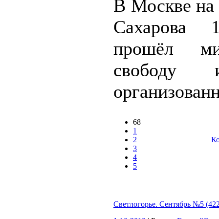
В Москве на
Сахарова 
прошёл ми
свободу ин
организованн
68
1
2
Ко
3
4
5
Светлогорье. Сентябрь №5 (422