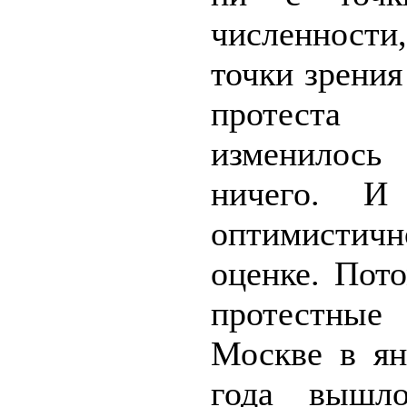
численнос
точки зрения
протес
изменилос
ничего. И
оптимистичн
оценке. Пот
протестные
Москве в ян
года вышл