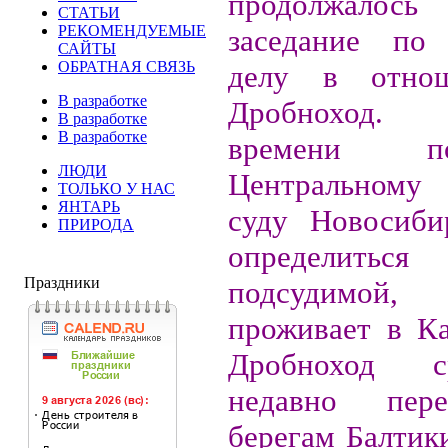
продолжалос
СТАТЬИ
РЕКОМЕНДУЕМЫЕ
заседание по 
САЙТЫ
ОБРАТНАЯ СВЯЗЬ
делу в отно
В разработке
Дробноход.
В разработке
В разработке
времени пон
ЛЮДИ
Центральному
ТОЛЬКО У НАС
ЯНТАРЬ
суду Новосиби
ПРИРОДА
определиться
Праздники
подсудимой
проживает в Ка
Дробноход ср
недавно пер
берегам Балтики