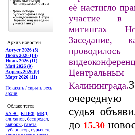
её настигло пра
участие в н
митингах Нов
Заседание, к
Архив новостей
проводи
Август 2026 (5)
Июль 2026 (14)
видеоконфер
Июнь 2026 (11)
Май 2026 (9)
Центральным
Апрель 2026 (9)
Март 2026 (11)
З
Калининграда.
Показать / скрыть весь
архив
очередную
Облако тегов
судья объяв
БАЭС
,
КПРФ
,
МВД
,
алиханов
,
беспредел
,
до
новос
15.30
выборы
,
газета
,
губернатор
,
гурьевск
,