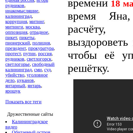
времени
единая россия
,
игорь
18 м
рудников
,
инакомыслящие
,
время Яна
калининград
,
коррупция
,
митинг
,
расчёту,
митинги
,
москва
,
оппозиция
,
отрадное
,
пикет
,
пикеты
,
выздороветь 
пионерский
,
полиция
,
президент
,
прокуратура
,
чтобы её уп
протест
,
путин
,
россия
,
рудников
,
светлогорск
,
светлогорье
,
свободный
решётку.
калининград
,
сми
,
суд
,
убийство
,
уголовное
дело
,
цуканов
,
янтарный
,
янтарь
,
ярошук
Показать все теги
Дружественные сайты
Калининградское
видео
Обитаемый остров