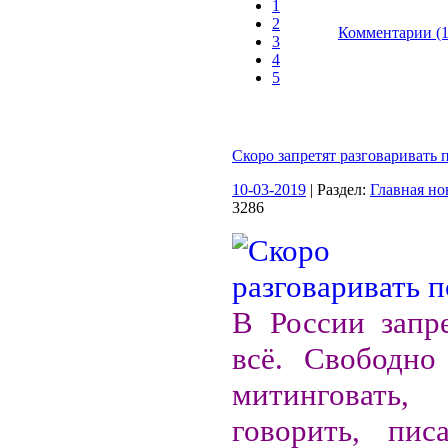
1
2
Комментарии (1
3
4
5
Скоро запретят разговаривать 
10-03-2019
| Раздел:
Главная но
3286
В России запр
всё. Свободно 
митинговать, 
говорить, писа