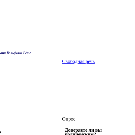
анн Вольфганг Гёте
Свободная речь
Опрос
Доверяете ли вы
ю
полицейским?