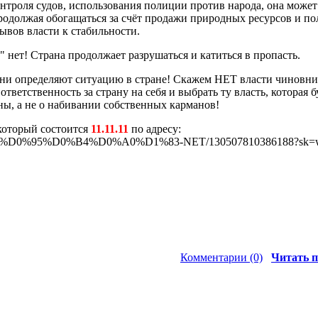
онтроля судов, использования полиции против народа, она может
продолжая обогащаться за счёт продажи природных ресурсов и п
зывов власти к стабильности.
" нет! Страна продолжает разрушаться и катиться в пропасть.
ни определяют ситуацию в стране! Скажем НЕТ власти чиновни
ответственность за страну на себя и выбрать ту власть, которая б
ны, а не о набивании собственных карманов!
который состоится
11.11.11
по адресу:
ages/%D0%95%D0%B4%D0%A0%D1%83-NET/130507810386188?sk=w
Комментарии (0)
Читать п