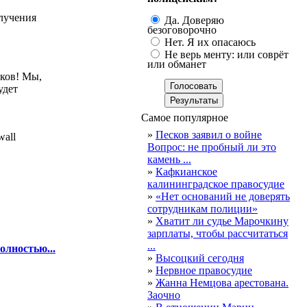
олучения
Да. Доверяю
безоговорочно
Нет. Я их опасаюсь
Не верь менту: или соврёт
или обманет
ков! Мы,
удет
Самое популярное
»
Песков заявил о войне
all
Вопрос: не пробный ли это
камень ...
»
Кафкианское
калининградское правосудие
»
«Нет оснований не доверять
сотрудникам полиции»
»
Хватит ли судье Марочкину
зарплаты, чтобы рассчитаться
...
олностью...
»
Высоцкий сегодня
»
Нервное правосудие
»
Жанна Немцова арестована.
Заочно