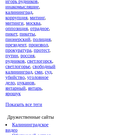
игорь рудников
,
инакомыслящие
,
калининград
,
коррупция
,
митинг
,
митинги
,
москва
,
оппозиция
,
отрадное
,
пикет
,
пикеты
,
пионерский
,
полиция
,
президент
,
произвол
,
прокуратура
,
протест
,
путин
,
россия
,
рудников
,
светлогорск
,
светлогорье
,
свободный
калининград
,
сми
,
суд
,
убийство
,
уголовное
дело
,
цуканов
,
янтарный
,
янтарь
,
ярошук
Показать все теги
Дружественные сайты
Калининградское
видео