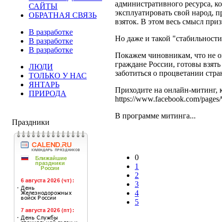
административного ресурса, к
САЙТЫ
эксплуатировать свой народ, 
ОБРАТНАЯ СВЯЗЬ
взяток. В этом весь смысл при
В разработке
Но даже и такой "стабильности
В разработке
В разработке
Покажем чиновникам, что не о
граждане России, готовы взять 
ЛЮДИ
заботиться о процветании стра
ТОЛЬКО У НАС
ЯНТАРЬ
Приходите на онлайн-митинг, 
ПРИРОДА
https://www.facebook.com/p
В программе митинга...
Праздники
0
1
2
3
4
5