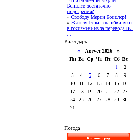
»
В отношении Марии
Бонцлер достаточно
подозрения?
»
Свободу Марии Бонцлер!
»
Жителя Гурьевска обвиняют
в госизмене из за перевода ВС
...
Календарь
«
Август 2026 »
Пн
Вт
Ср
Чт
Пт
Сб
Вс
1
2
3
4
5
6
7
8
9
10
11
12
13
14
15
16
17
18
19
20
21
22
23
24
25
26
27
28
29
30
31
Погода
Калининград