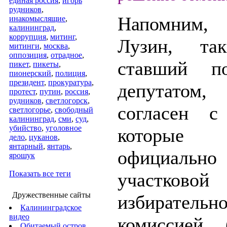
единая россия
,
игорь
рудников
,
Напомним, 
инакомыслящие
,
калининград
,
коррупция
,
митинг
,
Лузин, т
митинги
,
москва
,
оппозиция
,
отрадное
,
ставший по
пикет
,
пикеты
,
пионерский
,
полиция
,
президент
,
прокуратура
,
депутатом
протест
,
путин
,
россия
,
рудников
,
светлогорск
,
согласен с
светлогорье
,
свободный
калининград
,
сми
,
суд
,
убийство
,
уголовное
которы
дело
,
цуканов
,
янтарный
,
янтарь
,
официально
ярошук
Показать все теги
участковой
Дружественные сайты
избирательн
Калининградское
видео
комиссией
Обитаемый остров