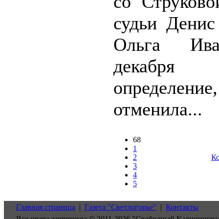
со Струково
судьи Дени
Ольга Ива
декабря 
определение
отменила...
68
1
2
Ко
3
4
5
Главная страница
|
Газета "Светлогорье"
|
Контакты
Все права защищены © 2011-2026 "Свободный Калинингра