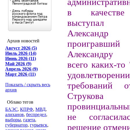
административ
в качестве
выступал е
Александр
Архив новостей
проигравший 
Август 2026 (5)
Александру 
Июль 2026 (14)
Июнь 2026 (11)
всего каких-то 
Май 2026 (9)
Апрель 2026 (9)
удовлетвор
Март 2026 (11)
требований о
Показать / скрыть весь
архив
Струк
Облако тегов
провинциальны
БАЭС
,
КПРФ
,
МВД
,
не согласил
алиханов
,
беспредел
,
выборы
,
газета
,
решение отмени
губернатор
,
гурьевск
,