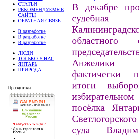
СТАТЬИ
В декабре про
РЕКОМЕНДУЕМЫЕ
САЙТЫ
судебная 
ОБРАТНАЯ СВЯЗЬ
Калининградск
В разработке
В разработке
областного
В разработке
председательст
ЛЮДИ
ТОЛЬКО У НАС
Анжелики С
ЯНТАРЬ
ПРИРОДА
фактически пе
итоги выбор
Праздники
избирательн
посёлка Янтар
Светлогорского
суда Влади