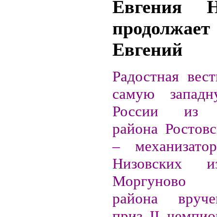
Евгения Н
продолжает
Евгений
Радостная вес
самую западн
России из А
района Ростовс
– механизато
Низовских и
Моргуново Г
района вруч
приз II чемпио