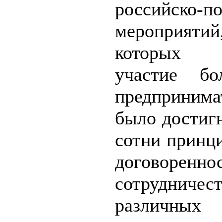
российско-п
меропри
которых 
участие бо
предпринима
было достиг
сотни принц
договорен
сотруднич
различных