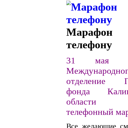
Мараф
телефону
31 мая 
Международног
отделение П
фонда Калин
области п
телефонный ма
Все желающие см