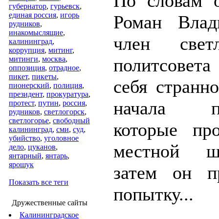
По словам о
губернатор
,
гурьевск
,
единая россия
,
игорь
Роман Влад
рудников
,
инакомыслящие
,
член светл
калининград
,
коррупция
,
митинг
,
митинги
,
москва
,
политсовет
оппозиция
,
отрадное
,
пикет
,
пикеты
,
себя странн
пионерский
,
полиция
,
президент
,
прокуратура
,
начала пр
протест
,
путин
,
россия
,
рудников
,
светлогорск
,
светлогорье
,
свободный
которые пр
калининград
,
сми
,
суд
,
убийство
,
уголовное
местной ш
дело
,
цуканов
,
янтарный
,
янтарь
,
ярошук
затем он п
Показать все теги
попытку...
Дружественные сайты
Калининградское