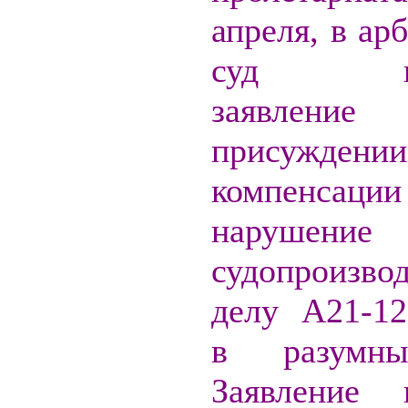
апреля, в а
суд пос
заявле
присуждении
компенс
нарушение 
судопроизв
делу А21-12
в разумны
Заявление 