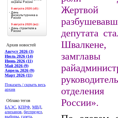
Жертвой
разбушевавш
депутата ст
Швалкене,
Архив новостей
Август 2026 (3)
замглавы
Июль 2026 (14)
Июнь 2026 (11)
райадминист
Май 2026 (9)
Апрель 2026 (9)
Март 2026 (11)
руководител
Показать / скрыть весь
отделения
архив
России».
Облако тегов
БАЭС
,
КПРФ
,
МВД
,
алиханов
,
беспредел
,
выборы
,
газета
,