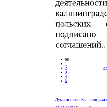
деятельност
калинингр
польских
подпис
соглашений..
68
1
2
Ко
3
4
5
Лукавая власть Калининграда 