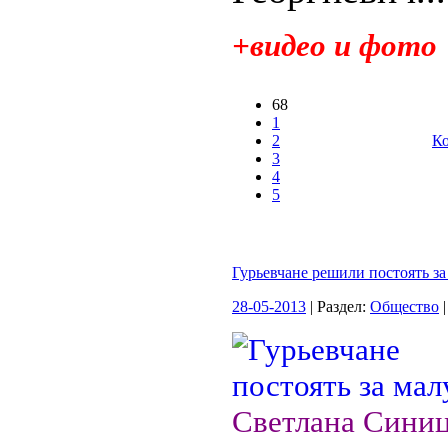
+видео и фото
68
1
2
Ко
3
4
5
Гурьевчане решили постоять з
28-05-2013
| Раздел:
Общество
|
Светлана Сини