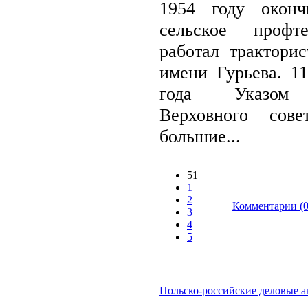
1954 году оконч
сельское профт
работал тракторис
имени Гурьева. 11
года Указом 
Верховного сов
большие...
51
1
2
Комментарии (0
3
4
5
Польско-российские деловые 