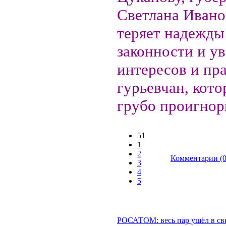
Светлана Ивано
теряет надежды
законности и у
интересов и пр
гурьевчан, кото
грубо проигнори
51
1
2
Комментарии (0
3
4
5
РОСАТОМ: весь пар ушёл в св