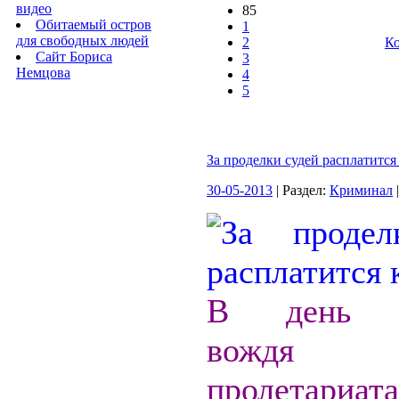
видео
85
Обитаемый остров
1
для свободных людей
2
Ко
Сайт Бориса
3
Немцова
4
5
За проделки судей расплатится
30-05-2013
| Раздел:
Криминал
В день р
вождя м
пролетари