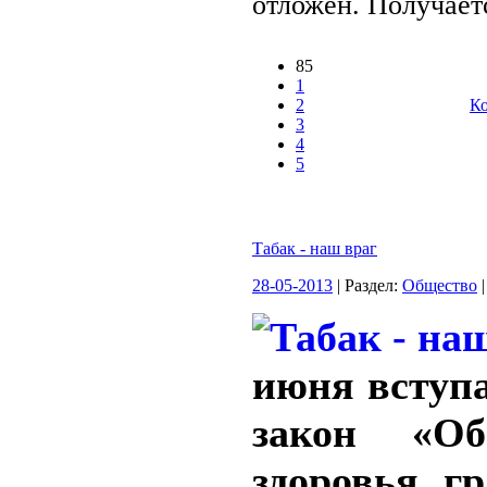
отложен. Получаетс
85
1
2
Ко
3
4
5
Табак - наш враг
28-05-2013
| Раздел:
Общество
|
июня вступа
закон «Об
здоровья г