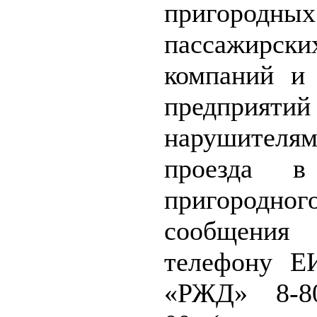
пригородных
пассажирски
компаний и
предпри
нарушителя
проезда в
пригородног
сообще
телефону 
«РЖД» 8-80