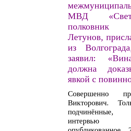
межмуниципаль
МВД «Светло
полковник
Летунов, присл
из Волгограда
заявил: «Вин
должна доказ
явкой с повин
Cовершенно пр
Викторович. То
подчинённые,
интервью на
опубликованное 