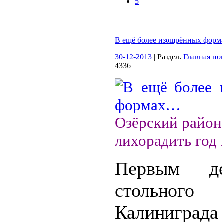
5
В ещё более изощрённых фор
30-12-2013
| Раздел:
Главная но
4336
Озёрский район
лихорадить год 
Первым д
стольног
Калиниграда