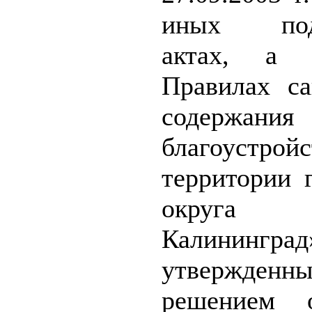
иных подз
актах, а 
Правилах са
содерж
благоустройс
территории 
округа 
Калининград
утвержденн
решением о