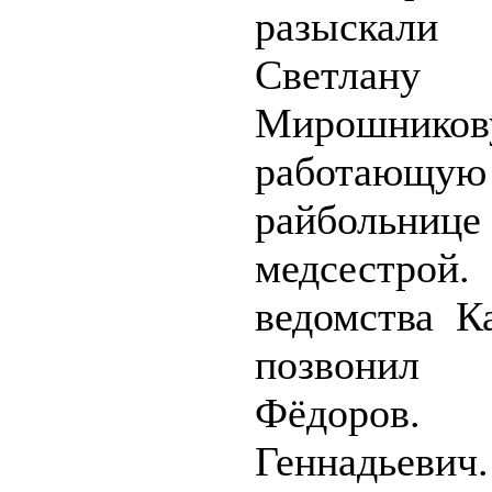
разыскали 
Светлану
Мирошников
работа
райбольниц
медсестро
ведомства К
позвони
Фёдоров. 
Геннадьевич