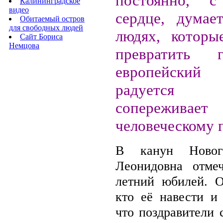
постоянно, 
Калининградское
видео
сердце, думае
Обитаемый остров
для свободных людей
людях, которы
Сайт Бориса
Немцова
превратить 
европейски
радуется 
сопереживает
человеческому 
В канун Новог
Леонидовна отме
летний юбилей. О
кто её навести и 
что поздравители 