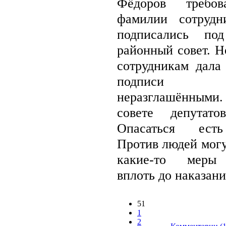
Фёдоров требо
фамилии сотрудн
подписались по
районный совет. Н
сотрудникам дала 
подписи о
неразглашённым
совете депутат
Опасаться есть
Против людей могу
какие-то меры 
вплоть до наказания
51
1
2