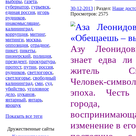
выборы
,
газета
,
губернатор
,
гурьевск
,
30-12-2013
| Раздел:
Наше дост
единая россия
,
игорь
Просмотров: 2575
рудников
,
инакомыслящие
,
калининград
,
коррупция
,
митинг
,
митинги
,
москва
,
оппозиция
,
отрадное
,
Азу Леонидо
пикет
,
пикеты
,
пионерский
,
полиция
,
знает едва ли
президент
,
прокуратура
,
протест
,
путин
,
россия
,
житель Свет
рудников
,
светлогорск
,
светлогорье
,
свободный
Человек-симво
калининград
,
сми
,
суд
,
убийство
,
уголовное
эпоха. Честь
дело
,
цуканов
,
янтарный
,
янтарь
,
города,
ярошук
воспринимающа
Показать все теги
изменение в его
Дружественные сайты