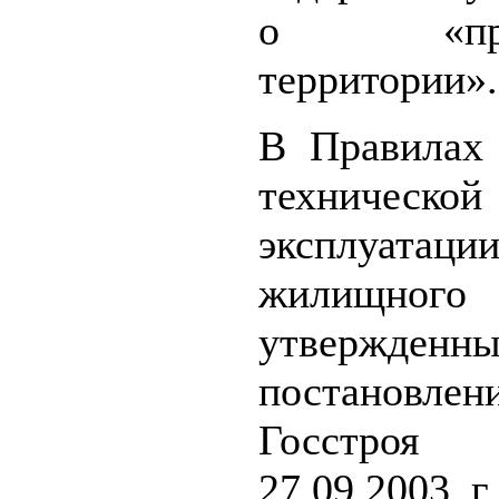
о «прид
территории».
В Правилах
технической
эксплуатаци
жилищного
утвержденн
постановлен
Госстро
27.09.2003 