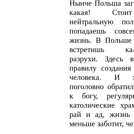
Нынче Польша заг
какая! Стои
нейтральную по
попадаешь совс
жизнь. В Польше
встретишь кали
разрухи. Здесь 
правилу создания
человека. И х
поголовно обратил
к богу, регуля
католические хр
рай и ад, жизнь
меньше заботит, че