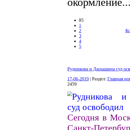
окормление..
85
1
2
Ко
3
4
5
Рудникова и Дацышина суд ос
17-06-2019
| Раздел:
Главная но
2459
Сегодня в Моск
Санкт-Петербур