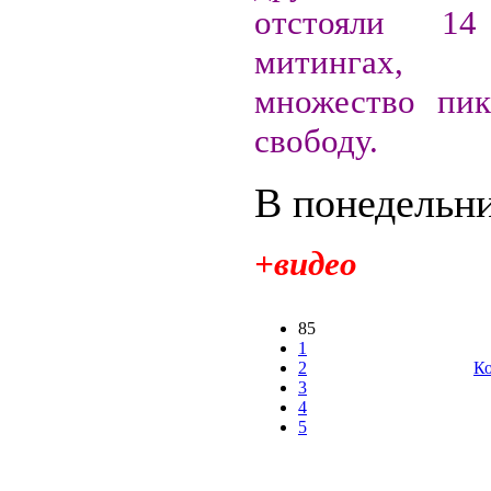
отстояли 1
митингах,
множество пик
свободу.
В понедельни
+видео
85
1
2
Ко
3
4
5