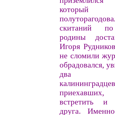
приземлился
который
полуторагодов
скитаний п
родины дост
Игоря Рудников
не сломили жур
обрадовался, ув
два де
калининградцев
приехавши
встретить и 
друга. Именн