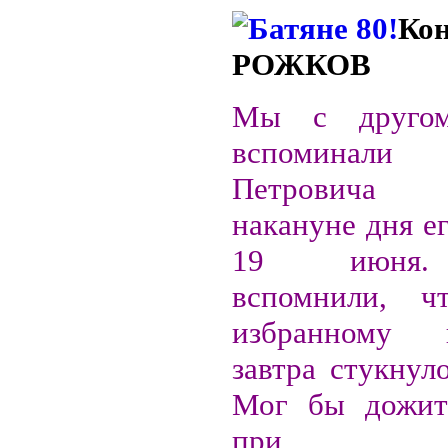
Ко
РОЖКОВ
Мы с другом
вспоминали
Петровича 
накануне дня е
19 июня.
вспомнили, ч
избранному г
завтра стукнул
Мог бы дожит
при заг