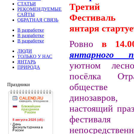
СТАТЬИ
Третий еж
РЕКОМЕНДУЕМЫЕ
САЙТЫ
Фестиваль 
ОБРАТНАЯ СВЯЗЬ
янтаря стартуе
В разработке
В разработке
В разработке
Ровно
в 14.0
ЛЮДИ
янтарного п
ТОЛЬКО У НАС
ЯНТАРЬ
уютном лесн
ПРИРОДА
посёлка Отр
обществе 
Праздники
динозавров,
настоящий праз
фестиваля
непосредствен