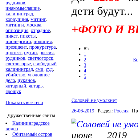
рудников
,
дети будут...
инакомыслящие
,
калининград
,
коррупция
,
митинг
,
митинги
,
москва
,
+ФОТО И 
оппозиция
,
отрадное
,
пикет
,
пикеты
,
пионерский
,
полиция
,
президент
,
прокуратура
,
85
протест
,
путин
,
россия
,
1
рудников
,
светлогорск
,
2
Ко
светлогорье
,
свободный
3
калининград
,
сми
,
суд
,
4
убийство
,
уголовное
5
дело
,
цуканов
,
янтарный
,
янтарь
,
ярошук
Соловей не умолкнет
Показать все теги
26-06-2019
| Раздел:
Россия
| П
Дружественные сайты
Калининградское
видео
июне 2019 
Обитаемый остров