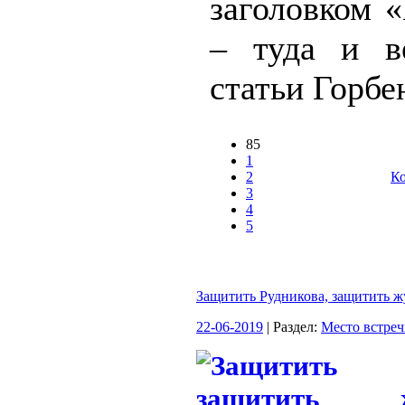
заголовком 
– туда и в
статьи Горбен
85
1
2
Ко
3
4
5
Защитить Рудникова, защитить ж
22-06-2019
| Раздел:
Место встре