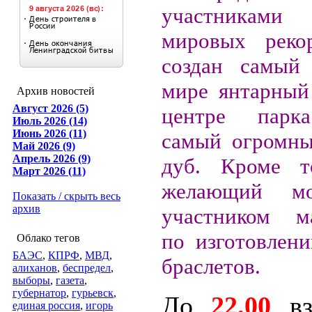
участника
мировых рекор
создан самый
мире янтарный 
Архив новостей
Август 2026 (5)
центре парк
Июль 2026 (14)
Июнь 2026 (11)
самый огромны
Май 2026 (9)
Апрель 2026 (9)
дуб. Кроме т
Март 2026 (11)
желающий мо
Показать / скрыть весь
архив
участником ма
по изготовлен
Облако тегов
БАЭС
,
КПРФ
,
МВД
,
браслетов.
алиханов
,
беспредел
,
выборы
,
газета
,
губернатор
,
гурьевск
,
До
22.00
вз
единая россия
,
игорь