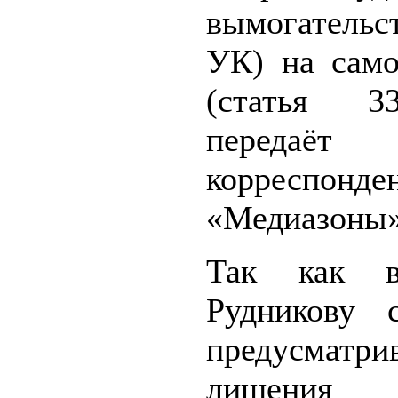
вымогатель
УК) на само
(статья 3
передаёт
корреспонде
«Медиазоны»
Так как в
Рудникову 
предусматри
лишения с