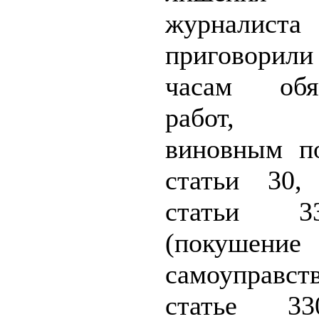
журналиста
приговори
часам обяз
работ, 
виновным п
статьи 30,
статьи 
(покуше
самоуправс
статье 3