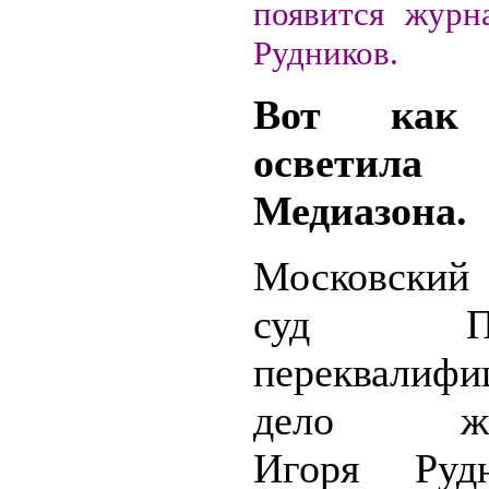
появится журн
Рудников.
Вот как 
осветила 
Медиазона.
Московский
суд Пет
переквалифи
дело жур
Игоря Руд