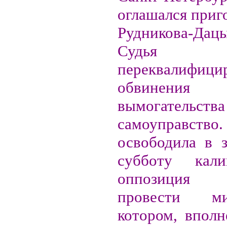
оглашался приг
Рудникова-Дац
Судья
переквалифици
обвине
вымогател
самоуправ
освободила в з
субботу калин
оппозиция 
провести м
котором, вполн