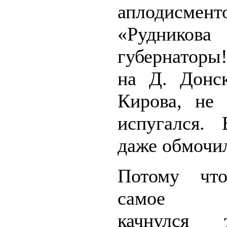
аплодисмент
«Рудник
губернаторы
на Д. Донс
Кирова, не
испугался. 
даже обмочил
Потому чт
самое г
качнулся 