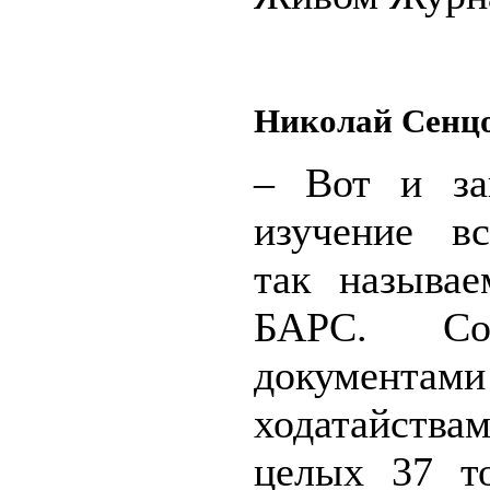
Николай Сенцо
– Вот и за
изучение в
так называе
БАРС. С
докумен
ходатайств
целых 37 т