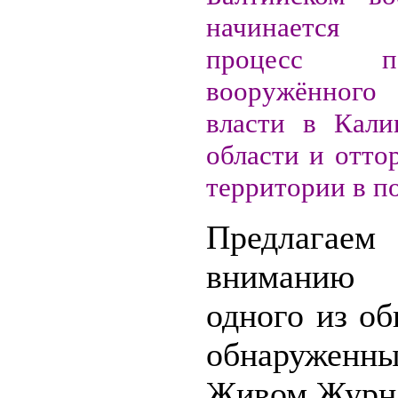
начинается 
процесс 
вооружённог
власти в Кали
области и отто
территории в п
Предлагае
внимани
одного из о
обнаруж
Живом Журн