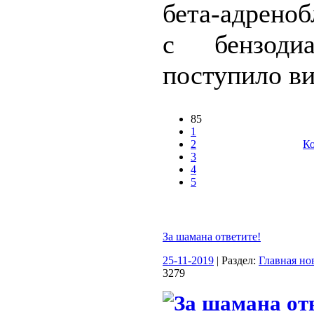
бета-адрено
с бензодиа
поступило ви
85
1
2
Ко
3
4
5
За шамана ответите!
25-11-2019
| Раздел:
Главная но
3279