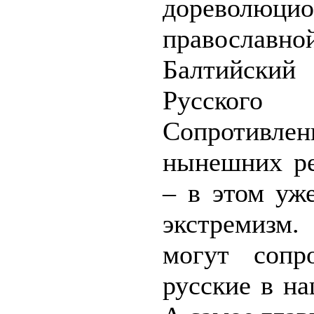
дореволюцио
православно
Балтийский
Русского
Сопротивле
нынешних р
– в этом уж
экстремиз
могут сопро
русские в н