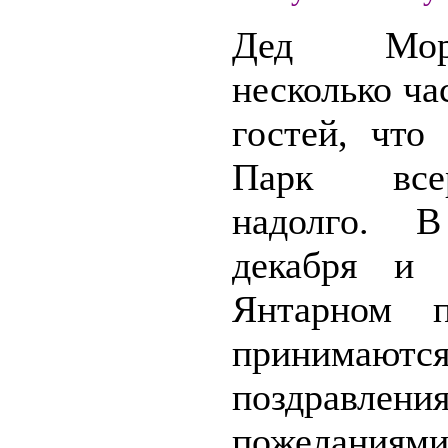
Дед Мо
несколько ча
гостей, что
Парк вс
надолго. В
декабря и 
Янтарном п
принимаются
поздравле
пожеланиями