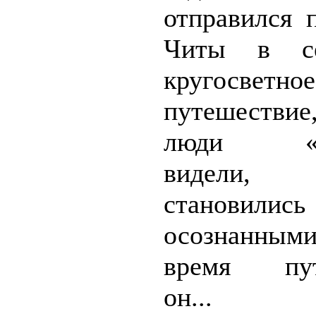
отправился 
Читы в се
кругосветное
путешестви
люди «см
видели, м
становили
осознанны
время пут
он...