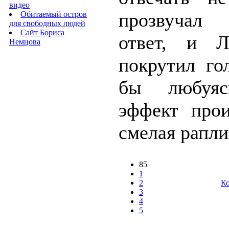
видео
прозвучал
Обитаемый остров
для свободных людей
Сайт Бориса
ответ, и Л
Немцова
покрутил го
бы любуяс
эффект прои
смелая раплик
85
1
2
Ко
3
4
5