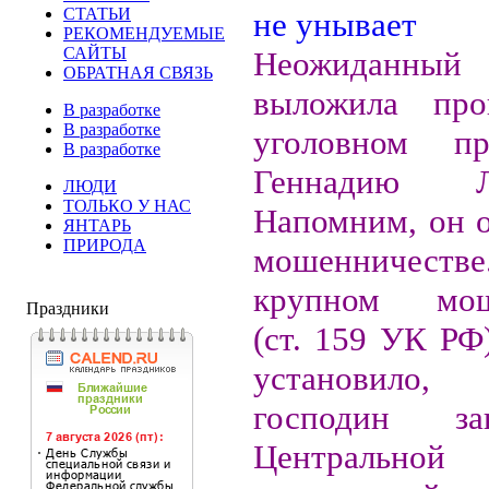
СТАТЬИ
РЕКОМЕНДУЕМЫЕ
САЙТЫ
Неожиданны
ОБРАТНАЯ СВЯЗЬ
выложила про
В разработке
В разработке
уголовном п
В разработке
Геннадию Лю
ЛЮДИ
ТОЛЬКО У НАС
Напомним, он о
ЯНТАРЬ
ПРИРОДА
мошенничеств
крупном мош
Праздники
(ст. 159 УК РФ
установило
господин з
Центральной