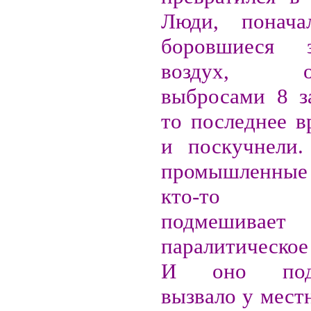
Люди, понача
боровшиеся 
воздух, от
выбросами 8 за
то последнее в
и поскучнели.
промышленны
кто-то сп
подмешивае
паралитическо
И оно подей
вызвало у мест