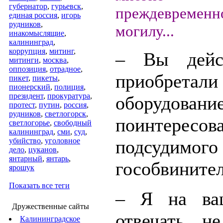
губернатор
,
гурьевск
,
преждевремен
единая россия
,
игорь
рудников
,
могилу...
инакомыслящие
,
калининград
,
коррупция
,
митинг
,
– Вы дейст
митинги
,
москва
,
оппозиция
,
отрадное
,
приобретали
пикет
,
пикеты
,
пионерский
,
полиция
,
президент
,
прокуратура
,
оборудов
протест
,
путин
,
россия
,
рудников
,
светлогорск
,
поинтересо
светлогорье
,
свободный
калининград
,
сми
,
суд
,
убийство
,
уголовное
подсудимого
дело
,
цуканов
,
янтарный
,
янтарь
,
гособвинител
ярошук
Показать все теги
– Я на ва
Дружественные сайты
отвечать н
Калининградское