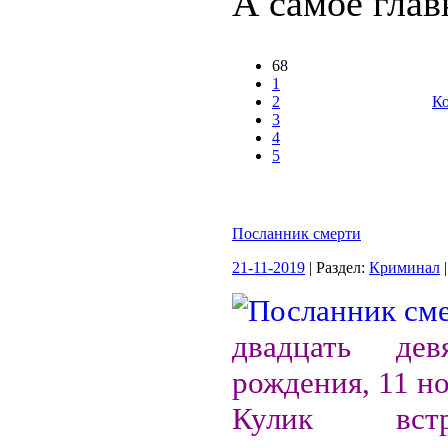
А самое главн
68
1
2
Ко
3
4
5
Посланник смерти
21-11-2019
| Раздел:
Криминал
|
двадцать де
рождения, 11 н
Кулик вст