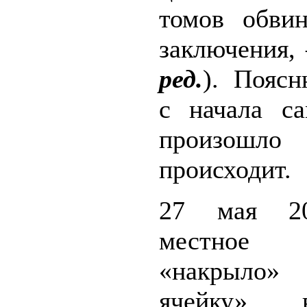
томов обвин
заключения,
ред.
). Поясн
с начала са
произо
происходит.
27 мая 20
местно
«накрыло» 
ячейку»