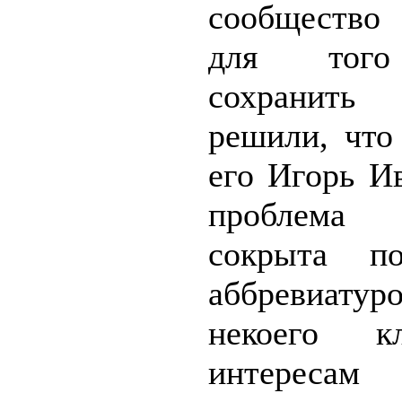
сообщество
для тог
сохранить
решили, что
его Игорь И
проблем
сокрыта п
аббревиату
некоего к
интере