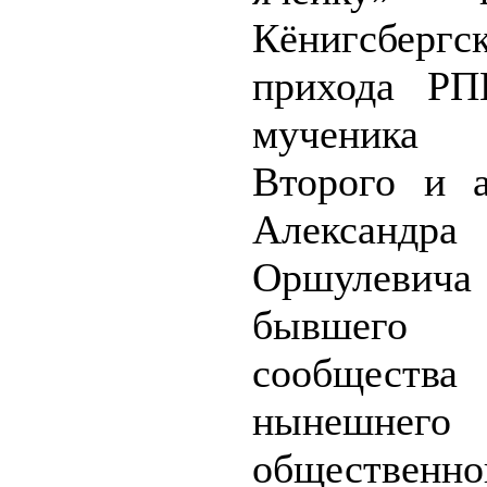
Кёнигсбергс
прихода РП
мученика 
Второго и а
Александра
Оршуле
бывшего
сообществ
нынешнег
общественно