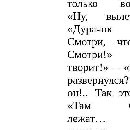
только вос
«Ну, выле
«Дурачок к
Смотри, чт
Смотри!»
творит!» – 
развернулс
он!.. Так э
«Там бо
лежат… З