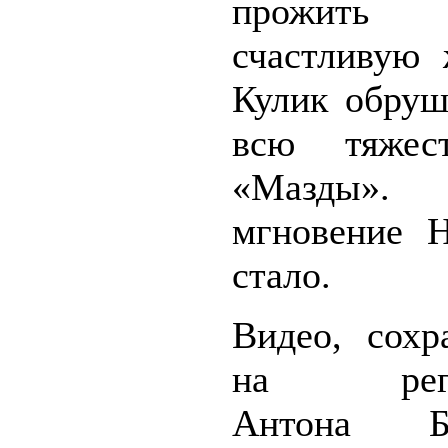
прожить
счастливую 
Кулик обруш
всю тяжес
«Мазды».
мгновение 
стало.
Видео, сохр
на регис
Антона Бу