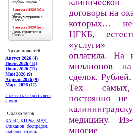
клинической
договоры на ока
которых… не
ЦГКБ, естест
«услуги» у
Архив новостей
оплатила. На 
Август 2026 (4)
Июль 2026 (14)
миллионов н
Июнь 2026 (11)
Май 2026 (9)
сделок. Рублей,
Апрель 2026 (9)
Март 2026 (11)
Тех самых,
Показать / скрыть весь
постоянно не 
архив
калининградск
Облако тегов
медицину. Из-
БАЭС
,
КПРФ
,
МВД
,
алиханов
,
беспредел
,
многие
выборы
,
газета
,