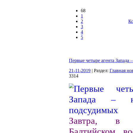
68
1
2
Ко
3
4
5
Первые четыре агента Запада 
21-11-2019
| Раздел:
Главная но
3314
Завтра, в
Балтийском во