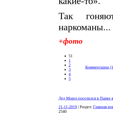
какие-то».
Так гоняю
наркоманы...
+фото
51
1
2
Комментарии (1
3
4
5
Дед Мороз поселился в Парке 
21-11-2019
| Раздел:
Главная но
2540