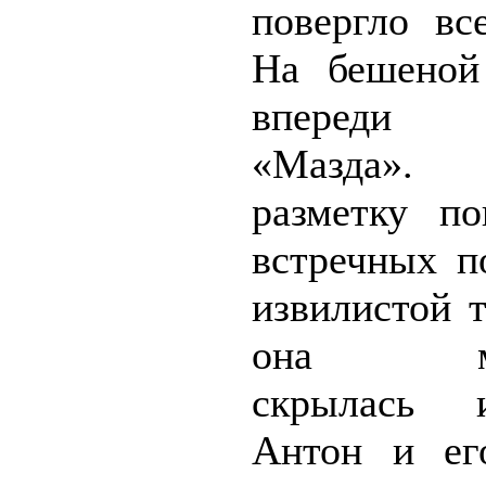
повергло вс
На бешеной
впереди
«Мазда». 
разметку п
встречных п
извилистой 
она мгн
скрылась 
Антон и ег