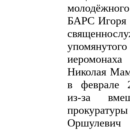
молодёжного
БАРС Игоря 
священнослу
упомянутог
иеромона
Николая Мам
в феврале 
из-за вмеш
прокура
Оршулевич