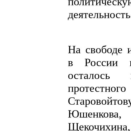
политическу
деятельность
На свободе 
в России 
осталось п
протестног
Старовойтову
Юшенкова,
Щекочихина