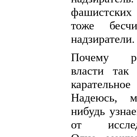
фашистских
тоже бесчи
надзиратели.
Почему ро
власти так
карательно
Надеюсь, м
нибудь узна
от исследо