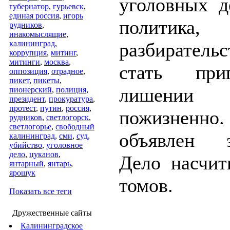
уголовных д
губернатор
,
гурьевск
,
единая россия
,
игорь
политика,
рудников
,
инакомыслящие
,
калининград
,
разбиратель
коррупция
,
митинг
,
митинги
,
москва
,
стать при
оппозиция
,
отрадное
,
пикет
,
пикеты
,
лишении 
пионерский
,
полиция
,
президент
,
прокуратура
,
протест
,
путин
,
россия
,
пожизненно
рудников
,
светлогорск
,
светлогорье
,
свободный
объявлен з
калининград
,
сми
,
суд
,
убийство
,
уголовное
дело
,
цуканов
,
Дело насчит
янтарный
,
янтарь
,
ярошук
томов.
Показать все теги
Дружественные сайты
Калининградское