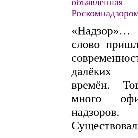
объявленная
Роскомнадзором
«Надзор»… 
слово приш
современн
далёких 
времён. То
много офи
надзоров.
Существ