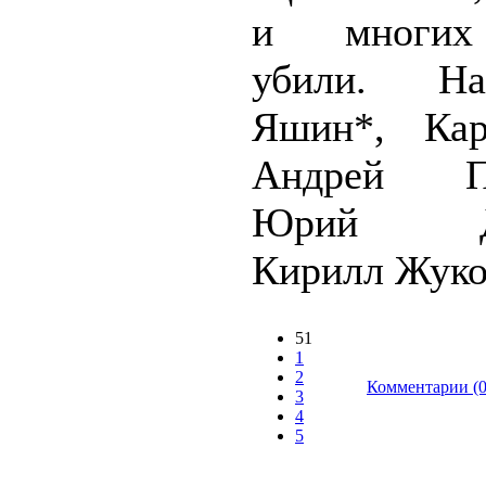
и многих
убили. Нав
Яшин*, Кар
Андрей Пи
Юрий Дм
Кирилл Жуков
51
1
2
Комментарии (0
3
4
5