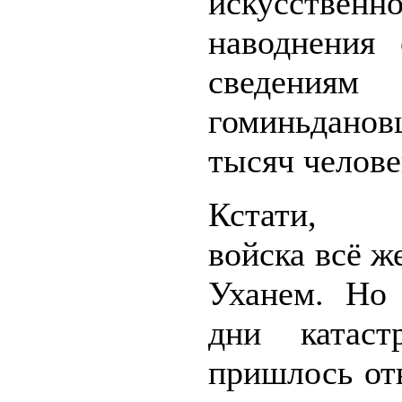
искусственно
наводнения 
сведениям
гоминьдано
тысяч челове
Кстати, я
войска всё ж
Уханем. Но
дни катас
пришлось от