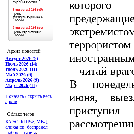
которого
предержащи
экстремистом
террори
Архив новостей
иностранны
Август 2026 (5)
Июль 2026 (14)
– читай враг
Июнь 2026 (11)
Май 2026 (9)
Апрель 2026 (9)
В понедел
Март 2026 (11)
июня, выез
Показать / скрыть весь
архив
присту
Облако тегов
рассмотрен
БАЭС
,
КПРФ
,
МВД
,
алиханов
,
беспредел
,
выборы
,
газета
,