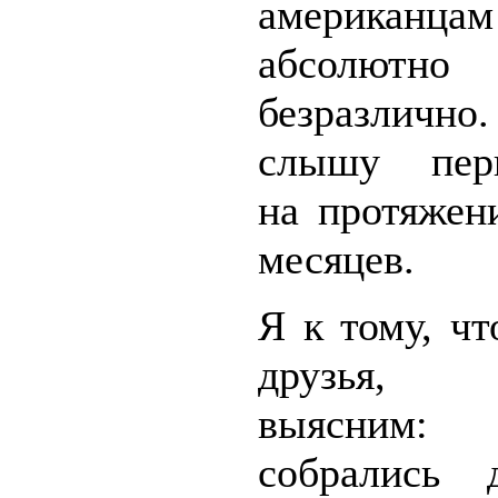
американца
абсолютно
безразличн
слышу пери
на протяжен
месяцев.
Я к тому, чт
друзья, 
выясни
собрались 