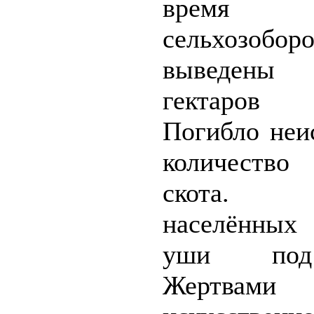
врем
сельхозобо
выведены
гектаров
Погибло неи
количеств
скота.
населённых
уши под
Жертвами