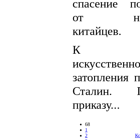
спасение п
от наво
китайцев.
К по
искусственно
затопления 
Сталин.
приказу...
68
1
2
Ко