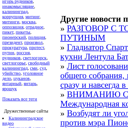
игорь рудников
,
инакомыслящие
,
калининград
,
коррупция
,
митинг
,
Другие новости п
митинги
,
москва
,
»
РАЗГОВОР С 
оппозиция
,
отрадное
,
пикет
,
пикеты
,
ПУТИНЫМ
пионерский
,
полиция
,
президент
,
произвол
,
»
Гладиатор Спарт
прокуратура
,
протест
,
путин
,
россия
,
кухни Лентула Ба
рудников
,
светлогорск
,
светлогорье
,
свободный
»
Лист голосовани
калининград
,
сми
,
суд
,
убийство
,
уголовное
общего собрания,
дело
,
цуканов
,
сразу и навсегда в 
янтарный
,
янтарь
,
ярошук
»
ВНИМАНИЮ С
Показать все теги
Международная к
Дружественные сайты
»
Возбудят ли уго
Калининградское
против мэра Пион
видео