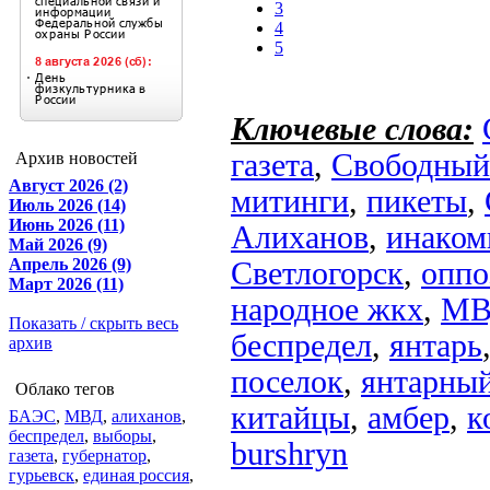
3
4
5
Ключевые слова:
газета
,
Свободный
Архив новостей
Август 2026 (2)
митинги
,
пикеты
,
Июль 2026 (14)
Июнь 2026 (11)
Алиханов
,
инако
Май 2026 (9)
Апрель 2026 (9)
Светлогорск
,
оппо
Март 2026 (11)
народное жкх
,
МВ
Показать / скрыть весь
беспредел
,
янтарь
архив
поселок
,
янтарны
Облако тегов
китайцы
,
амбер
,
к
БАЭС
,
МВД
,
алиханов
,
беспредел
,
выборы
,
burshryn
газета
,
губернатор
,
гурьевск
,
единая россия
,