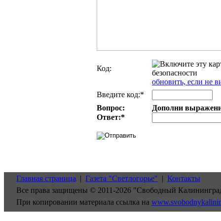
Код:
обновить, если не в
Введите код:*
Вопрос:
Дополни выражение:
Ответ:
*
Главная страница
|
Газета "Светлогорье"
|
Контакты
Все права защищены © 2011-2026 "Свободный Калинингра
При копировании материала ссылка на
www.svobodnykalini