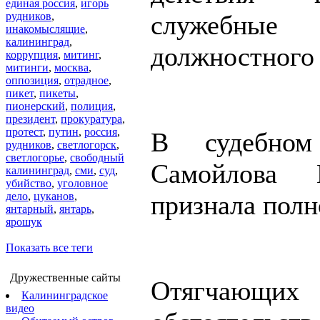
единая россия
,
игорь
рудников
,
служебные 
инакомыслящие
,
калининград
,
должностного 
коррупция
,
митинг
,
митинги
,
москва
,
оппозиция
,
отрадное
,
пикет
,
пикеты
,
пионерский
,
полиция
,
президент
,
прокуратура
,
протест
,
путин
,
россия
,
В судебном
рудников
,
светлогорск
,
светлогорье
,
свободный
Самойлова 
калининград
,
сми
,
суд
,
убийство
,
уголовное
дело
,
цуканов
,
признала полн
янтарный
,
янтарь
,
ярошук
Показать все теги
Дружественные сайты
Отягчающих
Калининградское
видео