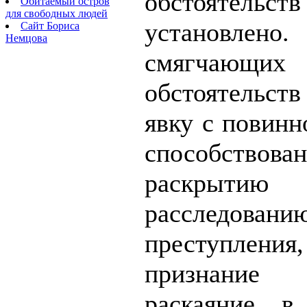
обстоятельств
Обитаемый остров
для свободных людей
установлено.
Сайт Бориса
Немцова
смягчающих
обстоятельств
явку с повинн
способствова
раскр
расследовани
преступлен
признани
раскаяние в