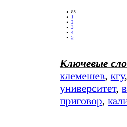
85
1
2
3
4
5
Ключевые сло
клемешев
,
кгу
университет
,
в
приговор
,
кал