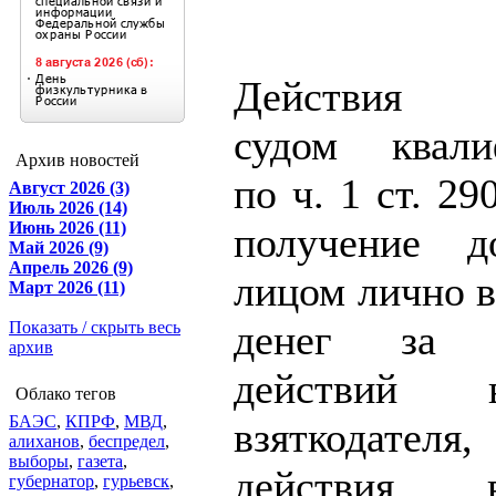
Действия п
судом квали
Архив новостей
по ч. 1 ст. 2
Август 2026 (3)
Июль 2026 (14)
Июнь 2026 (11)
получение д
Май 2026 (9)
Апрель 2026 (9)
лицом лично в
Март 2026 (11)
денег за с
Показать / скрыть весь
архив
действий 
Облако тегов
БАЭС
,
КПРФ
,
МВД
,
взяткодателя,
алиханов
,
беспредел
,
выборы
,
газета
,
действия 
губернатор
,
гурьевск
,