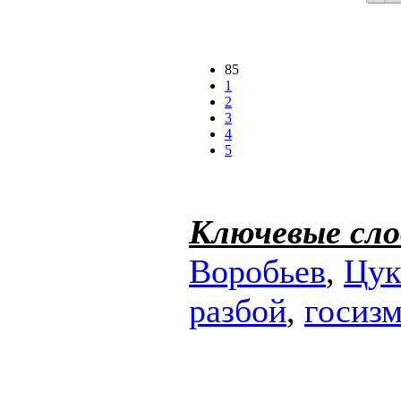
85
1
2
3
4
5
Ключевые сло
Воробьев
,
Цук
разбой
,
госиз