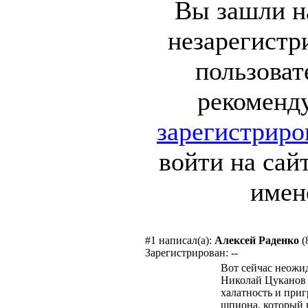
Вы зашли на
незарегист
пользоват
рекоменд
зарегистриро
войти на сай
имен
#1
написал(а):
Алексей Раденко
(
Зарегистрирован: --
Вот сейчас неожи
Николай Цуканов
халатность и приг
шпиона, который 