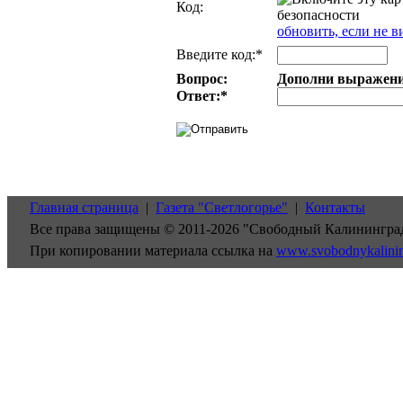
Код:
обновить, если не в
Введите код:*
Вопрос:
Дополни выражение:
Ответ:
*
Главная страница
|
Газета "Светлогорье"
|
Контакты
Все права защищены © 2011-2026 "Свободный Калинингра
При копировании материала ссылка на
www.svobodnykalini