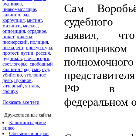
рудников
,
Сам Воробь
инакомыслящие
,
калининград
,
судебного 
коррупция
,
митинг
,
митинги
,
москва
,
оппозиция
,
отрадное
,
заявил, чт
пикет
,
пикеты
,
пионерский
,
полиция
,
помощником
президент
,
прокуратура
,
протест
,
путин
,
россия
,
полномочного
рудников
,
светлогорск
,
светлогорье
,
свободный
калининград
,
сми
,
суд
,
представителя
убийство
,
уголовное
дело
,
цуканов
,
РФ в Ур
янтарный
,
янтарь
,
ярошук
федеральном о
Показать все теги
Дружественные сайты
Калининградское
видео
Обитаемый остров