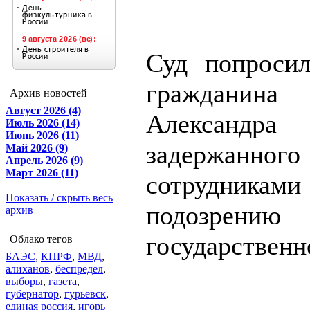
Суд попросил
гражданин
Архив новостей
Август 2026 (4)
Александра 
Июль 2026 (14)
Июнь 2026 (11)
задержанног
Май 2026 (9)
Апрель 2026 (9)
Март 2026 (11)
сотрудника
Показать / скрыть весь
подозр
архив
государственн
Облако тегов
БАЭС
,
КПРФ
,
МВД
,
алиханов
,
беспредел
,
выборы
,
газета
,
губернатор
,
гурьевск
,
единая россия
,
игорь