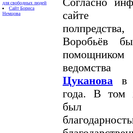
Согласно ин
для свободных людей
Сайт Бориса
сайте ур
Немцова
полпредства
Воробьёв бы
помощник
ведомства
Цуканова
в 
года. В том
был «о
благодар
благодарстве