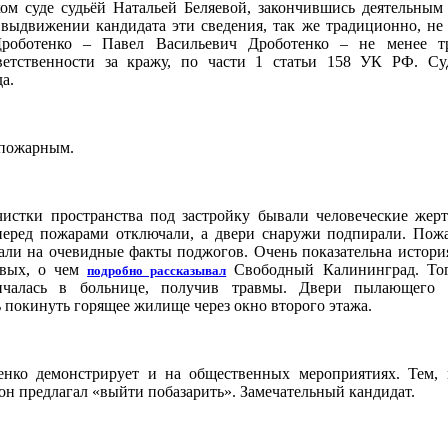
ком суде судьёй Натальей Беляевой, закончившись деятельным
 выдвижении кандидата эти сведения, так же традиционно, не
роботенко – Павел Васильевич Дроботенко – не менее т
ветственности за кражу, по части 1 статьи 158 УК РФ. Су
а.
 пожарным.
истки пространства под застройку бывали человеческие жер
перед пожарами отключали, а двери снаружи подпирали. Пож
али на очевидные факты поджогов. Очень показательна история
овых, о чем
Свободный Калининград. Тог
подробно рассказывал
нчалась в больнице, получив травмы. Двери пылающего
 покинуть горящее жилище через окно второго этажа.
нко демонстрирует и на общественных мероприятиях. Тем, 
он предлагал «выйти побазарить». Замечательный кандидат.