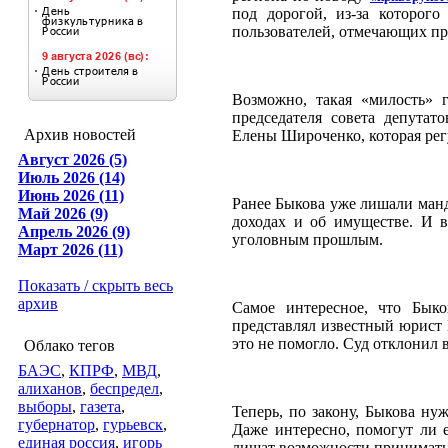
под дорогой, из-за которого
пользователей, отмечающих про
Возможно, такая «милость» г
председателя совета депута
Архив новостей
Елены Широченко, которая рег
Август 2026 (5)
Июль 2026 (14)
Июнь 2026 (11)
Ранее Быкова уже лишали манд
Май 2026 (9)
доходах и об имуществе. И в
Апрель 2026 (9)
уголовным прошлым.
Март 2026 (11)
Показать / скрыть весь
архив
Самое интересное, что Быко
представлял известный юрист
это не помогло. Суд отклонил в
Облако тегов
БАЭС
,
КПРФ
,
МВД
,
алиханов
,
беспредел
,
выборы
,
газета
,
Теперь, по закону, Быкова ну
губернатор
,
гурьевск
,
Даже интересно, помогут ли 
единая россия
,
игорь
лишат возможности принимать 