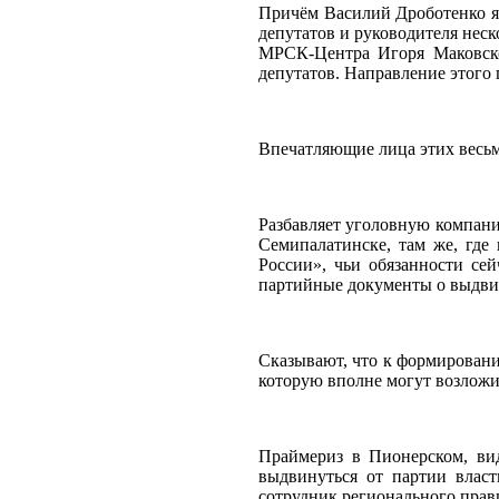
Причём Василий Дроботенко я
депутатов и руководителя нес
МРСК-Центра Игоря Маковско
депутатов. Направление этого 
Впечатляющие лица этих весь
Разбавляет уголовную компан
Семипалатинске, там же, где
России», чьи обязанности се
партийные документы о выдви
Сказывают, что к формировани
которую вполне могут возлож
Праймериз в Пионерском, вид
выдвинуться от партии вла
сотрудник регионального прав