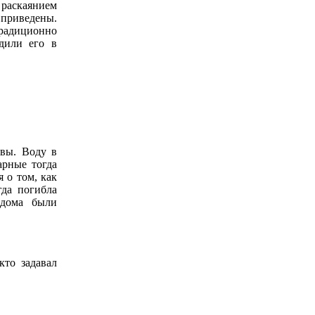
 раскаянием
 приведены.
радиционно
дили его в
твы. Воду в
арные тогда
 о том, как
да погибла
 дома были
кто задавал