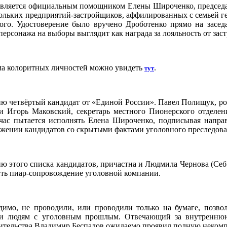
вляется официальным помощником Елены Широченко, председа
кольких предприятий-застройщиков, аффилированных с семьей г
го. Удостоверение было вручено Дроботенко прямо на засед
персонажа на выборы выглядит как награда за лояльность от зас
ма колоритных личностей можно увидеть
.
тут
ию четвёртый кандидат от «Единой России». Павел Полищук, р
 и Игорь Маковский, секретарь местного Пионерского отделе
йчас пытается исполнять Елена Широченко, подписывая напра
жении кандидатов со скрытыми фактами уголовного преследова
ю этого списка кандидатов, причастна и Людмила Чернова (Себр
ить пиар-сопровождение уголовной компании.
имо, не проводили, или проводили только на бумаге, позво
сти людям с уголовным прошлым. Отвечающий за внутренню
ительства Владимир Беспалов ожидаемо проявил полную некомп