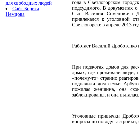
года в Светлогорском городс
для свободных людей
подсудимого. В документах о
Сайт Бориса
Сын Василия Семеновича Д
Немцова
привлекался к уголовной от
Светлогорске в апреле 2013 год
Работает Василий Дроботенко
При поджогах домов для расч
домах, где проживали люди, 
«почему-то» странно реагиров
подпалили дом семьи Арбуз
пожилая женщина, она ско
заблокированы, и она пыталась
Уголовные привычки Дроботе
вопросы по поводу застройки, 