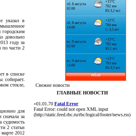
е указал в
 умышленное
м городским
ко довольно
013 году за
 по части 2
ет в списке
ы собирает.
вом стекле,
Свежие новости
ГЛАВНЫЕ НОВОСТИ
»01.01.70
Fatal Error
Fatal Error: could not open XML input
иционно для
(http://static.feed.rbc.ru/rbc/logical/footer/news.rss)
 сначала за
а судимость
ти 2 статьи
 марте 2012