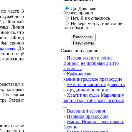
Да. Доверяю
 по части 3
безоговорочно
 служебного
Нет. Я их опасаюсь
ый районный
Не верь менту: или соврёт
удья Лилия
или обманет
нилось, что
асти «Фонд
 был срочно
. До
на поток
Самое популярное
енности ещё
»
Песков заявил о войне
рганизации
Вопрос: не пробный ли это
камень ...
»
Кафкианское
калининградское правосудие
редставил в
»
«Нет оснований не доверять
ов, который
сотрудникам полиции»
. Последняя
»
Хватит ли судье Марочкину
тре. Ремонт
зарплаты, чтобы рассчитаться
...
»
Высоцкий сегодня
»
Нервное правосудие
»
Жанна Немцова арестована.
данный главе
Заочно
й коллектор