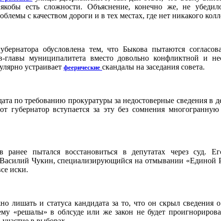
 якобы есть сложности. Объяснение, конечно же, не убедил
блемы с качеством дороги и в тех местах, где нет никакого колл
убернатора обусловлена тем, что Быкова пытаются согласов
тов-главы муниципалитета вместо довольно конфликтной и н
улярно устраивает
скандалы на заседания совета.
феерические
ата по требованию прокуратуры за недостоверные сведения в д
от губернатор вступается за эту без сомнения многогранную
в ранее пытался восстановиться в депутатах через суд. Е
 Василий Чукин, специализирующийся на отмывании «Единой 
се иски.
жно лишать и статуса кандидата за то, что он скрыл сведения о
ему «решалы» в облсуде или же закон не будет проигнориров
участие в выборах.