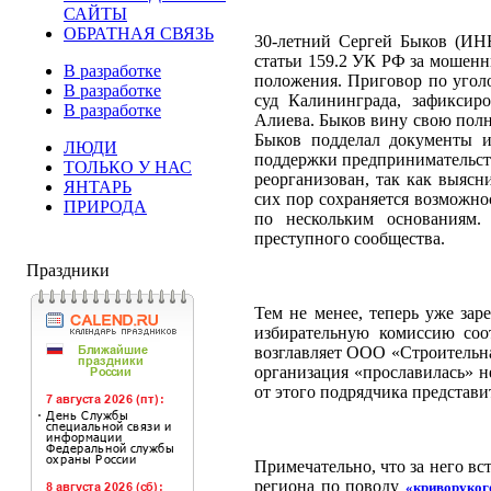
САЙТЫ
ОБРАТНАЯ СВЯЗЬ
30-летний Сергей Быков (ИНН
статьи 159.2 УК РФ за мошенн
В разработке
положения. Приговор по угол
В разработке
суд Калининграда, зафиксир
В разработке
Алиева. Быков вину свою полн
Быков подделал документы и
ЛЮДИ
поддержки предпринимательст
ТОЛЬКО У НАС
реорганизован, так как выясн
ЯНТАРЬ
сих пор сохраняется возможно
ПРИРОДА
по нескольким основаниям.
преступного сообщества.
Праздники
Тем не менее, теперь уже за
избирательную комиссию соо
возглавляет ООО «Строитель
организация «прославилась» 
от этого подрядчика представ
Примечательно, что за него вс
региона по поводу
«криворуког