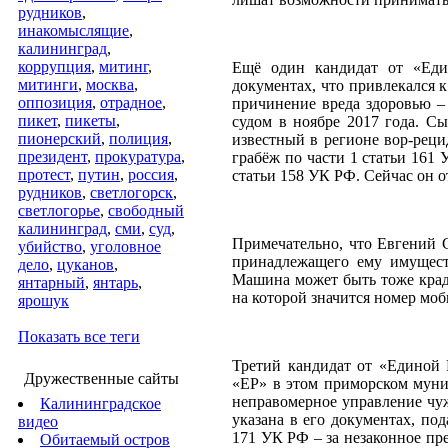
рудников
,
инакомыслящие
,
калининград
,
коррупция
,
митинг
,
Ещё один кандидат от «Еди
митинги
,
москва
,
документах, что привлекался 
оппозиция
,
отрадное
,
причинение вреда здоровью –
пикет
,
пикеты
,
судом в ноябре 2017 года. С
пионерский
,
полиция
,
известный в регионе вор-реци
президент
,
прокуратура
,
грабёж по части 1 статьи 161 
протест
,
путин
,
россия
,
статьи 158 УК РФ. Сейчас он о
рудников
,
светлогорск
,
светлогорье
,
свободный
калининград
,
сми
,
суд
,
Примечательно, что Евгений С
убийство
,
уголовное
принадлежащего ему имуществ
дело
,
цуканов
,
Машина может быть тоже краде
янтарный
,
янтарь
,
на которой значится номер мо
ярошук
Показать все теги
Третий кандидат от «Единой 
Дружественные сайты
«ЕР» в этом приморском муниц
неправомерное управление чуж
Калининградское
указана в его документах, по
видео
171 УК РФ – за незаконное пр
Обитаемый остров