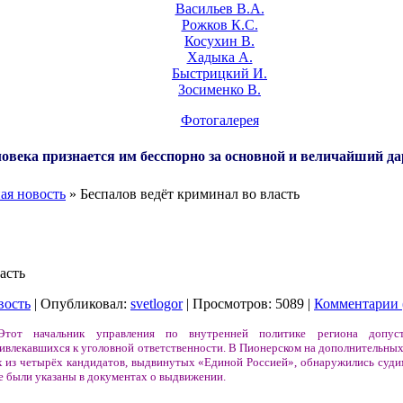
Васильев В.А.
Рожков К.С.
Косухин В.
Хадыка А.
Быстрицкий И.
Зосименко В.
Фотогалерея
овека признается им бесспорно за основной и величайший да
ая новость
» Беспалов ведёт криминал во власть
асть
вость
| Опубликовал:
svetlogor
| Просмотров: 5089 |
Комментарии 
Этот начальник управления по внутренней политике региона допус
привлекавшихся к уголовной ответственности. В Пионерском на дополнительны
ёх из четырёх кандидатов, выдвинутых «Единой Россией», обнаружились суди
е были указаны в документах о выдвижении.