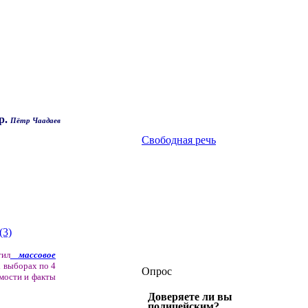
р.
Пётр Чаадаев
Свободная речь
(3)
тил
массовое
х выборах по 4
Опрос
мости и факты
Доверяете ли вы
полицейским?