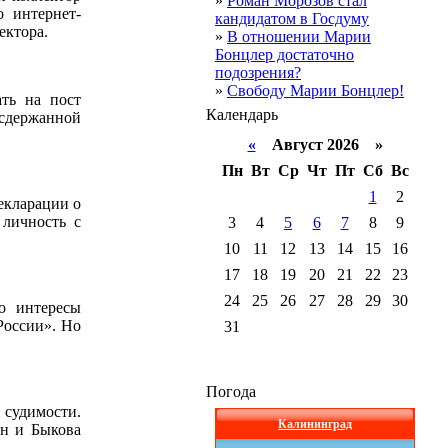
»
Роман Морозов стал
о интернет-
кандидатом в Госдуму
ектора.
»
В отношении Марии
Бонцлер достаточно
подозрения?
»
Свободу Марии Бонцлер!
ать на пост
Календарь
есдержанной
«
Август 2026 »
Пн
Вт
Ср
Чт
Пт
Сб
Вс
1
2
екларации о
 личность с
3
4
5
6
7
8
9
10
11
12
13
14
15
16
17
18
19
20
21
22
23
24
25
26
27
28
29
30
го интересы
России». Но
31
Погода
 судимости.
Калининград
ан и Быкова