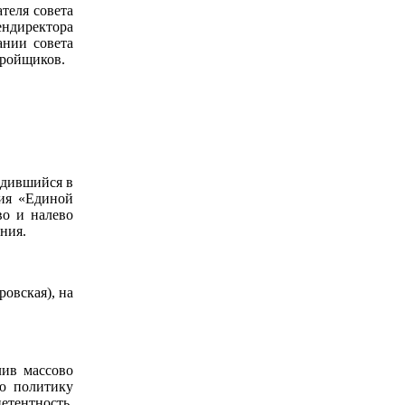
теля совета
ендиректора
ании совета
тройщиков.
одившийся в
ния «Единой
во и налево
ния.
овская), на
лив массово
ю политику
етентность.