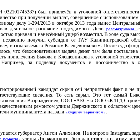
 032101745387) был привлечён к уголовной ответственности
ичество при получении выплат, совершенное с использованием
овному делу 1-294/2013 в октябре 2013 года вынес Центральн
овав деятельное раскаяние подсудимого. Дело
с
рассматривала
остью признал и нанесённый ущерб возместил. В ходе суда выяс
 незаконно получил субсидии от ГАУ Калининградской обл
ва», возглавляемого Романом Клещевниковым. После суда фонд
илось, что безосновательная выдача денег там была поставлена
сть привлечения Быкова и Клещевникова к уголовной ответств
 Например, за подделку документов и пособничество в о
регистрированный кандидат скрыл сей неприятный факт и не п
тветствующие сведения. То есть скрыл. Это тот самый Бык
ная компания Возрождение», ООО «АЕС» и ООО «КЛГД Строй»
некачественным ремонтом улицы Дзержинского в областном цен
ители муниципалитета назвали
.
«худшим вариантом»
тупается губернатор Антон Алиханов. На вопрос в Instagram, за
улицы Дзержинского, был дан ответ, что всему вино
о ремонта»