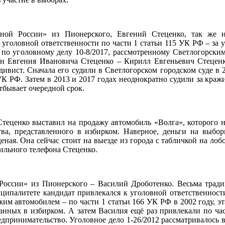
ной России» из Пионерского, Евгений Стеценко, так же н
к уголовной ответственности по части 1 статьи 115 УК РФ – за
 по уголовному делу 10-8/2017, рассмотренному Светлогорски
ын Евгения Ивановича Стеценко – Кирилл Евгеньевич Стецен
дивист. Сначала его судили в Светлогорском городском суде в 2
УК РФ. Затем в 2013 и 2017 годах неоднократно судили за кражи
тбывает очередной срок.
теценко выставил на продажу автомобиль «Волга», которого н
а, представленного в избирком. Наверное, деньги на выбор
ная. Она сейчас стоит на выезде из города с табличкой на лобо
бильного телефона Стеценко.
России» из Пионерского – Василий Дроботенко. Весьма трад
ипалитете кандидат привлекался к уголовной ответственности
им автомобилем – по части 1 статьи 166 УК РФ в 2002 году, эт
данных в избирком. А затем Василия ещё раз привлекали по час
едпринимательство. Уголовное дело 1-26/2012 рассматривалось в