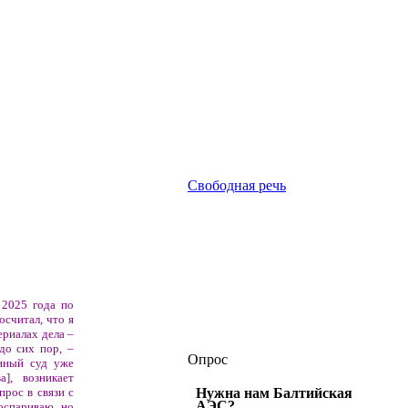
Свободная речь
 2025 года по
осчитал, что я
ериалах дела –
до сих пор, –
Опрос
анный суд уже
], возникает
рос в связи с
Нужна нам Балтийская
АЭС?
 оспариваю, но