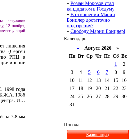
»
Роман Морозов стал
кандидатом в Госдуму
»
В отношении Марии
Бонцлер достаточно
ы эскулапов
подозрения?
у, 12 ноября,
ответствующий
»
Свободу Марии Бонцлер!
Календарь
лет лишения
«
Август 2026 »
тва (Сергей
Пн
Вт
Ср
Чт
Пт
Сб
Вс
ство РПЦ в
 причинение
1
2
3
4
5
6
7
8
9
10
11
12
13
14
15
16
17
18
19
20
21
22
23
. 1998 года
 Б.Ж.А. 1986
24
25
26
27
28
29
30
 центра. И…
31
й на 7-8 мм
Погода
Калининград