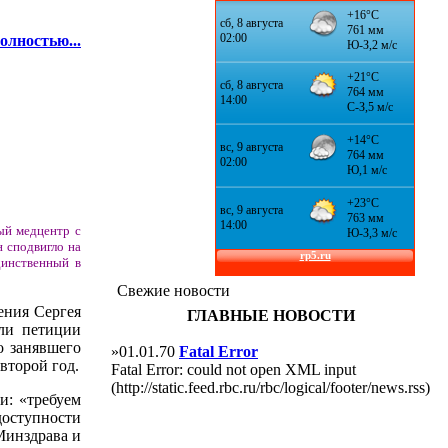
олностью...
ый медцентр с
 сподвигло на
динственный в
Свежие новости
ения Сергея
ГЛАВНЫЕ НОВОСТИ
ели петиции
о занявшего
»01.01.70
Fatal Error
второй год.
Fatal Error: could not open XML input
(http://static.feed.rbc.ru/rbc/logical/footer/news.rss)
и: «требуем
оступности
Минздрава и