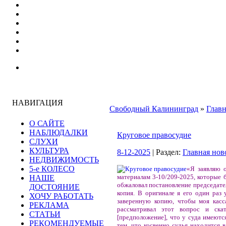
НАВИГАЦИЯ
Свободный Калининград
»
Главн
О САЙТЕ
НАБЛЮДАЛКИ
Круговое правосудие
СЛУХИ
КУЛЬТУРА
8-12-2025
| Раздел:
Главная нов
НЕДВИЖИМОСТЬ
5-е КОЛЕСО
«Я заявляю о
материалам 3-10/209-2025, которые 
НАШЕ
обжаловал постановление председател
ДОСТОЯНИЕ
копия. В оригинале я его один раз 
ХОЧУ РАБОТАТЬ
заверенную копию, чтобы моя касс
РЕКЛАМА
рассматривал этот вопрос и скат
СТАТЬИ
[предположение], что у суда имеютс
РЕКОМЕНДУЕМЫЕ
тем, что косвенно судья находится в