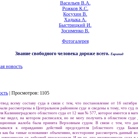
Васильев В.А.
Рожков К.С.
Косухин В.
Хадыка А.
Быстрицкий И.
Зосименко В.
Фотогалерея
Звание свободного человека дороже всего.
Еврипид
ая новость
ость
| Просмотров: 1105
твод всему составу суда в связи с тем, что постановление от 16 октября
были рассмотрены в Центральном районном суде и сведены к тому, что суд п
я Калининградского областного суда от 12 мая № 577, которое имеется в мат
уже видел, на котором расписался, но не могу получить в областном суде 
ационная жалоба была принята Верховным судом. В связи с тем, что д
ывался к оправданию действий председателя [областного суда Быкова
я как бы «иные основания» объективно, всесторонне рассмотреть данный воп
 зависимости от действий председателя. И не то, что независимость суда я