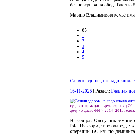
без перерыва на обед. Так что
Марию Владимировну, чьё имя 
85
1
2
3
4
5
Саввин здоров, но надо «подл
16-11-2025
| Раздел:
Главная но
суда информация о деле скрыта.) Об
делу «о флаге ФРГ» 2014–2015 годов.
На сей раз Олегу инкриминиру
РФ. Из формулировки суда: «
операции ВС РФ по демилитар