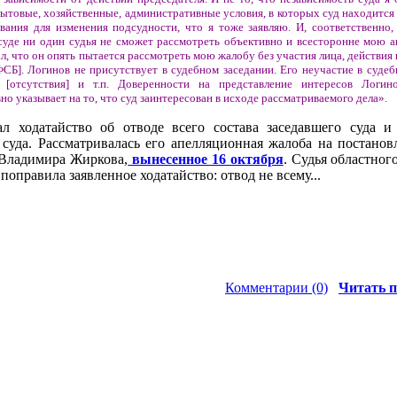
ытовые, хозяйственные, административные условия, в которых суд находится
вания для изменения подсудности, что я тоже заявляю. И, соответственно, 
 суде ни один судья не сможет рассмотреть объективно и всесторонне мою 
ал, что он опять пытается рассмотреть мою жалобу без участия лица, действия
СБ]. Логинов не присутствует в судебном заседании. Его неучастие в судеб
[отсутствия] и т.п. Доверенности на представление интересов Логин
вно указывает на то, что суд заинтересован в исходе рассматриваемого дела».
л ходатайство об отводе всего состава заседавшего суда и
суда. Рассматривалась его апелляционная жалоба на постанов
 Владимира Жиркова,
вынесенное 16 октября
. Судья областног
 поправила заявленное ходатайство: отвод не всему...
Комментарии (0)
Читать п