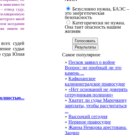
 в зависимости
Безусловно нужна, БАЭС –
– отвод суду,
это энергетическая
апелляционную
безопасность
 которого мной
Категорически не нужна.
ном заседании
Она таит опасность нашим
ова никем не
жизням
 всех судей
ление судьи
о суда Юлия
Самое популярное
»
Песков заявил о войне
Вопрос: не пробный ли это
камень ...
»
Кафкианское
калининградское правосудие
»
«Нет оснований не доверять
сотрудникам полиции»
олностью...
»
Хватит ли судье Марочкину
зарплаты, чтобы рассчитаться
...
»
Высоцкий сегодня
»
Нервное правосудие
»
Жанна Немцова арестована.
Заочно