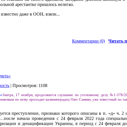
 больной арестантке пришлось нелегко.
известно даже в ООН, взяли...
Комментарии (0)
Читать п
ечить»
вость
| Просмотров: 1108
Завтра, 17 ноября, продолжится слушание по уголовному делу №1-378/20
виняемым по нему проходит калининградец Олег Саввин, уже известный по та
ется преступление, признаки которого описаны в п. «д» ч. 2 с
…после начала проведения с 24 февраля 2022 года специаль
изации и денацификации Украины, в период с 24 февраля до