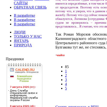
САЙТЫ
имеются определённые, в том числе б
ОБРАТНАЯ СВЯЗЬ
от председателя. Поэтому есть осно
потому что, я уверен, что в данном
жалобу. Потому что суд сейчас показ
В разработке
обжалуются, Логинова [сотрудника Ф
В разработке
судом не проверялось – причина 
В разработке
представлялось... Я считаю, что это я
ЛЮДИ
Так Роман Морозов обоснова
ТОЛЬКО У НАС
Калининградского областного 
ЯНТАРЬ
Центрального районного суда
ПРИРОДА
Булгакова тут же, не стесняясь,
+видео
Праздники
85
1
2
3
4
5
Смерть притаилась в РПЦ