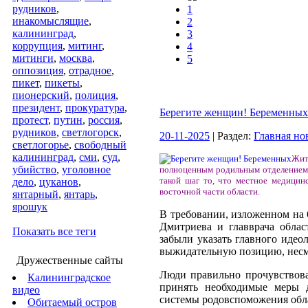
рудников
,
1
инакомыслящие
,
2
калининград
,
3
коррупция
,
митинг
,
4
митинги
,
москва
,
5
оппозиция
,
отрадное
,
пикет
,
пикеты
,
пионерский
,
полиция
,
президент
,
прокуратура
,
Берегите женщин! Беременных
протест
,
путин
,
россия
,
рудников
,
светлогорск
,
20-11-2025
| Раздел:
Главная но
светлогорье
,
свободный
калининград
,
сми
,
суд
,
Жит
убийство
,
уголовное
полноценным родильным отделением в
такой шаг то, что местное медицин
дело
,
цуканов
,
восточной части области.
янтарный
,
янтарь
,
ярошук
В требовании, изложенном на 
Дмитриева и главврача облас
Показать все теги
забыли указать главного идео
выжидательную позицию, несмо
Дружественные сайты
Люди правильно прочувствова
Калининградское
принять необходимые меры д
видео
системы родовспоможения обла
Обитаемый остров