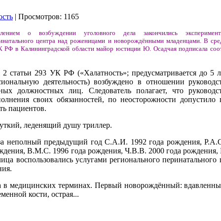
ость
| Просмотров: 1165
влением о возбуждении уголовного дела закончились эксперимент
ринатального центра над роженицами и новорождёнными младенцами. В сред
К РФ в Калининградской области майор юстиции Ю. Осадчая подписала со
 2 статьи 293 УК РФ («Халатность»; предусматривается до 5 
сиональную деятельность) возбуждено в отношении руководс
ных должностных лиц. Следователь полагает, что руковод
полнения своих обязанностей, по неосторожности допустило
ть пациентов.
жуткий, леденящий душу триллер.
за неполный предыдущий год С.А.И. 1992 года рождения, Р.А.С
ждения, В.М.С. 1996 года рождения, Ч.В.В. 2000 года рождения,
лица воспользовались услугами регионального перинатального
ия.
да в медицинских терминах. Первый новорождённый: вдавленны
менной кости, острая...