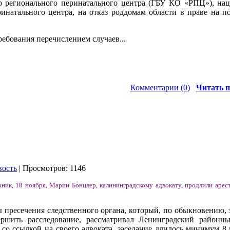
о регионального перинатального центра (ГБУ КО «РПЦ»), на
ринатального центра, на отказ роддомам области в праве на 
ебования перечислением случаев...
Комментарии (0)
Читать п
вость
| Просмотров: 1146
ник, 18 ноября, Марии Бонцлер, калининградскому адвокату, продлили арес
 пресечения следственного органа, который, по обыкновению, 
ершить расследование, рассматривал Ленинградский районн
 со ссылкой на своего адвоката, заседание длилось минимум 8 