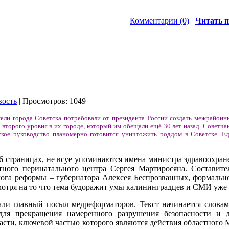
Комментарии (0)
Читать п
вость
| Просмотров: 1049
ели города Советска потребовали от президента России создать межрайонн
торого уровня в их городе, который им обещали ещё 30 лет назад. Советчан
ское руководство планомерно готовится уничтожить роддом в Советске. Е
6 страницах, не всуе упоминаются имена министра здравоохран
тного перинатального центра Сергея Мартиросяна. Составит
лога реформы – губернатора Алексея Беспрозванных, формальн
тря на то что тема будоражит умы калининградцев и СМИ уже 
ли главный посыл медреформаторов. Текст начинается словам
ля прекращения намеренного разрушения безопасности и д
сти, ключевой частью которого являются действия областного 