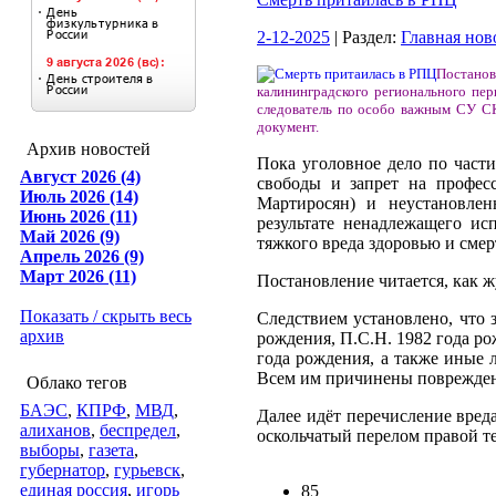
2-12-2025
| Раздел:
Главная нов
Постано
калининградского регионального пе
следователь по особо важным СУ С
документ.
Архив новостей
Пока уголовное дело по части
Август 2026 (4)
свободы и запрет на профес
Июль 2026 (14)
Мартиросян) и неустановлен
Июнь 2026 (11)
результате ненадлежащего ис
Май 2026 (9)
тяжкого вреда здоровью и смер
Апрель 2026 (9)
Март 2026 (11)
Постановление читается, как 
Показать / скрыть весь
Следствием установлено, что 
архив
рождения, П.С.Н. 1982 года ро
года рождения, а также иные 
Всем им причинены поврежден
Облако тегов
БАЭС
,
КПРФ
,
МВД
,
Далее идёт перечисление вре
алиханов
,
беспредел
,
оскольчатый перелом правой те
выборы
,
газета
,
губернатор
,
гурьевск
,
единая россия
,
игорь
85