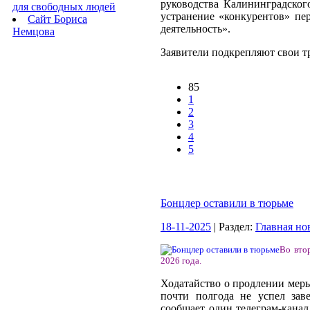
руководства Калининградског
для свободных людей
устранение «конкурентов» пе
Сайт Бориса
деятельность».
Немцова
Заявители подкрепляют свои тр
85
1
2
3
4
5
Бонцлер оставили в тюрьме
18-11-2025
| Раздел:
Главная но
Во втор
2026 года.
Ходатайство о продлении меры
почти полгода не успел зав
сообщает один телеграм-канал