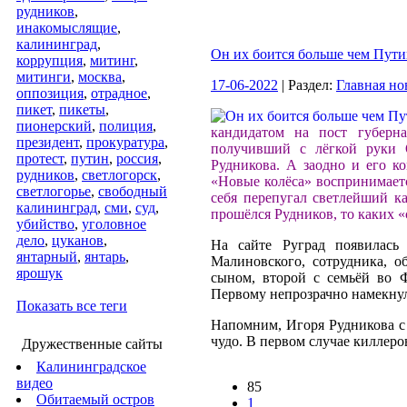
рудников
,
инакомыслящие
,
калининград
,
Он их боится больше чем Пути
коррупция
,
митинг
,
митинги
,
москва
,
17-06-2022
| Раздел:
Главная но
оппозиция
,
отрадное
,
пикет
,
пикеты
,
пионерский
,
полиция
,
кандидатом на пост губерн
президент
,
прокуратура
,
получивший с лёгкой руки 
протест
,
путин
,
россия
,
Рудникова. А заодно и его к
рудников
,
светлогорск
,
«Новые колёса» воспринимает
светлогорье
,
свободный
себя перепугал светлейший ка
калининград
,
сми
,
суд
,
прошёлся Рудников, то каких 
убийство
,
уголовное
дело
,
цуканов
,
На сайте Руград появилась
янтарный
,
янтарь
,
Малиновского, сотрудника, о
ярошук
сыном, второй с семьёй во 
Первому непрозрачно намекнул
Показать все теги
Напомним, Игоря Рудникова с 
чудо. В первом случае киллеров
Дружественные сайты
Калининградское
видео
85
Обитаемый остров
1