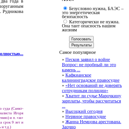
 два года в
поруганным
Безусловно нужна, БАЭС –
. Рудникова
это энергетическая
безопасность
Категорически не нужна.
Она таит опасность нашим
жизням
Самое популярное
олностью...
»
Песков заявил о войне
Вопрос: не пробный ли это
камень ...
»
Кафкианское
калининградское правосудие
»
«Нет оснований не доверять
сотрудникам полиции»
»
Хватит ли судье Марочкину
зарплаты, чтобы рассчитаться
...
о суда (Санкт-
»
Высоцкий сегодня
налиста Игоря
»
Нервное правосудие
ению) и п. «ж»
»
Жанна Немцова арестована.
а срок 9 лет и
Заочно
и т.д.)