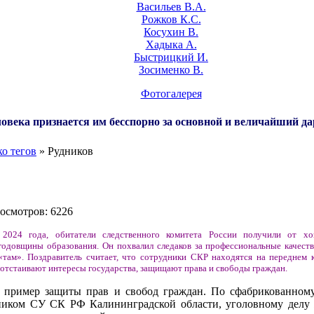
Васильев В.А.
Рожков К.С.
Косухин В.
Хадыка А.
Быстрицкий И.
Зосименко В.
Фотогалерея
овека признается им бесспорно за основной и величайший да
о тегов
» Рудников
росмотров: 6226
 2024 года, обитатели следственного комитета России получили от хо
годовщины образования. Он похвалил следаков за профессиональные качеств
«там». Поздравитель считает, что сотрудники СКР находятся на переднем 
 отстаивают интересы государства, защищают права и свободы граждан.
й пример защиты прав и свобод граждан. По сфабрикованном
ником СУ СК РФ Калининградской области, уголовному делу