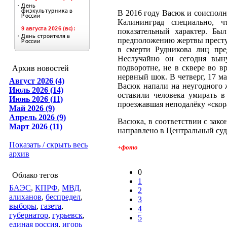
В 2016 году Васюк и соиспол
Калининград специально, 
показательный характер. Бы
предположению жертвы престу
в смерти Рудникова лиц пре
Неслучайно он сегодня вын
подворотне, не в сквере во в
Архив новостей
нервный шок. В четверг, 17 м
Август 2026 (4)
Васюк напали на неугодного 
Июль 2026 (14)
оставили человека умирать в
Июнь 2026 (11)
проезжавшая неподалёку «скор
Май 2026 (9)
Апрель 2026 (9)
Васюка, в соответствии с зако
Март 2026 (11)
направлено в Центральный суд 
Показать / скрыть весь
+фото
архив
0
Облако тегов
1
БАЭС
,
КПРФ
,
МВД
,
2
алиханов
,
беспредел
,
3
выборы
,
газета
,
4
губернатор
,
гурьевск
,
5
единая россия
,
игорь