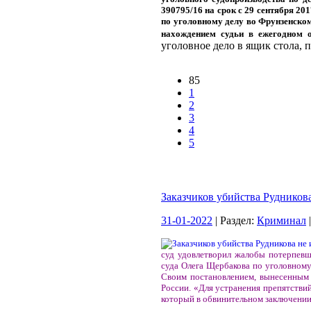
390795/16 на срок с 29 сентября 201
по уголовному делу во Фрунзенском
нахождением судьи в ежегодном о
уголовное дело в ящик стола, п
85
1
2
3
4
5
Заказчиков убийства Рудникова
31-01-2022
| Раздел:
Криминал
суд удовлетворил жалобы потерпевш
суда Олега Щербакова по уголовном
Своим постановлением, вынесенным 
России. «Для устранения препятствий
который в обвинительном заключении 