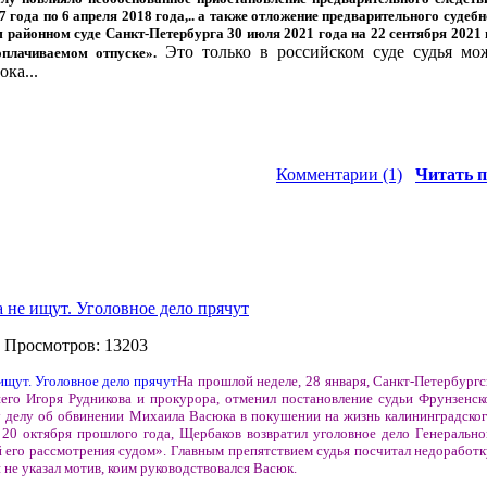
7 года по 6 апреля 2018 года,.. а также отложение предварительного судеб
 районном суде Санкт-Петербурга 30 июля 2021 года на 22 сентября 2021 г
Это только в российском суде судья мо
плачиваемом отпуске».
ока...
Комментарии (1)
Читать п
 не ищут. Уголовное дело прячут
| Просмотров: 13203
На прошлой неделе, 28 января, Санкт-Петербург
его Игоря Рудникова и прокурора, отменил постановление судьи Фрунзенск
у делу об обвинении Михаила Васюка в покушении на жизнь калининградског
20 октября прошлого года, Щербаков возвратил уголовное дело Генеральн
 его рассмотрения судом». Главным препятствием судья посчитал недоработк
не указал мотив, коим руководствовался Васюк.