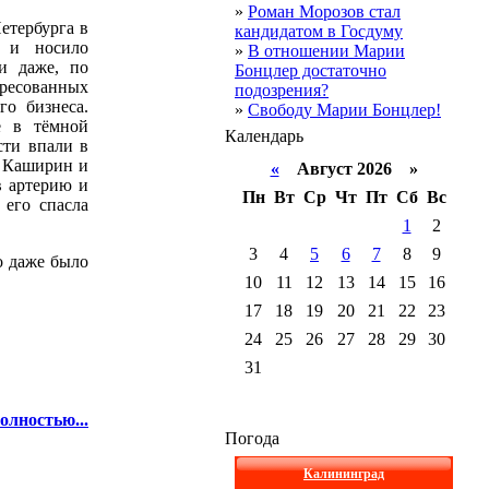
»
Роман Морозов стал
етербурга в
кандидатом в Госдуму
о и носило
»
В отношении Марии
 и даже, по
Бонцлер достаточно
ересованных
подозрения?
го бизнеса.
»
Свободу Марии Бонцлер!
е в тёмной
Календарь
сти впали в
. Каширин и
«
Август 2026 »
в артерию и
Пн
Вт
Ср
Чт
Пт
Сб
Вс
 его спасла
1
2
3
4
5
6
7
8
9
о даже было
10
11
12
13
14
15
16
17
18
19
20
21
22
23
24
25
26
27
28
29
30
31
олностью...
Погода
Калининград