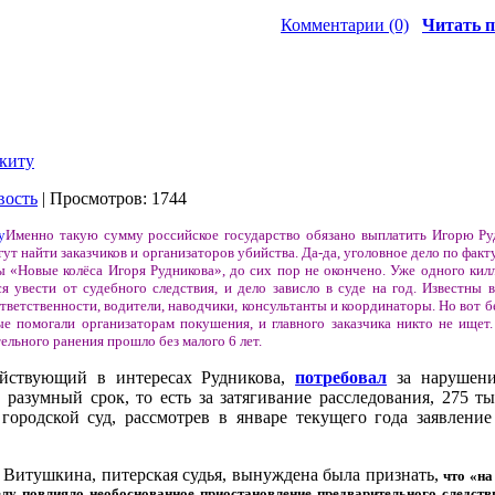
Комментарии (0)
Читать п
окиту
вость
| Просмотров: 1744
Именно такую сумму российское государство обязано выплатить Игорю Руд
ут найти заказчиков и организаторов убийства. Да-да, уголовное дело по факт
ы «Новые колёса Игоря Рудникова», до сих пор не окончено. Уже одного кил
 увести от судебного следствия, и дело зависло в суде на год. Известны в
тветственности, водители, наводчики, консультанты и координаторы. Но вот б
ые помогали организаторам покушения, и главного заказчика никто не ищет
льного ранения прошло без малого 6 лет.
ействующий в интересах Рудникова,
потребовал
за нарушени
 разумный срок, то есть за затягивание расследования, 275 ты
городской суд, рассмотрев в январе текущего года заявление
на Витушкина, питерская судья, вынуждена была признать,
что «на
елу повлияло необоснованное приостановление предварительного следст