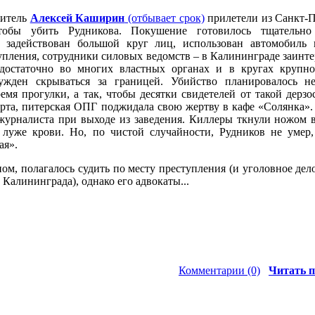
нитель
Алексей Каширин
(отбывает срок)
прилетели из Санкт-П
чтобы убить Рудникова. Покушение готовилось тщательн
л задействован большой круг лиц, использован автомобиль
пления, сотрудники силовых ведомств – в Калининграде заинт
достаточно во многих властных органах и в кругах крупно
ужден скрываться за границей. Убийство планировалось н
ремя прогулки, а так, чтобы десятки свидетелей от такой дерзо
арта, питерская ОПГ поджидала свою жертву в кафе «Солянка»
журналиста при выходе из заведения. Киллеры ткнули ножом 
 луже крови. Но, по чистой случайности, Рудников не умер,
ая».
ном, полагалось судить по месту преступления (и уголовное дел
Калининграда), однако его адвокаты...
Комментарии (0)
Читать п