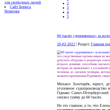
для свободных людей
2
Сайт Бориса
3
Немцова
4
5
60 тысяч «деревянных» за вол
20-02-2022
| Раздел:
Главная но
что следственные органы никак не мог
депутата облдумы и редактора газет
второго всякими способами пытаются
которых не привлекают к уголовной о
человека из органов полиции, котор
момента причинения Рудникову смерте
Михаил Золотарёв, юрист, д
уголовное судопроизводство в
Однако Санкт-Петербургский 
снизил сумму до 60 тысяч.
Не это главное, а то, что Еле
уголовного судопроизводства по д