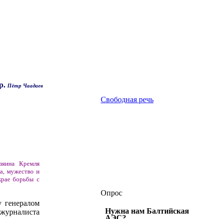
р.
Пётр Чаадаев
Свободная речь
зяина Кремля
а, мужество и
крае борьбы с
Опрос
у генералом
Нужна нам Балтийская
 журналиста
АЭС?