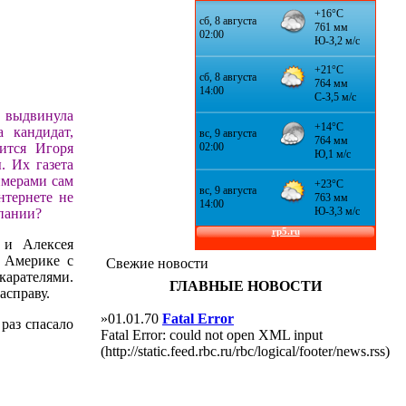
 выдвинула
 кандидат,
ится Игоря
. Их газета
имерами сам
нтернете не
мпании?
 и Алексея
в Америке с
Свежие новости
арателями.
ГЛАВНЫЕ НОВОСТИ
асправу.
»01.01.70
Fatal Error
раз спасало
Fatal Error: could not open XML input
(http://static.feed.rbc.ru/rbc/logical/footer/news.rss)