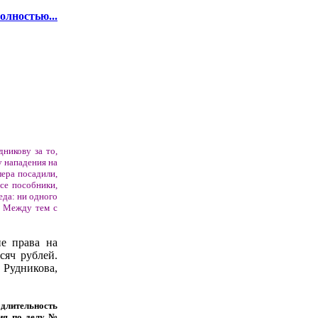
олностью...
никову за то,
у нападения на
лера посадили,
се пособники,
еда: ни одного
. Между тем с
е права на
сяч рублей.
 Рудникова,
 длительность
вия по делу №