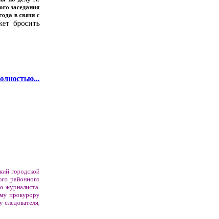
ного заседания
ода в связи с
жет бросить
олностью...
ский городской
ого районного
о журналиста.
ому прокурору
у следователя,