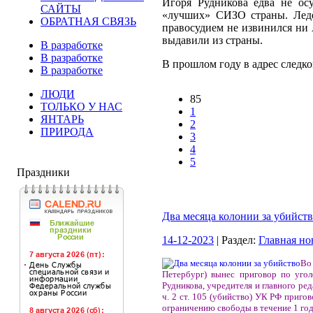
Игоря Рудникова едва не ос
САЙТЫ
«лучших» СИЗО страны. Леде
ОБРАТНАЯ СВЯЗЬ
правосудием не извинился ни 
выдавили из страны.
В разработке
В разработке
В прошлом году в адрес следко
В разработке
ЛЮДИ
85
ТОЛЬКО У НАС
1
ЯНТАРЬ
2
ПРИРОДА
3
4
5
Праздники
Два месяца колонии за убийст
14-12-2023
| Раздел:
Главная но
Во
Петербург) вынес приговор по уго
Рудникова, учредителя и главного ред
ч. 2 ст. 105 (убийство) УК РФ приг
ограничению свободы в течение 1 года