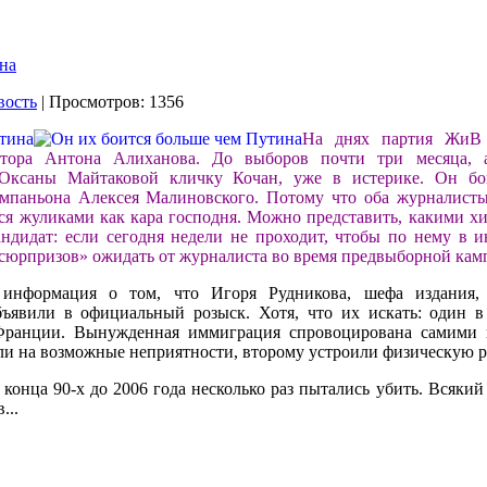
на
вость
| Просмотров: 1356
На днях партия ЖиВ
атора Антона Алиханова. До выборов почти три месяца, а
Оксаны Майтаковой кличку Кочан, уже в истерике. Он бо
омпаньона Алексея Малиновского. Потому что оба журналисты
ся жуликами как кара господня. Можно представить, какими х
ндидат: если сегодня недели не проходит, чтобы по нему в и
«сюрпризов» ожидать от журналиста во время предвыборной ка
 информация о том, что Игоря Рудникова, шефа издания,
бъявили в официальный розыск. Хотя, что их искать: один 
Франции. Вынужденная иммиграция спровоцирована самими к
и на возможные неприятности, второму устроили физическую р
конца 90-х до 2006 года несколько раз пытались убить. Всякий 
...