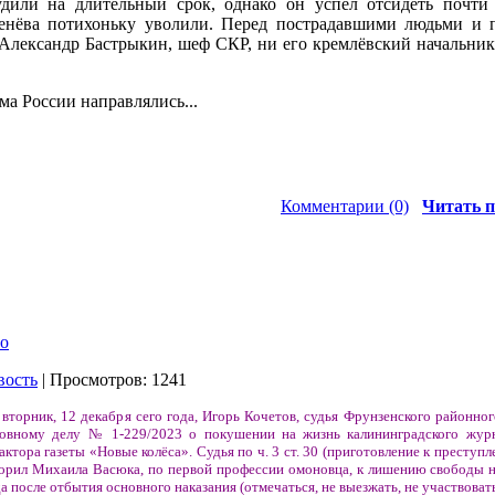
удили на длительный срок, однако он успел отсидеть почти
нёва потихоньку уволили. Перед пострадавшими людьми и 
Александр Бастрыкин, шеф СКР, ни его кремлёвский начальник
ма России направлялись...
Комментарии (0)
Читать п
во
вость
| Просмотров: 1241
 вторник, 12 декабря сего года, Игорь Кочетов, судья Фрунзенского районног
ловному делу № 1-229/2023 о покушении на жизнь калининградского жур
актора газеты «Новые колёса». Судья по ч. 3 ст. 30 (приготовление к преступл
оворил Михаила Васюка, по первой профессии омоновца, к лишению свободы н
 после отбытия основного наказания (отмечаться, не выезжать, не участвовать 