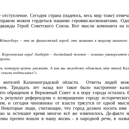
отступление. Сегодня страна (надеюсь, весь мир тоже) отмеча
правом можем гордиться нашими героями-космонавтами. Оди
дважды Герой Советского Союза. Вот мысли комонавта на п
 Кёнигсберг – это не фашистский город, это название к нацизму никакого
. Королевская гора! Альберт – достойный человек – основал университет в
вропы.
ия, которую нужно уважать. А как мы молодежи объясним, кто такой Ка
е списки подписывал?»
м жителей Калининградской области. Ответы людей мож
ием. Тридцать лет назад вот такое было настроение кали
что обращения в Верховный Совет и к мэру города остались б
ть результат референдума о возвращении городу историческог
ем, и сегодня чиновники от власти трясутся от одной мысл
 Некоторые люди, считающие, что город должен носить имя 
ако за истекшее время многое всё же изменилось. Де-факто
нимы прочно вошли в нашу жизнь - в народной речи, в назв