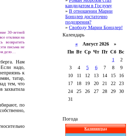
»
Роман Морозов стал
кандидатом в Госдуму
»
В отношении Марии
Бонцлер достаточно
подозрения?
»
Свободу Марии Бонцлер!
ние 30-летней
Календарь
все отклики на
ь возвратить
«
Август 2026 »
 эти письма не
Пн
Вт
Ср
Чт
Пт
Сб
Вс
том дело…
1
2
берга. Нам
«Если надо,
3
4
5
6
7
8
9
неприязнь к
10
11
12
13
14
15
16
мян, татар,
17
18
19
20
21
22
23
ад тем, что
в захватила
24
25
26
27
28
29
30
.
31
ыбирают, по
собственно,
Погода
носительно
Калининград