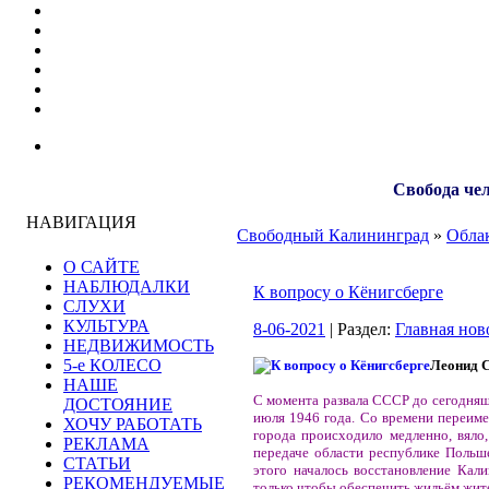
Свобода чел
НАВИГАЦИЯ
Свободный Калининград
»
Облак
О САЙТЕ
НАБЛЮДАЛКИ
К вопросу о Кёнигсберге
СЛУХИ
КУЛЬТУРА
8-06-2021
| Раздел:
Главная нов
НЕДВИЖИМОСТЬ
5-е КОЛЕСО
Леонид
НАШЕ
С момента развала СССР до сегодняшн
ДОСТОЯНИЕ
июля 1946 года. Со времени переиме
ХОЧУ РАБОТАТЬ
города происходило медленно, вяло,
РЕКЛАМА
передаче области республике Польш
СТАТЬИ
этого началось восстановление Кали
РЕКОМЕНДУЕМЫЕ
только чтобы обеспечить жильём жит