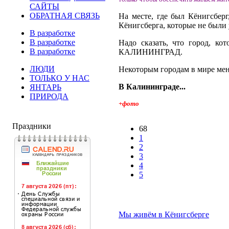
САЙТЫ
ОБРАТНАЯ СВЯЗЬ
На месте, где был Кёнигсбер
Кёнигсберга, которые не были
В разработке
В разработке
Надо сказать, что город, ко
В разработке
КАЛИНИНГРАД.
ЛЮДИ
Некоторым городам в мире ме
ТОЛЬКО У НАС
В Калининграде...
ЯНТАРЬ
ПРИРОДА
+фото
Праздники
68
1
2
3
4
5
Мы живём в Кёнигсберге