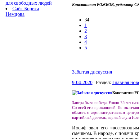
для свободных людей
Константин РОЖКОВ, редактор СК
Сайт Бориса
Немцова
34
1
2
3
4
5
Забытая дискуссия
9-04-2020
| Раздел:
Главная нов
Константин 
Завтра была победа. Ровно 75 лет на
Со всей его провинцией. По оконча
область с административным центро
партийный деятель, верный слуга Иос
Иосиф звал его «всесоюзным
смешком. В народе, с подачи к
он постоянно ковылял с клюшк