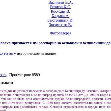
Васильев В.А.
Рожков К.С.
Косухин В.
Хадыка А.
Быстрицкий И.
Зосименко В.
Фотогалерея
овека признается им бесспорно за основной и величайший да
о тегов
» историческое название
ость
| Просмотров: 8589
 СИМКИН
его дня не утихает полемика о возвращении Калининграду название, которое
нования Кёнигсберга в Калининград прошло более 70 лет. До 1960-х годов в
 так как не была ясна окончательная судьба Калининградской области. Был
е или Литовской республике. С 1960 года область окончательно вошла в со
нинграда как российского города. Сегодня строительство в городе идёт без
елей.