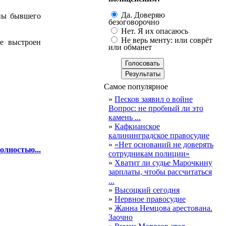
Да. Доверяю
оны бывшего
безоговорочно
Нет. Я их опасаюсь
Не верь менту: или соврёт
те выстроен
или обманет
Самое популярное
»
Песков заявил о войне
Вопрос: не пробный ли это
камень ...
»
Кафкианское
калининградское правосудие
»
«Нет оснований не доверять
олностью...
сотрудникам полиции»
»
Хватит ли судье Марочкину
зарплаты, чтобы рассчитаться
...
»
Высоцкий сегодня
»
Нервное правосудие
»
Жанна Немцова арестована.
Заочно