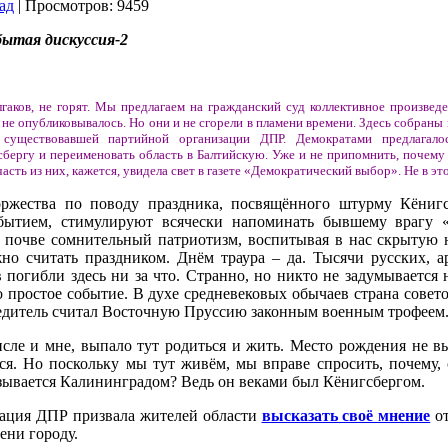
ад
| Просмотров: 9459
бытая дискуссия-2
гаков, не горят. Мы предлагаем на гражданский суд коллективное произведе
 не опубликовывалось. Но они и не сгорели в пламени времени. Здесь собраны 
 существовавшей партийной организации ДПР. Демократами предлагалос
сбергу и переименовать область в Балтийскую. Уже и не припомнить, почему
асть из них, кажется, увидела свет в газете «Демократический выбор». Не в э
ржества по поводу праздника, посвящённого штурму Кёнигс
обытием, стимулируют всячески напоминать бывшему врагу 
й почве сомнительный патриотизм, воспитывая в нас скрытую 
но считать праздником. Днём траура – да. Тысячи русских, ар
 погибли здесь ни за что. Странно, но никто не задумывается н
 простое событие. В духе средневековых обычаев страна совето
бедитель считал Восточную Пруссию законным военным трофеем
сле и мне, выпало тут родиться и жить. Место рождения не в
тся. Но поскольку мы тут живём, мы вправе спросить, почему, 
азывается Калининградом? Ведь он веками был Кёнигсбергом.
зация ДПР призвала жителей области
высказать своё мнение
от
ени городу.