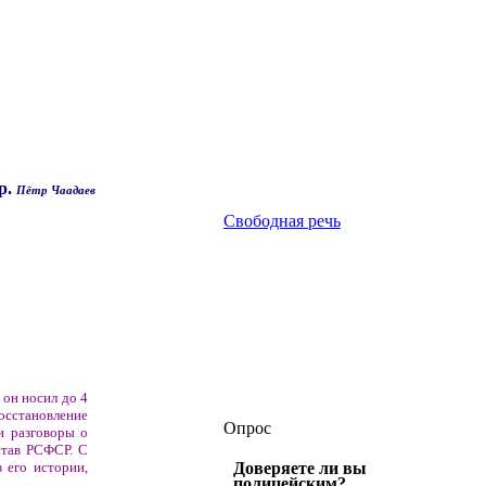
р.
Пётр Чаадаев
Свободная речь
 он носил до 4
осстановление
Опрос
и разговоры о
став РСФСР. С
 его истории,
Доверяете ли вы
полицейским?