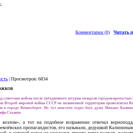
.
Комментарии (0)
Читать п
ость
| Просмотров: 6834
РОЖКОВ
зад советские войска после трёхдневного штурма овладели городом-крепостью
нии Второй мировой войны СССР на захваченной территории провозгласил К
м в городе Кёнигсберге. Но тут некстати отдал богу душу Михаил Калини
ифа Сталина.
 козлом», а тот на подобное возражение отвечал вернопод
ремлёвских пропагандистов, его называли, дедушкой Калининым –
ой, в которой вовсе не нуждался, просто хотел вызвать жалость