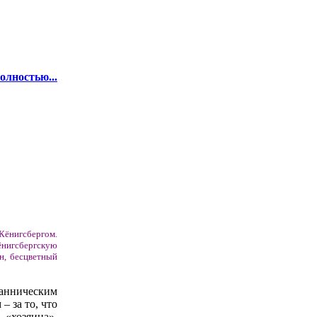
олностью...
 Кёнигсбергом.
ёнигсбергскую
н, бесцветный
данническим
 за то, что
 «хозяина».