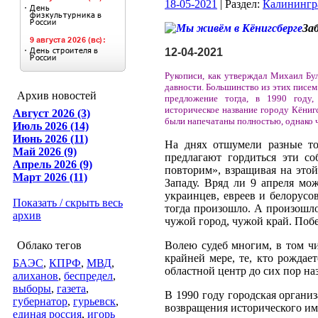
18-05-2021
| Раздел:
Калинингр
За
12-04-2021
Рукописи, как утверждал Михаил Бул
давности. Большинство из этих писем
Архив новостей
предложение тогда, в 1990 году,
историческое название городу Кёниг
Август 2026 (3)
были напечатаны полностью, однако ч
Июль 2026 (14)
Июнь 2026 (11)
На днях отшумели разные то
Май 2026 (9)
предлагают гордиться эти с
Апрель 2026 (9)
повторим», взращивая на это
Март 2026 (11)
Западу. Вряд ли 9 апреля мож
украинцев, евреев и белорусов
Показать / скрыть весь
тогда произошло. А произошло
архив
чужой город, чужой край. По
Облако тегов
Волею судеб многим, в том чи
крайней мере, те, кто рождае
БАЭС
,
КПРФ
,
МВД
,
областной центр до сих пор н
алиханов
,
беспредел
,
выборы
,
газета
,
В 1990 году городская органи
губернатор
,
гурьевск
,
возвращения исторического им
единая россия
,
игорь