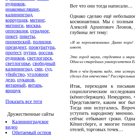
рудников
,
Вот что они тогда написали…
инакомыслящие
,
калининград
,
Однако сделаю ещё небольшое 
коррупция
,
митинг
,
космонавтики. Мы с полным 
митинги
,
москва
,
Алексей Архипович Леонов, 
оппозиция
,
отрадное
,
глубины лет тему:
пикет
,
пикеты
,
пионерский
,
полиция
,
«Я за переименование. Давно пора!
президент
,
прокуратура
,
имеет.
протест
,
путин
,
россия
,
Это город науки, студентов и мира
рудников
,
светлогорск
,
Один из старейших университетов Е
светлогорье
,
свободный
калининград
,
сми
,
суд
,
Вот о чём думать надо, это истор
убийство
,
уголовное
сделал для отечества? Расстрельны
дело
,
цуканов
,
янтарный
,
янтарь
,
Итак, переходим к письма
ярошук
социологическим исследован
(кёнигсбержцев). Немудрено, 
Показать все теги
Представляете, каким мог бы
Тогда они испугались. Впроч
уступить народному мнению.
Дружественные сайты
сейчас отбывают сроки. Одн
Калининградское
Кёнигсберге, и многие топо
видео
отелей, торговых точек…
Обитаемый остров