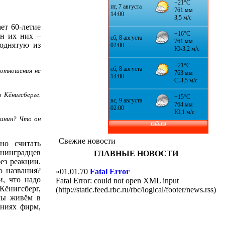
ет 60-летие
н их них –
однятую из
 отношения не
 Кёнигсберге.
линин? Что он
Свежие новости
но считать
нинградцев
ГЛАВНЫЕ НОВОСТИ
ез реакции.
о названия?
»01.01.70
Fatal Error
и, что надо
Fatal Error: could not open XML input
Кёнигсберг,
(http://static.feed.rbc.ru/rbc/logical/footer/news.rss)
 мы живём в
аниях фирм,