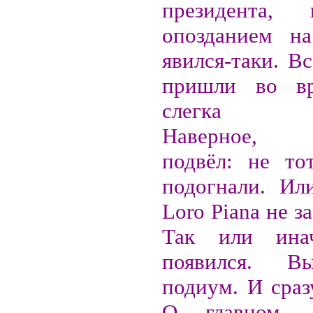
президента
опозданием н
явился-таки. В
пришли во в
слегка зад
Наверное, б
подвёл: не то
подогнали. Ил
Loro Piana не з
Так или ина
появился. В
подиум. И сраз
О главном. 