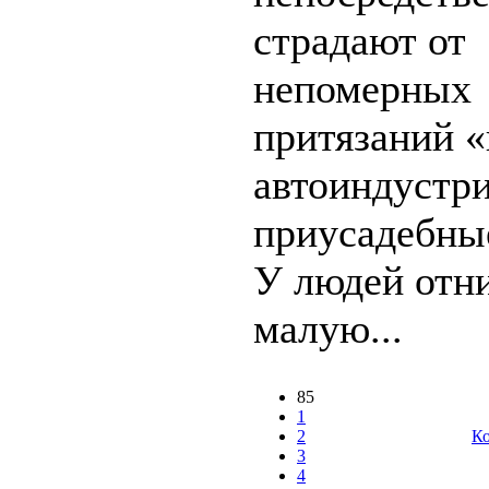
страдают от
непомерных
притязаний «
автоиндустри
приусадебные
У людей отн
малую...
85
1
2
Ко
3
4