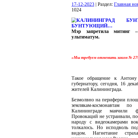
17-12-2023
| Раздел:
Главная но
1024
Мэр запретила митинг –
ультиматум.
«Мы требуем отменить закон № 279 
Такое обращение к Антону
губернатору, сегодня, 16 дек
жителей Калининграда.
Безмолвно на периферии площ
землякам-космонавтам п
Калининграде маячили ф
Провокаций не устраивали, п
народу с видеокамерами во
толкалось. Но исподволь по
видом. Нагнетание стра