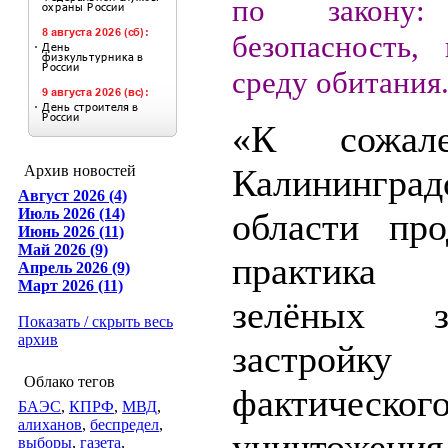
по закону: 
безопасность,
среду обитания
«К сожал
Архив новостей
Калининград
Август 2026 (4)
Июль 2026 (14)
области про
Июнь 2026 (11)
Май 2026 (9)
практика 
Апрель 2026 (9)
Март 2026 (11)
зелёных 
Показать / скрыть весь
архив
застро
Облако тегов
фактическог
БАЭС
,
КПРФ
,
МВД
,
алиханов
,
беспредел
,
уничтожения
выборы
,
газета
,