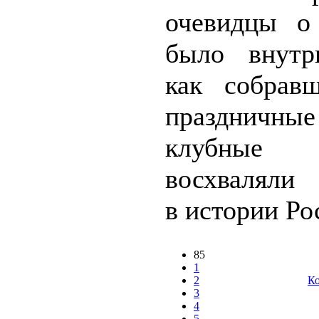
очевидцы о
было внутр
как собрав
праздничны
клубные 
восхваляли 
в истории Рос
85
1
2
Ко
3
4
5