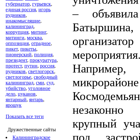
губернатор
,
гурьевск
,
единая россия
,
игорь
– объявила
рудников
,
инакомыслящие
,
Батыршина,
калининград
,
коррупция
,
митинг
,
организатор
митинги
,
москва
,
оппозиция
,
отрадное
,
пикет
,
пикеты
,
меропри
пионерский
,
полиция
,
президент
,
прокуратура
,
Наприм
протест
,
путин
,
россия
,
рудников
,
светлогорск
,
светлогорье
,
свободный
микрорайоне
калининград
,
сми
,
суд
,
убийство
,
уголовное
Космодемьян
дело
,
цуканов
,
янтарный
,
янтарь
,
ярошук
незаконно 
Показать все теги
крупный уча
Дружественные сайты
под застро
Калининградское