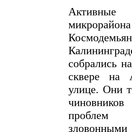
Активные
микрорайо
Космодемья
Калининград
собрались н
сквере на 
улице. Они 
чиновников
пробл
зловонными