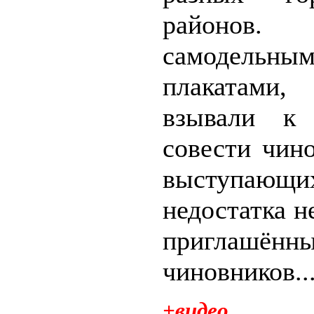
район
самодельны
плакатами,
взывали к
совести чин
выступающи
недостатка н
приглашённ
чиновников..
+видео