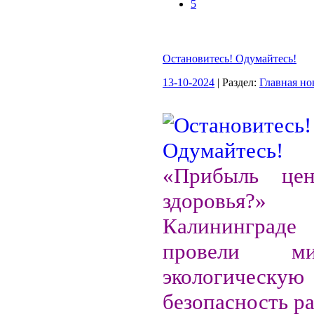
5
Остановитесь! Одумайтесь!
13-10-2024
| Раздел:
Главная но
«Прибыль це
здоровь
Калинингра
провели м
экологическую
безопасность р