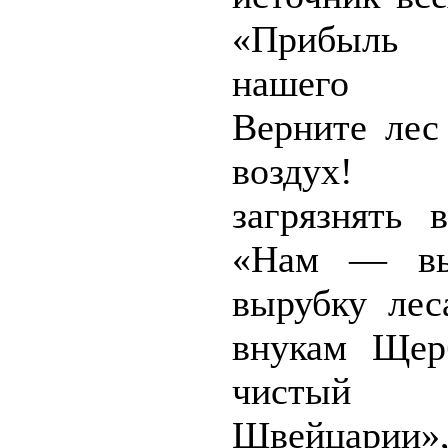
«Прибыл
нашего зд
Верните лес
воздух!
загрязнять 
«Нам — вы
вырубку лес
внукам Щер
чистый 
Швейцарии»