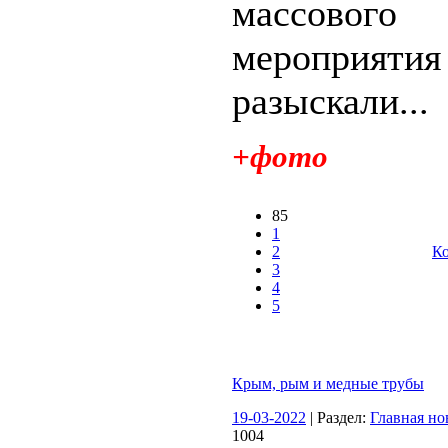
массового
мероприяти
разыскали...
+фото
85
1
2
Ко
3
4
5
Крым, рым и медные трубы
19-03-2022
| Раздел:
Главная но
1004