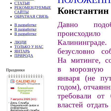
СТАТЬИ
РЕКОМЕНДУЕМЫЕ
Константи
САЙТЫ
ОБРАТНАЯ СВЯЗЬ
Давно подо
В разработке
В разработке
происхо
В разработке
Калинингр
ЛЮДИ
ТОЛЬКО У НАС
безусловно со
ЯНТАРЬ
ПРИРОДА
На митинге, с
в морозную 
Праздники
января (не пу
годом), отчаян
требовали от 
властей отдать