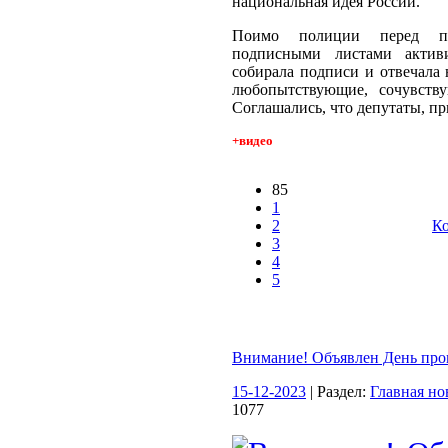
национальная идея России.
Поимо полиции перед па
подписными листами актив
собирала подписи и отвечала
любопытствующие, сочувству
Соглашались, что депутаты, пр
+видео
85
1
2
Ко
3
4
5
Внимание! Объявлен День про
15-12-2023
| Раздел:
Главная но
1077