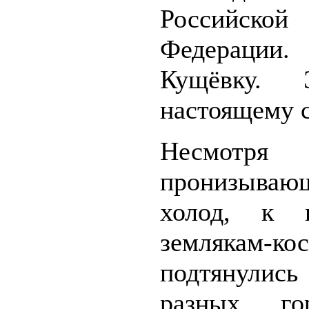
Российской
Федерации.
Кущёвку. 
настоящему 
Несмот
пронизываю
холод, к п
землякам-ко
подтянулис
разных го