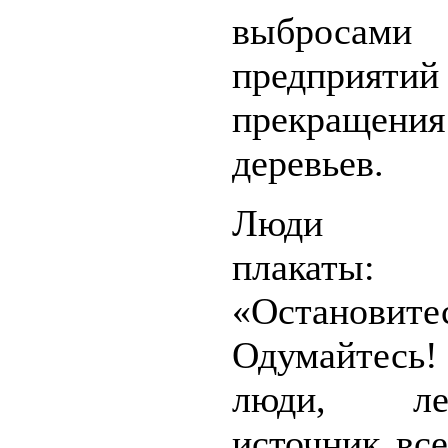
выброс
предпри
прекращени
деревьев.
Люди д
плакаты:
«Остановите
Одумайтесь!
люди, л
источник все