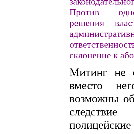
законодательно
Против одно
решения влас
административ
ответствен
склонение к або
Митинг не с
вместо нег
возможны об
следст
полицейские