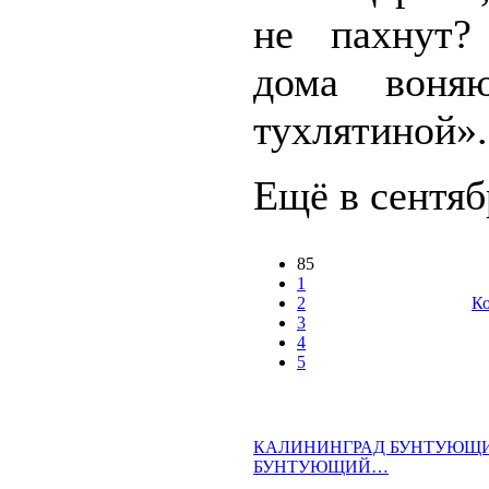
не пахнут
дома воня
тухлятиной».
Ещё в сентябр
85
1
2
Ко
3
4
5
КАЛИНИНГРАД БУНТУЮЩИ
БУНТУЮЩИЙ…