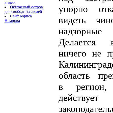
видео
упорно отк
Обитаемый остров
для свободных людей
Сайт Бориса
видеть чин
Немцова
надзорные
Делается 
ничего не п
Калининград
область пре
в регион,
действует
законодатель