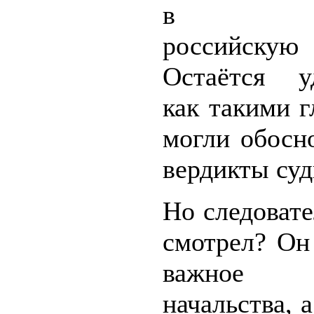
в зак
российску
Остаётся уд
как такими 
могли обосн
вердикты суд
Но следовате
смотрел? Он
важное 
начальства, а