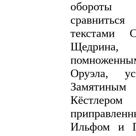
обороты с
сравни
текстами С
Щедрина,
помножен
Оруэла, ус
Замяти
Кёстле
приправлен
Ильфом и П