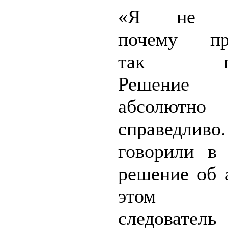
«Я не п
почему про
так поз
Решени
абсолютно
справедл
говорили в 
решение об 
этом на
следова