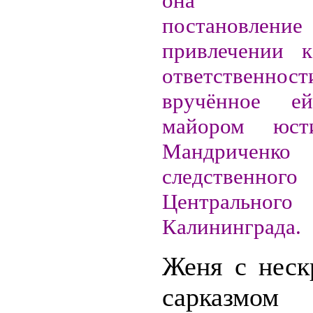
она зач
постанов
привлечении к
ответственност
вручённое е
майором юст
Мандрич
следственно
Центрально
Калининграда.
Женя с нес
сарказмом