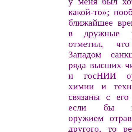
у меня был хо
какой-то»; поо
ближайшее вре
в дружные 
отметил, чт
Западом санк
ряда высших ч
и госНИИ ор
химии и техн
связаны с его
если бы хи
оружием отрав
другого, то р