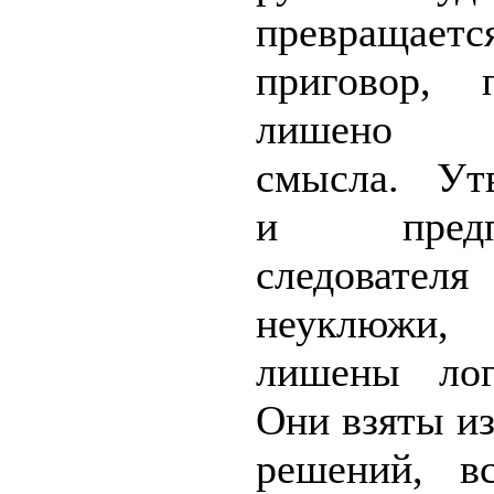
превращ
приговор, 
лишено з
смысла. Ут
и предпо
следовател
неуклюжи,
лишены лог
Они взяты и
решений, в