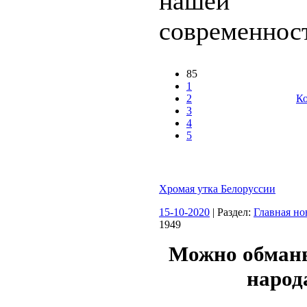
нашей
современност
85
1
2
Ко
3
4
5
Хромая утка Белоруссии
15-10-2020
| Раздел:
Главная но
1949
Можно обманы
народ