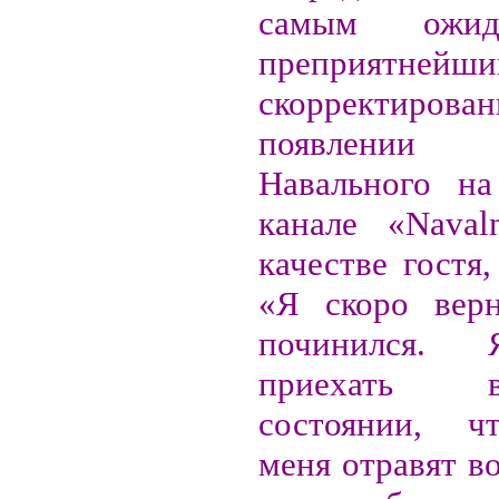
самым ожи
преприятнейш
скорректир
появлении
Навального на
канале «Naval
качестве гостя,
«Я скоро верн
починился.
приехать 
состоянии, ч
меня отравят во