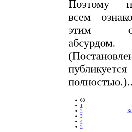
Поэтому пр
всем ознак
этим сл
абсурдом.
(Постановле
публикуется
полностью.)..
68
1
2
Ко
3
4
5