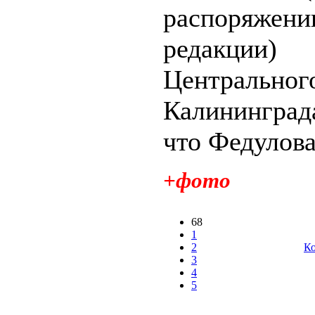
распоряжени
редакции) 
Центрально
Калинингра
что Федулова.
+фото
68
1
2
Ко
3
4
5