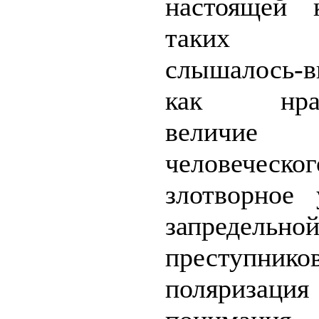
настоящей 
таких 
слышалось-в
как нравс
величи
человеческо
злотворное 
запредель
преступнико
поляризация