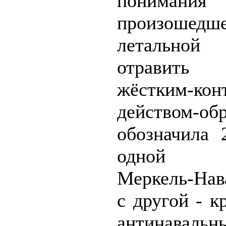
понимания
произоше
летальной 
отравить 
жёстким-кон
действом-об
обозначила 
одной с
Меркель-Нав
с другой - к
антинавальн