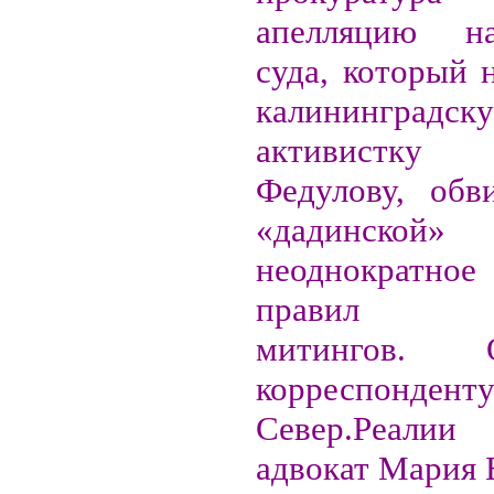
апелляцию н
суда, который 
калининградск
активистку
Федулову, обв
«дадинской»
неоднократное
правил пр
митингов.
корреспондент
Север.Реали
адвокат Мария 