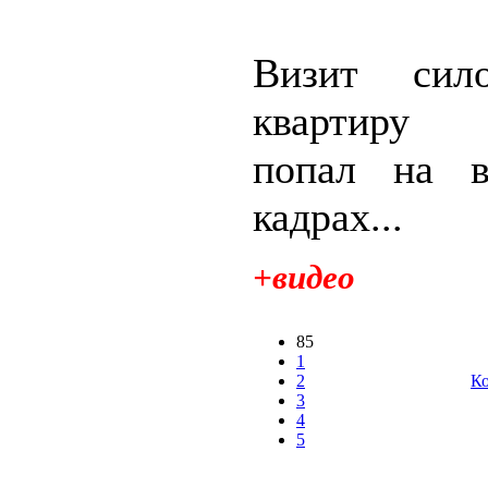
Визит сил
квартиру 
попал на в
кадрах...
+видео
85
1
2
Ко
3
4
5