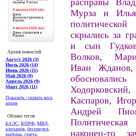
расправы Влад
Мурза и Иль
политичес
скрылись за гр
и сын Гудко
Архив новостей
Волков, Мар
Август 2026 (3)
Июль 2026 (14)
Иван Жданов,
Июнь 2026 (11)
Май 2026 (9)
обосновали
Апрель 2026 (9)
Март 2026 (11)
Ходорковск
Показать / скрыть весь
Каспаров, Игор
архив
Андрей Пион
Облако тегов
Политическ
БАЭС
,
КПРФ
,
МВД
,
алиханов
,
беспредел
,
наконец-то з
выборы
,
газета
,