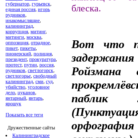
губернатор
,
гурьевск
,
блеска.
единая россия
,
игорь
рудников
,
инакомыслящие
,
калининград
,
коррупция
,
митинг
,
митинги
,
москва
,
Вот что п
оппозиция
,
отрадное
,
пикет
,
пикеты
,
пионерский
,
полиция
,
задержания
президент
,
прокуратура
,
протест
,
путин
,
россия
,
Ройзмана 
рудников
,
светлогорск
,
светлогорье
,
свободный
прокремлёвс
калининград
,
сми
,
суд
,
убийство
,
уголовное
дело
,
цуканов
,
паблик Ле
янтарный
,
янтарь
,
ярошук
(Пункту
Показать все теги
орфография
Дружественные сайты
Калининградское