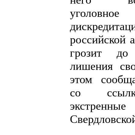
уголовное
дискредитац
российской 
грозит до
лишения св
этом сообщ
со ссыл
экстренны
Свердловской