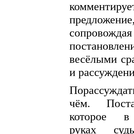
комментиру
предложение
сопровожд
постановлен
весёлыми ср
и рассужден
Порассужда
чём. Поста
которое в
руках суд