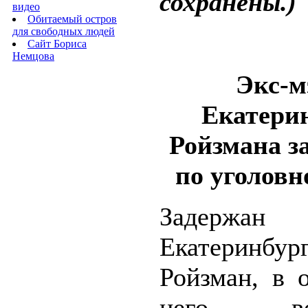
сохранены.)
видео
Обитаемый остров
для свободных людей
Сайт Бориса
Немцова
Экс-м
Екатери
Ройзмана з
по уголовн
Задержан 
Екатеринбур
Ройзман, в 
него воз