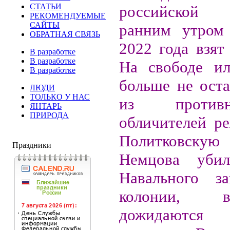
СТАТЬИ
российской 
РЕКОМЕНДУЕМЫЕ
САЙТЫ
ранним утром 
ОБРАТНАЯ СВЯЗЬ
2022 года взят
В разработке
В разработке
На свободе и
В разработке
больше не оста
ЛЮДИ
ТОЛЬКО У НАС
из против
ЯНТАРЬ
ПРИРОДА
обличителей р
Политковску
Праздники
Немцова убил
Навального за
колонии,
дожидаются