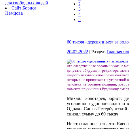
для свободных людей
2
Сайт Бориса
3
Немцова
4
5
60 тысяч «деревянных» за вол
20-02-2022
| Раздел:
Главная но
что следственные органы никак не мог
депутата облдумы и редактора газет
второго всякими способами пытаются
которых не привлекают к уголовной о
человека из органов полиции, котор
момента причинения Рудникову смерте
Михаил Золотарёв, юрист, д
уголовное судопроизводство в
Однако Санкт-Петербургский 
снизил сумму до 60 тысяч.
Не это главное, а то, что Еле
уголовного судопроизводства по д