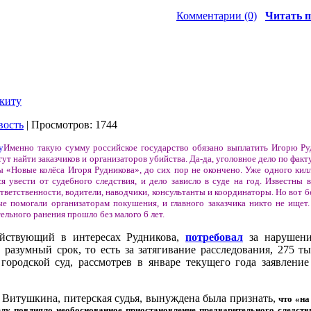
Комментарии (0)
Читать п
окиту
вость
| Просмотров: 1744
Именно такую сумму российское государство обязано выплатить Игорю Руд
ут найти заказчиков и организаторов убийства. Да-да, уголовное дело по факт
ы «Новые колёса Игоря Рудникова», до сих пор не окончено. Уже одного кил
 увести от судебного следствия, и дело зависло в суде на год. Известны в
тветственности, водители, наводчики, консультанты и координаторы. Но вот б
ые помогали организаторам покушения, и главного заказчика никто не ищет
льного ранения прошло без малого 6 лет.
ействующий в интересах Рудникова,
потребовал
за нарушени
 разумный срок, то есть за затягивание расследования, 275 ты
городской суд, рассмотрев в январе текущего года заявление
на Витушкина, питерская судья, вынуждена была признать,
что «на
елу повлияло необоснованное приостановление предварительного следст