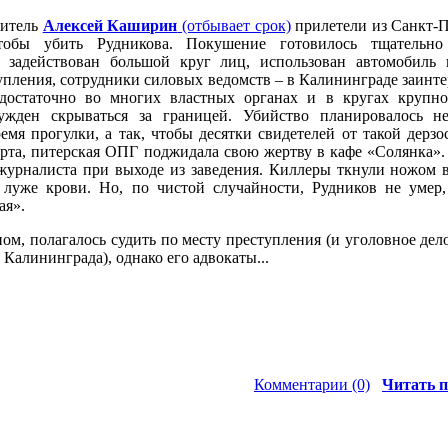
нитель
Алексей Каширин
(отбывает срок)
прилетели из Санкт-П
чтобы убить Рудникова. Покушение готовилось тщательн
л задействован большой круг лиц, использован автомобиль
пления, сотрудники силовых ведомств – в Калининграде заинт
достаточно во многих властных органах и в кругах крупно
ужден скрываться за границей. Убийство планировалось н
ремя прогулки, а так, чтобы десятки свидетелей от такой дерзо
арта, питерская ОПГ поджидала свою жертву в кафе «Солянка»
журналиста при выходе из заведения. Киллеры ткнули ножом 
 луже крови. Но, по чистой случайности, Рудников не умер,
ая».
ном, полагалось судить по месту преступления (и уголовное дел
Калининграда), однако его адвокаты...
Комментарии (0)
Читать п