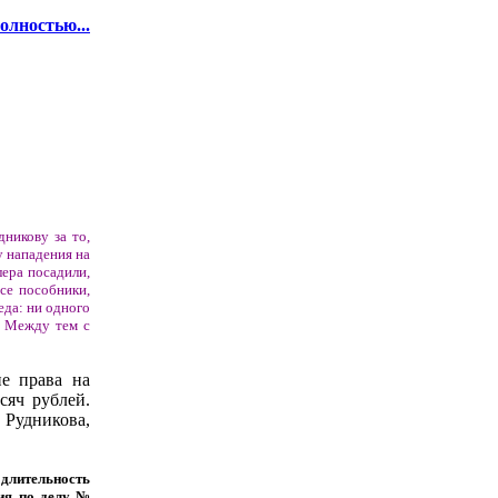
олностью...
никову за то,
у нападения на
лера посадили,
се пособники,
еда: ни одного
. Между тем с
е права на
сяч рублей.
 Рудникова,
 длительность
вия по делу №