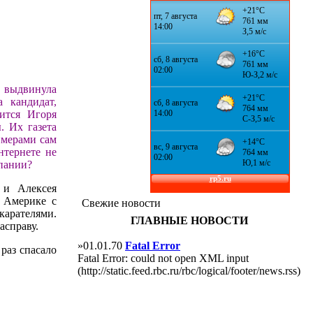
 выдвинула
 кандидат,
ится Игоря
. Их газета
имерами сам
нтернете не
мпании?
 и Алексея
в Америке с
Свежие новости
арателями.
ГЛАВНЫЕ НОВОСТИ
асправу.
»01.01.70
Fatal Error
раз спасало
Fatal Error: could not open XML input
(http://static.feed.rbc.ru/rbc/logical/footer/news.rss)