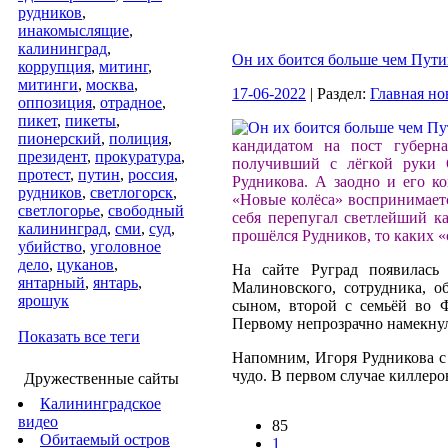
рудников
,
инакомыслящие
,
калининград
,
Он их боится больше чем Пути
коррупция
,
митинг
,
митинги
,
москва
,
17-06-2022
| Раздел:
Главная но
оппозиция
,
отрадное
,
пикет
,
пикеты
,
пионерский
,
полиция
,
кандидатом на пост губерн
президент
,
прокуратура
,
получивший с лёгкой руки 
протест
,
путин
,
россия
,
Рудникова. А заодно и его к
рудников
,
светлогорск
,
«Новые колёса» воспринимает
светлогорье
,
свободный
себя перепугал светлейший ка
калининград
,
сми
,
суд
,
прошёлся Рудников, то каких 
убийство
,
уголовное
дело
,
цуканов
,
На сайте Руград появилась
янтарный
,
янтарь
,
Малиновского, сотрудника, о
ярошук
сыном, второй с семьёй во 
Первому непрозрачно намекнул
Показать все теги
Напомним, Игоря Рудникова с 
чудо. В первом случае киллеров
Дружественные сайты
Калининградское
видео
85
Обитаемый остров
1