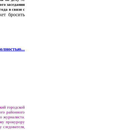
ного заседания
ода в связи с
жет бросить
олностью...
ский городской
ого районного
о журналиста.
ому прокурору
у следователя,