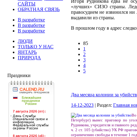
Игоря Рудникова едва не ос
САЙТЫ
«лучших» СИЗО страны. Леде
ОБРАТНАЯ СВЯЗЬ
правосудием не извинился ни 
выдавили из страны.
В разработке
В разработке
В прошлом году в адрес следко
В разработке
ЛЮДИ
85
ТОЛЬКО У НАС
1
ЯНТАРЬ
2
ПРИРОДА
3
4
5
Праздники
Два месяца колонии за убийст
14-12-2023
| Раздел:
Главная но
Во
Петербург) вынес приговор по уго
Рудникова, учредителя и главного ред
ч. 2 ст. 105 (убийство) УК РФ приг
ограничению свободы в течение 1 года