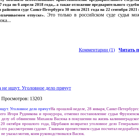
7 года по 6 апреля 2018 года,.. а также отложение предварительного судеб
 районном суде Санкт-Петербурга 30 июля 2021 года на 22 сентября 2021 г
Это только в российском суде судья мо
плачиваемом отпуске».
ока...
Комментарии (1)
Читать п
 не ищут. Уголовное дело прячут
| Просмотров: 13203
На прошлой неделе, 28 января, Санкт-Петербург
его Игоря Рудникова и прокурора, отменил постановление судьи Фрунзенск
у делу об обвинении Михаила Васюка в покушении на жизнь калининградског
20 октября прошлого года, Щербаков возвратил уголовное дело Генеральн
 его рассмотрения судом». Главным препятствием судья посчитал недоработк
не указал мотив, коим руководствовался Васюк.