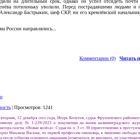
удили на длительный срок, однако он успел отсидеть почти
нёва потихоньку уволили. Перед пострадавшими людьми и 
Александр Бастрыкин, шеф СКР, ни его кремлёвский начальник
ма России направлялись...
Комментарии (0)
Читать п
во
вость
| Просмотров: 1241
 вторник, 12 декабря сего года, Игорь Кочетов, судья Фрунзенского районног
ловному делу № 1-229/2023 о покушении на жизнь калининградского жур
актора газеты «Новые колёса». Судья по ч. 3 ст. 30 (приготовление к преступл
оворил Михаила Васюка, по первой профессии омоновца, к лишению свободы н
 после отбытия основного наказания (отмечаться, не выезжать, не участвовать 