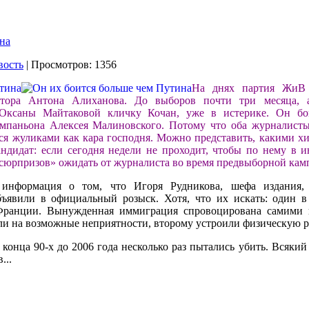
на
вость
| Просмотров: 1356
На днях партия ЖиВ
атора Антона Алиханова. До выборов почти три месяца, а
Оксаны Майтаковой кличку Кочан, уже в истерике. Он бо
омпаньона Алексея Малиновского. Потому что оба журналисты
ся жуликами как кара господня. Можно представить, какими х
ндидат: если сегодня недели не проходит, чтобы по нему в и
«сюрпризов» ожидать от журналиста во время предвыборной ка
 информация о том, что Игоря Рудникова, шефа издания,
бъявили в официальный розыск. Хотя, что их искать: один 
Франции. Вынужденная иммиграция спровоцирована самими к
и на возможные неприятности, второму устроили физическую р
конца 90-х до 2006 года несколько раз пытались убить. Всякий 
...