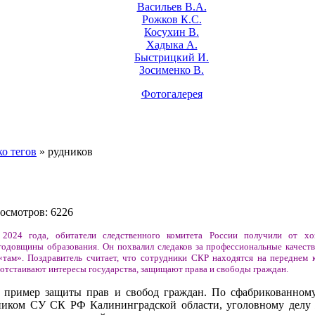
Васильев В.А.
Рожков К.С.
Косухин В.
Хадыка А.
Быстрицкий И.
Зосименко В.
Фотогалерея
о тегов
» рудников
росмотров: 6226
 2024 года, обитатели следственного комитета России получили от хо
годовщины образования. Он похвалил следаков за профессиональные качеств
«там». Поздравитель считает, что сотрудники СКР находятся на переднем 
 отстаивают интересы государства, защищают права и свободы граждан.
й пример защиты прав и свобод граждан. По сфабрикованном
ником СУ СК РФ Калининградской области, уголовному делу