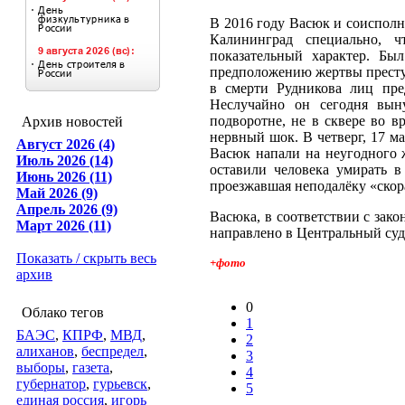
В 2016 году Васюк и соиспол
Калининград специально, 
показательный характер. Бы
предположению жертвы престу
в смерти Рудникова лиц пре
Неслучайно он сегодня вын
подворотне, не в сквере во в
Архив новостей
нервный шок. В четверг, 17 м
Август 2026 (4)
Васюк напали на неугодного 
Июль 2026 (14)
оставили человека умирать в
Июнь 2026 (11)
проезжавшая неподалёку «скор
Май 2026 (9)
Апрель 2026 (9)
Васюка, в соответствии с зако
Март 2026 (11)
направлено в Центральный суд 
Показать / скрыть весь
+фото
архив
0
Облако тегов
1
БАЭС
,
КПРФ
,
МВД
,
2
алиханов
,
беспредел
,
3
выборы
,
газета
,
4
губернатор
,
гурьевск
,
5
единая россия
,
игорь