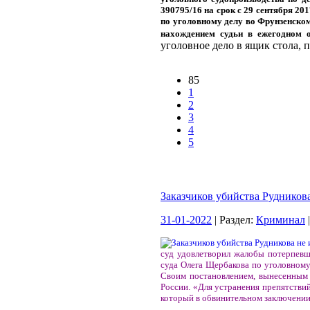
390795/16 на срок с 29 сентября 201
по уголовному делу во Фрунзенском
нахождением судьи в ежегодном о
уголовное дело в ящик стола, п
85
1
2
3
4
5
Заказчиков убийства Рудникова
31-01-2022
| Раздел:
Криминал
суд удовлетворил жалобы потерпевш
суда Олега Щербакова по уголовном
Своим постановлением, вынесенным 
России. «Для устранения препятствий
который в обвинительном заключении 