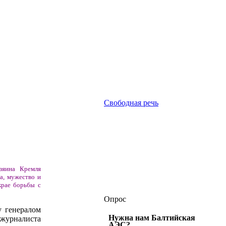
Свободная речь
зяина Кремля
а, мужество и
крае борьбы с
Опрос
у генералом
Нужна нам Балтийская
 журналиста
АЭС?