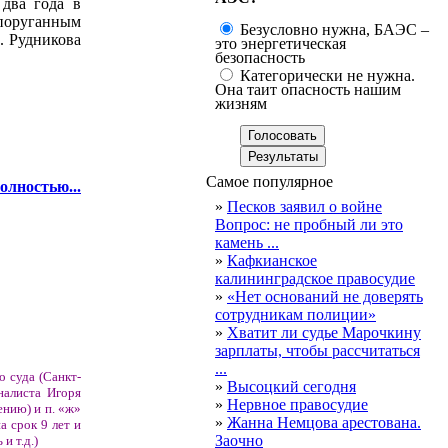
 два года в
поруганным
Безусловно нужна, БАЭС –
. Рудникова
это энергетическая
безопасность
Категорически не нужна.
Она таит опасность нашим
жизням
Самое популярное
олностью...
»
Песков заявил о войне
Вопрос: не пробный ли это
камень ...
»
Кафкианское
калининградское правосудие
»
«Нет оснований не доверять
сотрудникам полиции»
»
Хватит ли судье Марочкину
зарплаты, чтобы рассчитаться
...
о суда (Санкт-
»
Высоцкий сегодня
налиста Игоря
»
Нервное правосудие
ению) и п. «ж»
»
Жанна Немцова арестована.
а срок 9 лет и
Заочно
и т.д.)