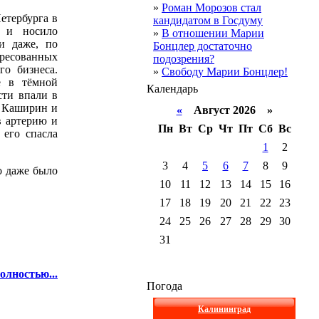
»
Роман Морозов стал
етербурга в
кандидатом в Госдуму
о и носило
»
В отношении Марии
 и даже, по
Бонцлер достаточно
ересованных
подозрения?
го бизнеса.
»
Свободу Марии Бонцлер!
е в тёмной
Календарь
сти впали в
. Каширин и
«
Август 2026 »
в артерию и
Пн
Вт
Ср
Чт
Пт
Сб
Вс
 его спасла
1
2
3
4
5
6
7
8
9
о даже было
10
11
12
13
14
15
16
17
18
19
20
21
22
23
24
25
26
27
28
29
30
31
олностью...
Погода
Калининград