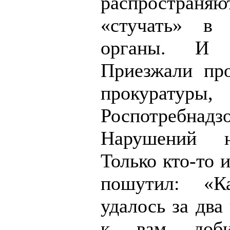
распространя
«стучать» в 
органы. И д
Приезжали пр
прокуратуры,
Роспотребнадзо
Нарушений н
Только кто-то 
пошутил: «К
удалось за два
к вам добир