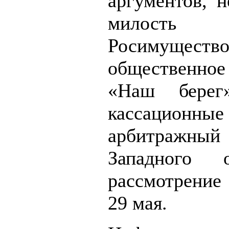
аргументов, н
милость п
Росимущ
общественно
«Наш бере
кассационны
арбитражный 
Западного 
рассмотрение 
29 мая.