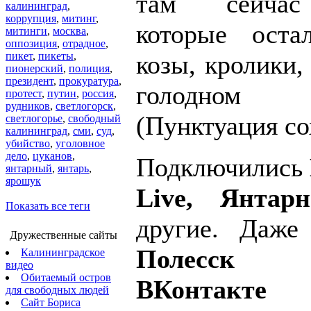
там сейчас
калининград
,
коррупция
,
митинг
,
которые оста
митинги
,
москва
,
оппозиция
,
отрадное
,
пикет
,
пикеты
,
козы, кролики,
пионерский
,
полиция
,
президент
,
прокуратура
,
голодном
протест
,
путин
,
россия
,
рудников
,
светлогорск
,
(Пунктуация со
светлогорье
,
свободный
калининград
,
сми
,
суд
,
убийство
,
уголовное
дело
,
цуканов
,
Подключились
янтарный
,
янтарь
,
ярошук
Live, Янта
Показать все теги
другие. Даж
Дружественные сайты
Полесск
Калининградское
видео
Обитаемый остров
ВКонтакте
от
для свободных людей
Сайт Бориса