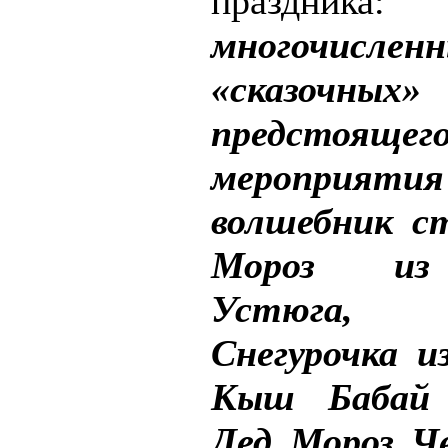
праздника:
«
многочислен
«сказочных»
предстоящег
мероприятия
волшебник с
Мороз из
Устюга, р
Снегурочка и
Кыш Бабай 
Дед Мороз Че