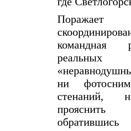
где Светлогорс
Поражает
скоординирова
командная 
реальных
«неравнодушн
ни фотосним
стенаний, 
прояснить
обратившись