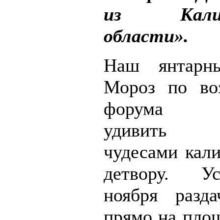
из Калини
области».
Наш янтарн
Мороз по во
форума на
удивить н
чудесами кал
детвору. У
ноября разда
прямо на пло