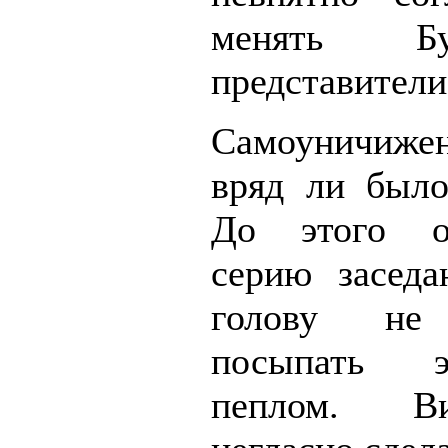
менять Б
представители
Самоуничижен
вряд ли было
До этого о
серию заседа
голову не
посыпать 
пеплом. В