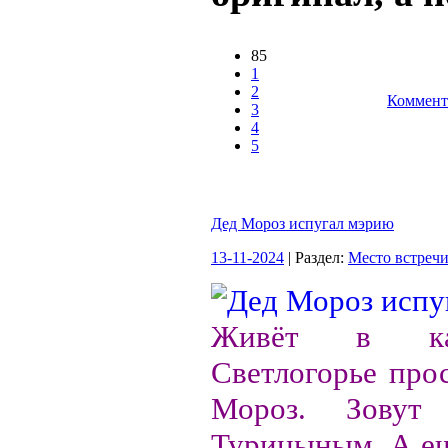
85
1
2
Коммент
3
4
5
Дед Мороз испугал мэрию
13-11-2024
| Раздел:
Место встреч
Живёт в кали
Светлогорье про
Мороз. Зовут
Турицыным. А ещ