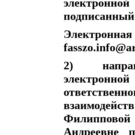
электронной
подписанный 
Электронная 
fasszo.info@ar
2) напр
электрон
ответств
взаимодейст
Филиппово
Андреевне п