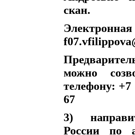
скан.
Электронная 
f07.vfilippova
Предварите
можно созв
телефону: +7 
67
3) направ
России по а