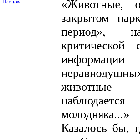
«Животные, о
Немцова
закрытом пар
период», н
критической 
информ
неравнодушн
животные 
наблюдает
молодняка...»
Казалось бы, г