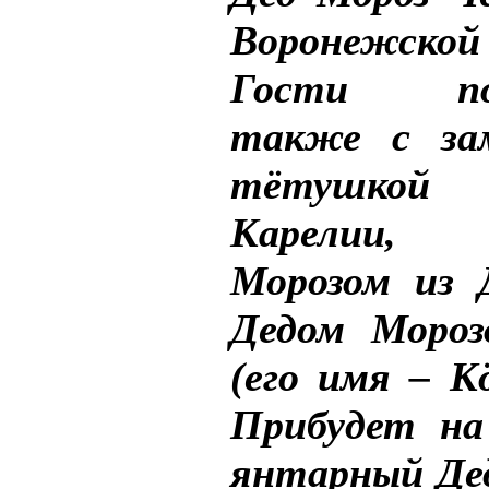
Воронежско
Гости поз
также с зам
тётушкой
Карелии,
Морозом из 
Дедом Мороз
(его имя – К
Прибудет на
янтарный Де