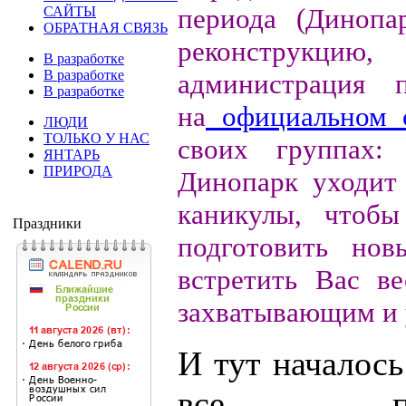
периода (Динопа
САЙТЫ
ОБРАТНАЯ СВЯЗЬ
реконструк
В разработке
В разработке
администрация 
В разработке
на
официальном 
ЛЮДИ
ТОЛЬКО У НАС
своих группах:
ЯНТАРЬ
ПРИРОДА
Динопарк уходит
каникулы, чтобы
Праздники
подготовить но
встретить Вас в
захватывающим и 
И тут началось
все полу