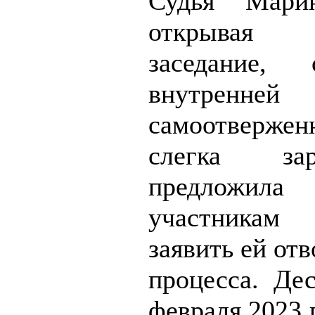
Судья Марин
открывая 
заседание, 
внутренней
самоотвержен
слегка зару
предложи
участника
заявить ей отв
процесса. Дес
февраля 2023 