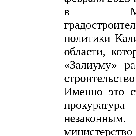
в Минис
градостроите
политики Кал
области, кото
«Залиуму» ра
строительств
Именно это с
прокурату
незаконным.
министерство