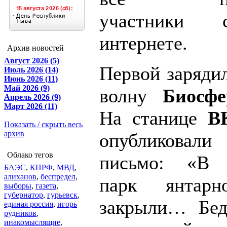
участники 
интернете.
Архив новостей
Август 2026 (5)
Первой заряди
Июль 2026 (14)
Июнь 2026 (11)
Май 2026 (9)
волну
Биосф
Апрель 2026 (9)
Март 2026 (11)
На станице
В
Показать / скрыть весь
архив
опубликовал
Облако тегов
письмо: «В С
БАЭС
,
КПРФ
,
МВД
,
алиханов
,
беспредел
,
парк янтарн
выборы
,
газета
,
губернатор
,
гурьевск
,
закрыли… Бед
единая россия
,
игорь
рудников
,
инакомыслящие
,