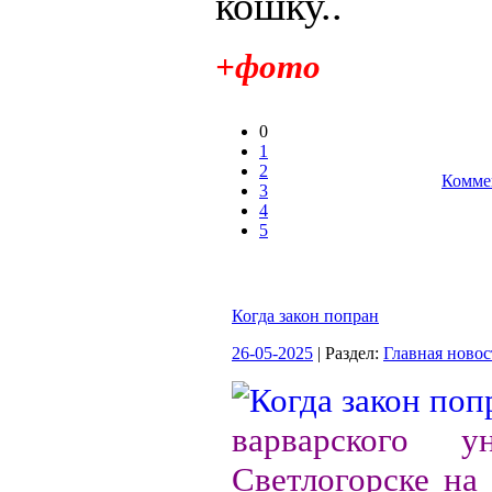
кошку..
+фото
0
1
2
Комме
3
4
5
Когда закон попран
26-05-2025
| Раздел:
Главная новос
варварского у
Светлогорске на 