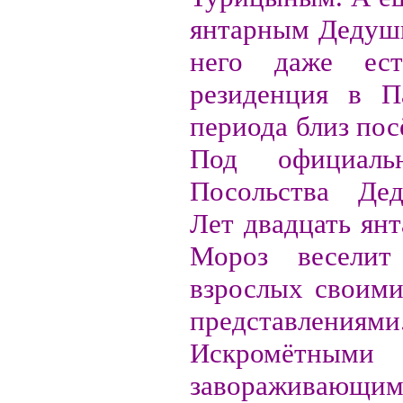
янтарным Дедуш
него даже ест
резиденция в П
периода близ пос
Под официаль
Посольства Де
Лет двадцать ян
Мороз веселит
взрослых своим
представлениями
Искромё
завораживающ