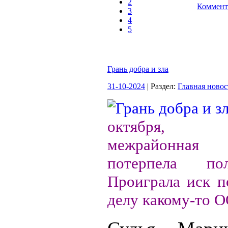
2
Коммент
3
4
5
Грань добра и зла
31-10-2024
| Раздел:
Главная новос
октября, Св
межрайонная 
потерпела по
Проиграла иск п
делу какому-то 