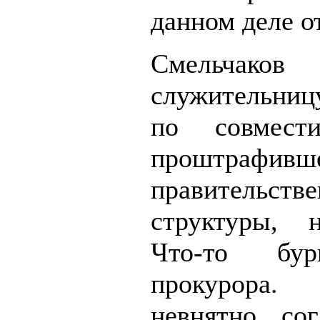
данном деле о
Смельчако
служительниц
по совмести
проштрафивш
правительств
структуры, 
Что-то бу
прокурор
невнятно сог