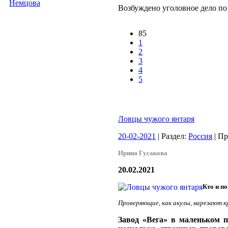
Немцова
Возбуждено уголовное дело по 
85
1
2
3
4
5
Ловцы чужого янтаря
20-02-2021
| Раздел:
Россия
| П
Ирина Гусакова
20.02.2021
Кто и п
Проверяющие, как акулы, нарезают кр
Завод «Вега» в маленьком 