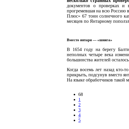
несколько странных проверо
документов о проверках и 
прогремевшая на всю Россию в
Плюс» 67 тонн солнечного ка
месяцев по Янтарному пополз
Вместо янтаря — «шняга»
В 1654 году на берегу Балти
неполных четыре века измени
большинства жителей осталос
Когда восемь лет назад кто-т
прикрыть, подсунув вместо ян
На языке обработчиков такой м
68
1
2
3
4
5