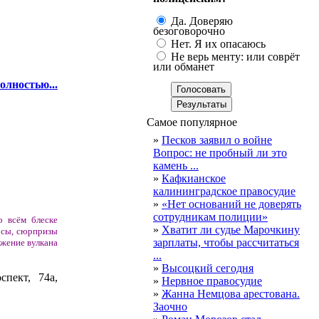
Да. Доверяю
безоговорочно
Нет. Я их опасаюсь
Не верь менту: или соврёт
или обманет
олностью...
Самое популярное
»
Песков заявил о войне
Вопрос: не пробный ли это
камень ...
»
Кафкианское
калининградское правосудие
»
«Нет оснований не доверять
сотрудникам полиции»
 всём блеске
»
Хватит ли судье Марочкину
урсы, сюрпризы
зарплаты, чтобы рассчитаться
ржение вулкана
...
»
Высоцкий сегодня
спект, 74а,
»
Нервное правосудие
»
Жанна Немцова арестована.
Заочно