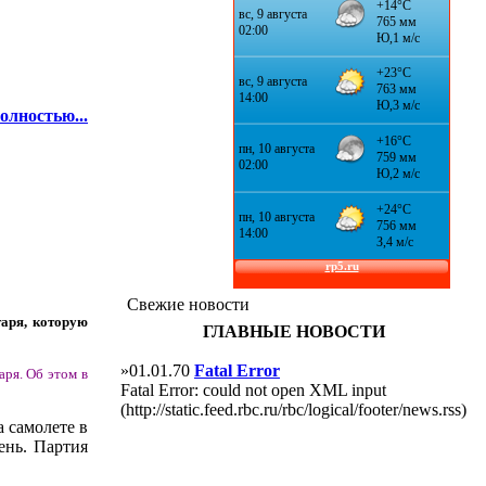
олностью...
Свежие новости
аря, которую
ГЛАВНЫЕ НОВОСТИ
»01.01.70
Fatal Error
ря. Об этом в
Fatal Error: could not open XML input
(http://static.feed.rbc.ru/rbc/logical/footer/news.rss)
 самолете в
ень. Партия