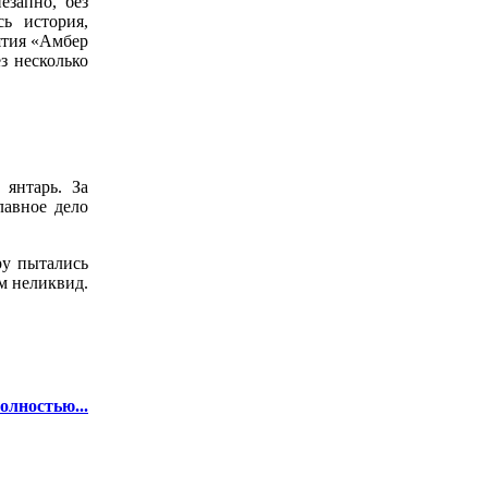
запно, без
ь история,
ятия «Амбер
з несколько
 янтарь. За
лавное дело
ру пытались
м неликвид.
олностью...