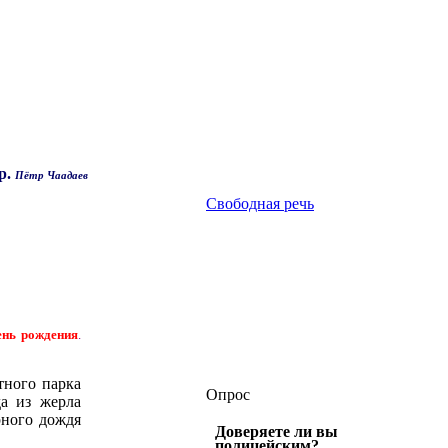
р.
Пётр Чаадаев
Свободная речь
ень рождения
.
тного парка
Опрос
да из жерла
рного дождя
Доверяете ли вы
полицейским?