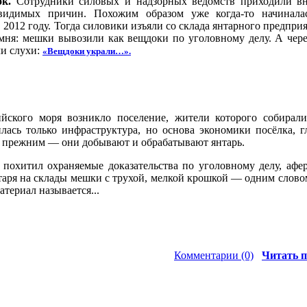
к.
Сотрудники силовых и надзорных ведомств приходили вне
видимых причин. Похожим образом уже когда-то начиналас
 2012 году. Тогда силовики изъяли со склада янтарного предпри
мня: мешки вывозили как вещдоки по уголовному делу. А чере
ли слухи:
«Вещдоки украли…».
йского моря возникло поселение, жители которого собирали
лась только инфраструктура, но основа экономики посёлка, г
ь прежним — они добывают и обрабатывают янтарь.
о похитил охраняемые доказательства по уголовному делу, афе
таря на склады мешки с трухой, мелкой крошкой — одним слово
атериал называется...
Комментарии (0)
Читать п