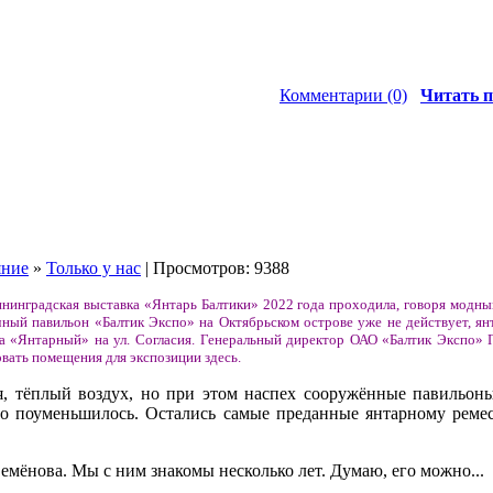
Комментарии (0)
Читать п
яние
»
Только у нас
| Просмотров: 9388
нинградская выставка «Янтарь Балтики» 2022 года проходила, говоря модным
ный павильон «Балтик Экспо» на Октябрьском острове уже не действует, ян
а «Янтарный» на ул. Согласия. Генеральный директор ОАО «Балтик Экспо» 
вать помещения для экспозиции здесь.
, тёплый воздух, но при этом наспех сооружённые павильоны
но поуменьшилось. Остались самые преданные янтарному ремес
мёнова. Мы с ним знакомы несколько лет. Думаю, его можно...