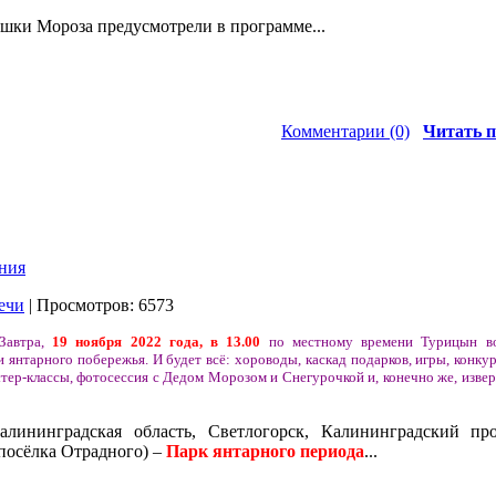
шки Мороза предусмотрели в программе...
Комментарии (0)
Читать п
ния
ечи
| Просмотров: 6573
Завтра,
19 ноября 2022 года, в 13.00
по местному времени Турицын во
 янтарного побережья. И будет всё: хороводы, каскад подарков, игры, конк
тер-классы, фотосессия с Дедом Морозом и Снегурочкой и, конечно же, изве
алининградская область, Светлогорск, Калининградский про
посёлка Отрадного) –
Парк янтарного периода
...