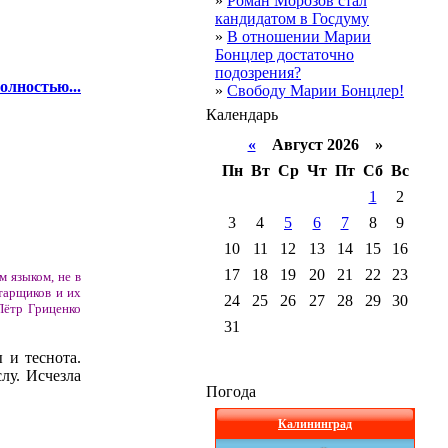
»
Роман Морозов стал
кандидатом в Госдуму
»
В отношении Марии
Бонцлер достаточно
подозрения?
олностью...
»
Свободу Марии Бонцлер!
Календарь
«
Август 2026 »
Пн
Вт
Ср
Чт
Пт
Сб
Вс
1
2
3
4
5
6
7
8
9
10
11
12
13
14
15
16
17
18
19
20
21
22
23
 языком, не в
тарщиков и их
24
25
26
27
28
29
30
Пётр Гриценко
31
 и теснота.
лу. Исчезла
Погода
Калининград