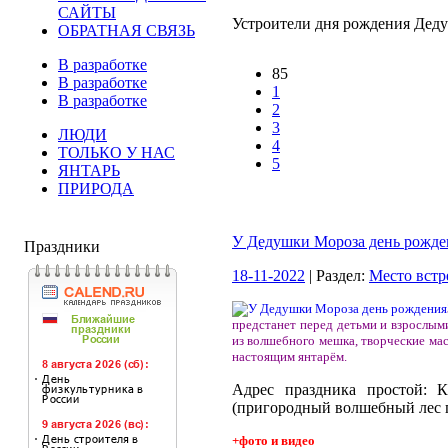
САЙТЫ
Устроители дня рождения Деду
ОБРАТНАЯ СВЯЗЬ
В разработке
85
В разработке
1
В разработке
2
3
ЛЮДИ
4
ТОЛЬКО У НАС
5
ЯНТАРЬ
ПРИРОДА
У Дедушки Мороза день рожде
Праздники
18-11-2022
| Раздел:
Место встр
предстанет перед детьми и взрослыми
из волшебного мешка, творческие мас
настоящим янтарём.
Адрес праздника простой: К
(пригородный волшебный лес 
+фото и видео