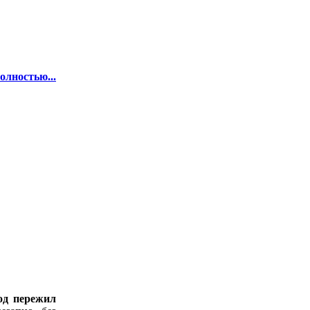
олностью...
од пережил