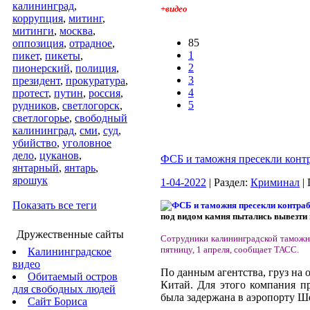
калининград
,
+видео
коррупция
,
митинг
,
митинги
,
москва
,
85
оппозиция
,
отрадное
,
1
пикет
,
пикеты
,
2
пионерский
,
полиция
,
3
президент
,
прокуратура
,
4
протест
,
путин
,
россия
,
5
рудников
,
светлогорск
,
светлогорье
,
свободный
калининград
,
сми
,
суд
,
убийство
,
уголовное
дело
,
цуканов
,
ФСБ и таможня пресекли контр
янтарный
,
янтарь
,
ярошук
1-04-2022
| Раздел:
Криминал
|
Показать все теги
под видом камня пытались вывезти 
Дружественные сайты
Сотрудники калининградской таможни
пятницу, 1 апреля, сообщает ТАСС.
Калининградское
видео
По данным агентства, груз на
Обитаемый остров
Китай. Для этого компания п
для свободных людей
была задержана в аэропорту Ш
Сайт Бориса