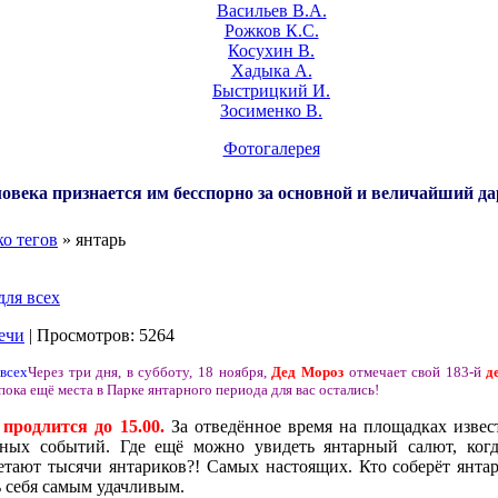
Васильев В.А.
Рожков К.С.
Косухин В.
Хадыка А.
Быстрицкий И.
Зосименко В.
Фотогалерея
овека признается им бесспорно за основной и величайший да
о тегов
» янтарь
для всех
ечи
| Просмотров: 5264
Через три дня, в субботу, 18 ноября,
Дед Мороз
отмечает свой 183-й
д
 пока ещё места в Парке янтарного периода для вас остались!
 продлится до 15.00.
За отведённое время на площадках извес
чных событий. Где ещё можно увидеть янтарный салют, ког
етают тысячи янтариков?! Самых настоящих. Кто соберёт янта
ь себя самым удачливым.