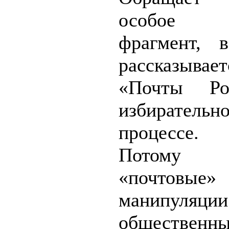
особое в
фрагмент, 
рассказывае
«Почты Ро
избирательн
процессе.
Потом
«почтовые»
манипуляции
обществе