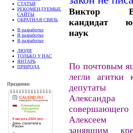
СТАТЬИ
Виктор ВА
РЕКОМЕНДУЕМЫЕ
САЙТЫ
кандидат юр
ОБРАТНАЯ СВЯЗЬ
В разработке
наук
В разработке
В разработке
ЛЮДИ
ТОЛЬКО У НАС
ЯНТАРЬ
По почтовым я
ПРИРОДА
легли агитки 
Праздники
депутаты 
Александра
совершающего 
Алексеем С
занявшим кр