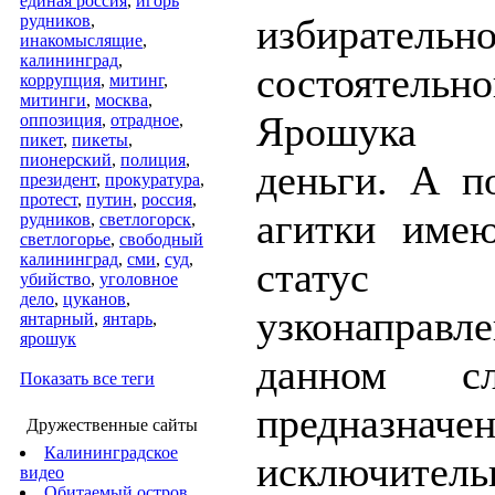
единая россия
,
игорь
рудников
,
избиратель
инакомыслящие
,
калининград
,
состоятельно
коррупция
,
митинг
,
митинги
,
москва
,
Ярошука 
оппозиция
,
отрадное
,
пикет
,
пикеты
,
пионерский
,
полиция
,
деньги. А п
президент
,
прокуратура
,
протест
,
путин
,
россия
,
агитки име
рудников
,
светлогорск
,
светлогорье
,
свободный
калининград
,
сми
,
суд
,
статус
убийство
,
уголовное
дело
,
цуканов
,
узконаправ
янтарный
,
янтарь
,
ярошук
данном с
Показать все теги
предназначе
Дружественные сайты
Калининградское
исключите
видео
Обитаемый остров