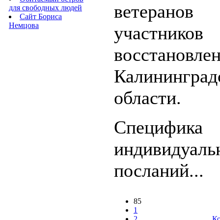
ветеранов
для свободных людей
Сайт Бориса
Немцова
участников
восстановле
Калининград
области.
Специфика
индивидуаль
посланий...
85
1
2
Ко