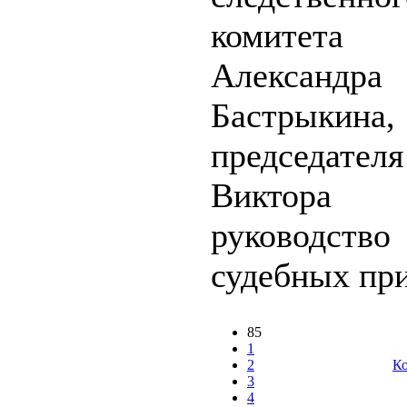
комитета
Александра
Бастрыкина,
председател
Виктора Ф
руководств
судебных при
85
1
2
Ко
3
4