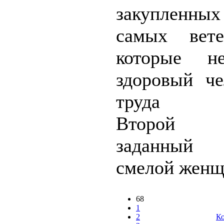
закупленных
самых вете
которые н
здоровый че
труда взб
Второй 
заданный 
смелой женщ
68
1
2
Ко