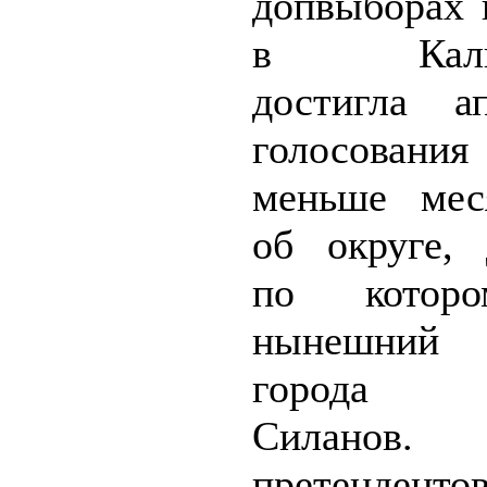
допвыборах 
в Калин
достигла а
голосования
меньше мес
об округе, 
по котор
нынешни
города 
Силанов
претенденто