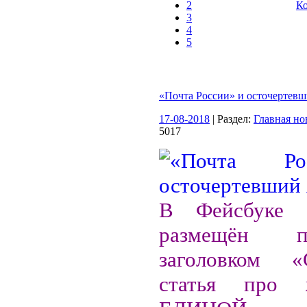
2
Ко
3
4
5
«Почта России» и осточертев
17-08-2018
| Раздел:
Главная но
5017
В Фейсбуке 
размещён 
заголовком «С
статья про 