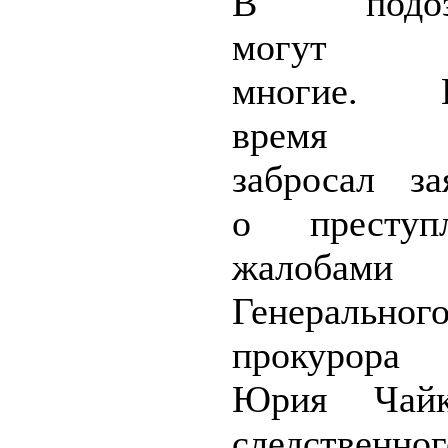
В подозр
могут чи
многие. П
время С
забросал за
о преступ
жалобами
Генеральног
прокурора
Юрия Чайк
следственног