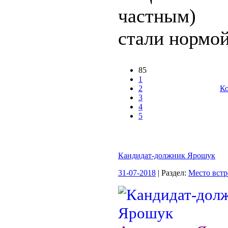
частным) 
стали нормой
85
1
2
Ко
3
4
5
Кандидат-должник Ярошук
31-07-2018
| Раздел:
Место встр