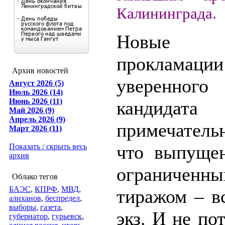
Калининграда.
Новые ц
прокламации
Архив новостей
уверенного
Август 2026 (5)
Июль 2026 (14)
Июнь 2026 (11)
кандидата
Май 2026 (9)
Апрель 2026 (9)
примечател
Март 2026 (11)
что выпуще
Показать / скрыть весь
архив
ограниченн
Облако тегов
БАЭС
,
КПРФ
,
МВД
,
тиражом – в
алиханов
,
беспредел
,
выборы
,
газета
,
экз. И не пот
губернатор
,
гурьевск
,