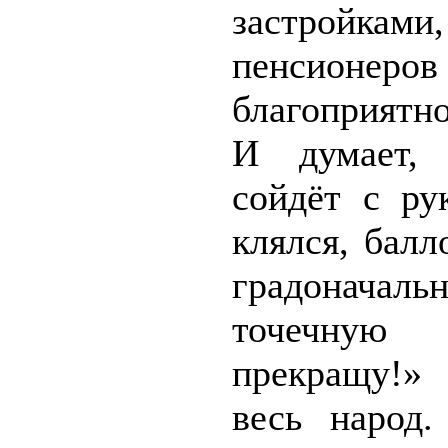
застройкам
пенсионеров
благоприятн
И думает,
сойдёт с ру
клялся, балл
градоначал
точечную з
прекращу!»
весь народ.