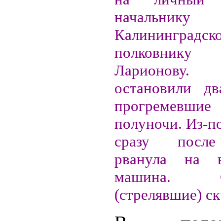
начальни
Калининградск
полковник
Ларионову
остановили дв
прогремевш
полуночи. Из-п
сразу после
рванула на 
машина. Ст
(стрелявшие) ск