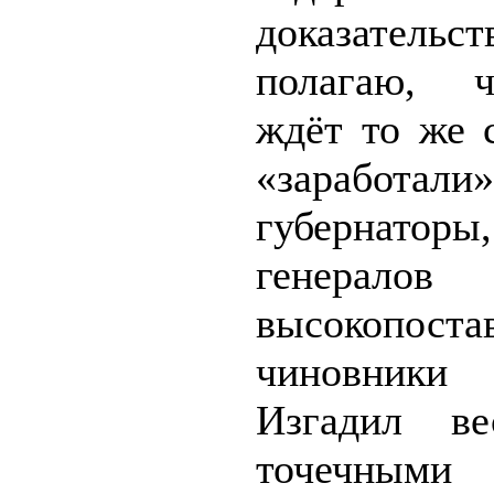
доказател
полагаю, 
ждёт то же 
«заработал
губернатор
генера
высокопоста
чиновники
Изгадил ве
точечными