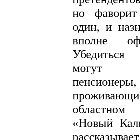
но фаворит
один, и наз
вполне офи
Убедиться
могут 
пенсионеры,
прожива
областном
«Новый Кал
рассказывает