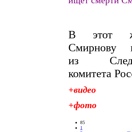
ищет смерти См
В этот 
Смирнову п
из Следст
комитета Рос
+видео
+фото
85
1