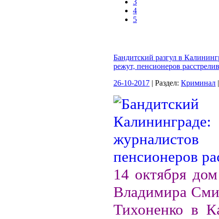
3
4
5
Бандитский разгул в Калининг
режут, пенсионеров расстрели
26-10-2017
| Раздел:
Криминал
14 октября дом
Владимира Смир
Тихоненко в К