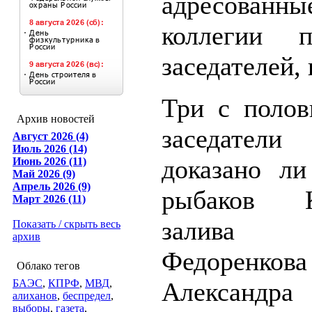
адресованн
коллегии п
заседателей, 
Три с полов
Архив новостей
заседатели
Август 2026 (4)
Июль 2026 (14)
доказано ли
Июнь 2026 (11)
Май 2026 (9)
Апрель 2026 (9)
рыбаков К
Март 2026 (11)
залива 
Показать / скрыть весь
архив
Федорен
Облако тегов
БАЭС
,
КПРФ
,
МВД
,
Александра
алиханов
,
беспредел
,
выборы
,
газета
,