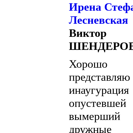
Виктор
ШЕНДЕРО
Хорошо
представл
инаугур
опустевшей
вымерший
дружны