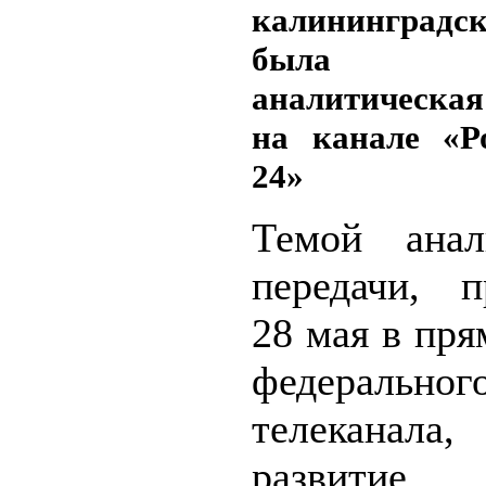
калинингра
была по
аналитическая
на канале «Ро
24»
Темой анал
передачи, 
28 мая в пр
федеральног
телеканал
развитие