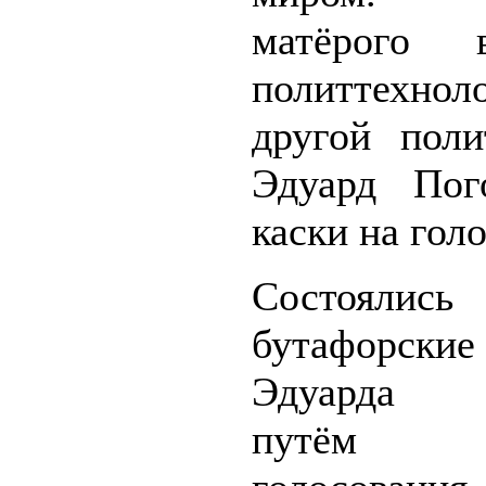
матёрого в
политтехнол
другой поли
Эдуард Пог
каски на голо
Состояли
бутафорски
Эдуарда в
путём т