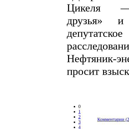
Цикеля 
друзья» и
депутатское
расследовани
Нефтяник-эн
просит взыска
0
1
2
Комментарии (2
3
4