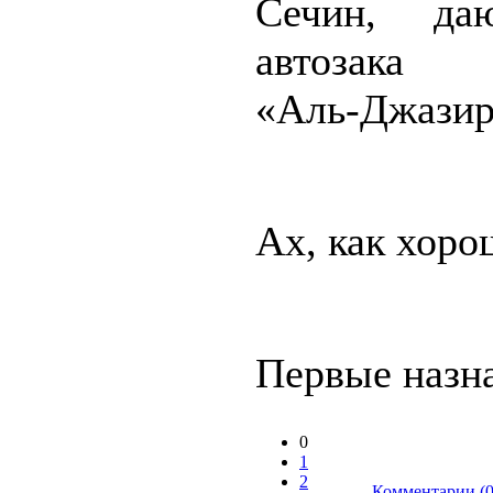
Сечин, да
автозака 
«Аль-Джази
Ах, как хоро
Первые назна
0
1
2
Комментарии (0