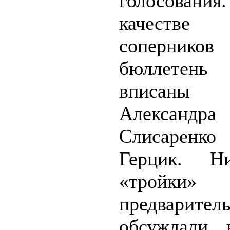
голосов
качест
соперн
бюллете
вписаны 
Александра
Слисаренко
Герцик. Н
«тройки»
предварит
обсуждали, 