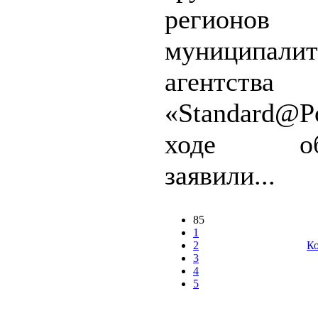
регио
муниципалит
агентства
«Standard@
ходе обс
заявили...
85
1
2
Ко
3
4
5