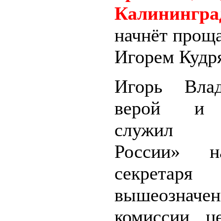
Калинингра
начнёт проща
Игорем Кудр
Игорь Влад
верой и 
служил 
России» н
секретаря
вышеозначен
комиссии ц