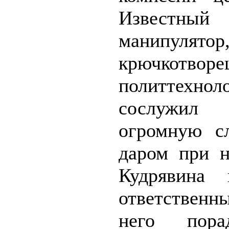
Известный
манипулятор
крючкот
политтехнол
сослужил
огромную с
даром при н
Кудрявина 
ответственн
него пора