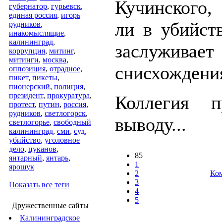
Кучинского
губернатор
,
гурьевск
,
единая россия
,
игорь
ли в убийст
рудников
,
инакомыслящие
,
калининград
,
заслужива
коррупция
,
митинг
,
митинги
,
москва
,
снисхождени
оппозиция
,
отрадное
,
пикет
,
пикеты
,
пионерский
,
полиция
,
президент
,
прокуратура
,
Коллегия 
протест
,
путин
,
россия
,
рудников
,
светлогорск
,
выводу...
светлогорье
,
свободный
калининград
,
сми
,
суд
,
убийство
,
уголовное
дело
,
цуканов
,
85
янтарный
,
янтарь
,
1
ярошук
2
Ком
3
Показать все теги
4
5
Дружественные сайты
Калининградское