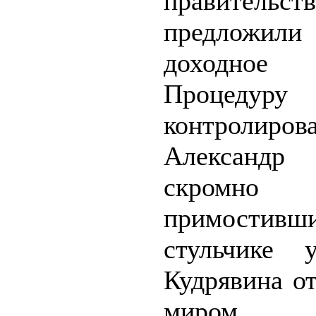
правитель
предложил
доходное
Процедуру 
контролир
Александр
скромно
примостив
стульчике 
Кудрявина о
миром.