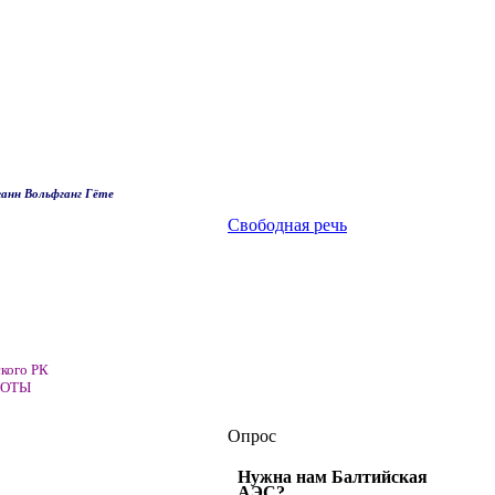
анн Вольфганг Гёте
Свободная речь
ского РК
РИОТЫ
Опрос
Нужна нам Балтийская
АЭС?