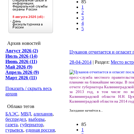
85
1
2
3
4
5
Архив новостей
Август 2026 (2)
Цуканов отчитается и огласит 
Июль 2026 (14)
Июнь 2026 (11)
28-04-2014
| Раздел:
Место встр
Май 2026 (9)
Апрель 2026 (9)
Март 2026 (11)
пресс-служба местного правительст
планами на ближайшие месяцы. В пов
отчете губернатора Калининградской 
Показать / скрыть весь
за 2013 год, в том числе по во
архив
Калининградской области Н.Н. Цу
Калининградской области на 2014 год
Облако тегов
Заседание начнётся в...
БАЭС
,
МВД
,
алиханов
,
беспредел
,
выборы
,
85
газета
,
губернатор
,
1
гурьевск
,
единая россия
,