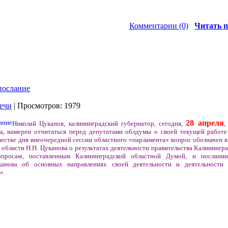
Комментарии (0)
Читать п
послание
ечи
| Просмотров: 1979
28 апреля
Николай Цуканов, калининградский губернатор, сегодня,
,
ва, намерен отчитаться перед депутатами облдумы о своей текущей работе
естке дня внеочередной сессии областного «парламента» вопрос обозначен в
области Н.Н. Цуканова о результатах деятельности правительства Калинингр
просам, поставленным Калининградской областной Думой, и послании
канова об основных направлениях своей деятельности и деятельности п
».