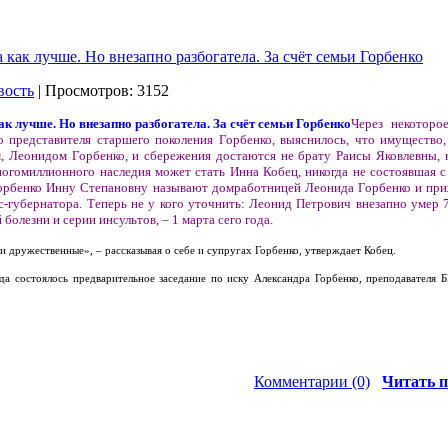
как лучше. Но внезапно разбогатела. За счёт семьи Горбенко
вость
| Просмотров: 3152
Через некоторо
о представителя старшего поколения Горбенко, выяснилось, что имущество,
 Леонидом Горбенко, и сбережения достаются не брату Раисы Яковлевны, 
ногомиллионного наследия может стать Инна Кобец, никогда не состоявшая с
орбенко Инну Степановну называют домработницей Леонида Горбенко и при
с-губернатора. Теперь не у кого уточнить: Леонид Петрович внезапно умер 
 болезни и серии инсультов, – 1 марта сего года.
 дружественные», – рассказывая о себе и супругах Горбенко, утверждает Кобец.
а состоялось предварительное заседание по иску Александра Горбенко, преподавателя Б
Комментарии (0)
Читать п