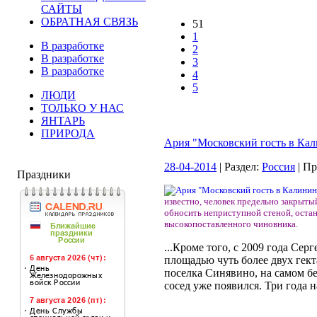
САЙТЫ
ОБРАТНАЯ СВЯЗЬ
51
1
В разработке
2
В разработке
3
В разработке
4
5
ЛЮДИ
ТОЛЬКО У НАС
ЯНТАРЬ
ПРИРОДА
Ария "Московский гость в Ка
28-04-2014
| Раздел:
Россия
| П
Праздники
известно, человек предельно закрыты
обносить неприступной стеной, оста
высокопоставленного чиновника.
...Кроме того, с 2009 года Се
площадью чуть более двух гект
поселка Синявино, на самом б
сосед уже появился. Три года на