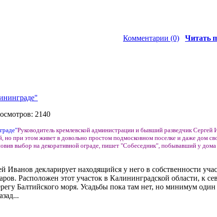
Комментарии (0)
Читать п
лининграде"
росмотров: 2140
Руководитель кремлевской администрации и бывший разведчик Сергей И
й, но при этом живет в довольно простом подмосковном поселке и даже дом сво
новив выбор на декоративной ограде, пишет "Собеседник", побывавший у дома
ргей Иванов декларирует находящийся у него в собственности уча
аров. Расположен этот участок в Калининградской области, к се
ерегу Балтийского моря. Усадьбы пока там нет, но минимум один
зад...