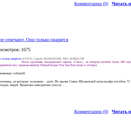
Комментарии (0)
Читать п
не отвечают. Они только пиарятся
росмотров: 1675
ФОТО:
Сергей МАМОНТОВ, РИА НОВОСТИ
После крушения пассажирского парома «Севол», на котором погибли более 300 пасс
равительство, премьер-министр Южной Кореи Чон Хон Вон подал в отставку.
знаковых событий.
человека, из которых половина – дети. Во время Саяно-Шушенской катастрофы погибло 75 
одых людей. Крымское наводнение унесло...
Комментарии (0)
Читать п