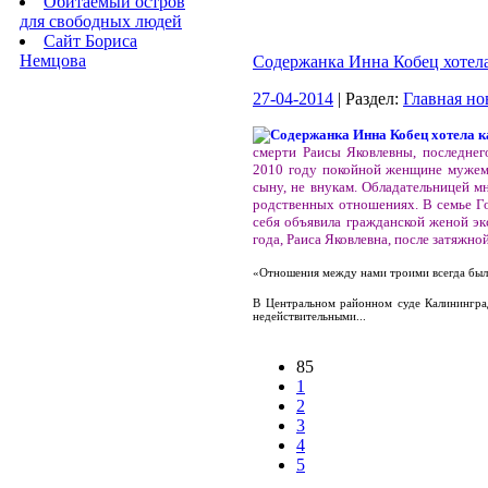
Обитаемый остров
для свободных людей
Сайт Бориса
Немцова
Содержанка Инна Кобец хотела 
27-04-2014
| Раздел:
Главная но
смерти Раисы Яковлевны, последнег
2010 году покойной женщине мужем,
сыну, не внукам. Обладательницей м
родственных отношениях. В семье Г
себя объявила гражданской женой эк
года, Раиса Яковлевна, после затяжной
«Отношения между нами троими всегда были
В Центральном районном суде Калининград
недействительными...
85
1
2
3
4
5