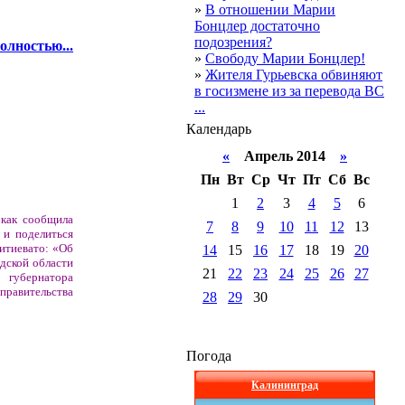
»
В отношении Марии
Бонцлер достаточно
подозрения?
олностью...
»
Свободу Марии Бонцлер!
»
Жителя Гурьевска обвиняют
в госизмене из за перевода ВС
...
Календарь
«
Апрель 2014
»
Пн
Вт
Ср
Чт
Пт
Сб
Вс
1
2
3
4
5
6
 как сообщила
7
8
9
10
11
12
13
 и поделиться
итиевато: «Об
14
15
16
17
18
19
20
адской области
21
22
23
24
25
26
27
 губернатора
равительства
28
29
30
Погода
Калининград