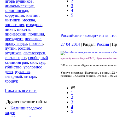
2
игорь рудников
,
3
инакомыслящие
,
4
калининград
,
5
коррупция
,
митинг
,
митинги
,
москва
,
оппозиция
,
отрадное
,
пикет
,
пикеты
,
пионерский
,
полиция
,
Российские «вожди» ни за что 
президент
,
произвол
,
прокуратура
,
протест
,
27-04-2014
| Раздел:
Россия
| П
путин
,
россия
,
рудников
,
светлогорск
,
светлогорье
,
свободный
критикой, как сообщили СМИ, обрушившейся на п
калининград
,
сми
,
суд
,
В России после «Курска» произошло много 
убийство
,
уголовное
дело
,
цуканов
,
Утонул теплоход «Булгария», а с ним 122 
янтарный
,
янтарь
,
пермской «Хромой лошади» сгорели 156 мол
ярошук
85
Показать все теги
1
2
Дружественные сайты
3
4
Калининградское
5
видео