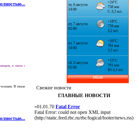
олностью...
ажиров, в связи с
человек. В пекле
Свежие новости
ГЛАВНЫЕ НОВОСТИ
»01.01.70
Fatal Error
Fatal Error: could not open XML input
(http://static.feed.rbc.ru/rbc/logical/footer/news.rss)
олностью...