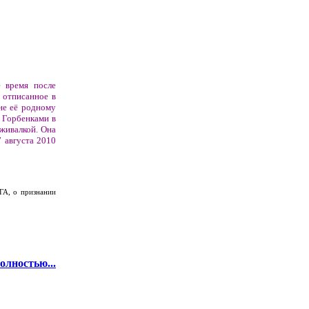
е время после
 отписанное в
не её родному
 Горбенками в
живалкой. Она
7 августа 2010
ГА, о признании
олностью...