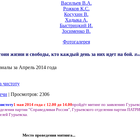
Васильев В.А.
Рожков К.С.
Косухин В.
Хадыка А.
Быстрицкий И.
Зосименко В.
Фотогалерея
оин жизни и свободы, кто каждый день за них идет на бой.
Иог
иалы за Апрель 2014 года
а чистоту
ечи
| Просмотров: 2306
1 мая 2014 года с 12.00 до 14.00
пройдёт митинг по заявлению Гурьев
деления партии “Справедливая Россия”, Гурьевского отделения партии ПАТ
лей Гурьевска.
Место проведения митинга...