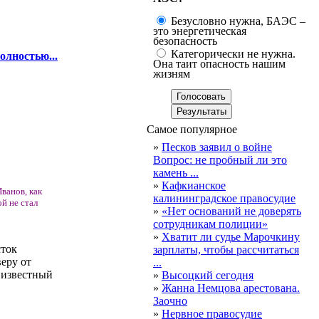
Безусловно нужна, БАЭС –
это энергетическая
безопасность
Категорически не нужна.
олностью...
Она таит опасность нашим
жизням
Самое популярное
»
Песков заявил о войне
Вопрос: не пробный ли это
камень ...
»
Кафкианское
ванов, как
калининградское правосудие
й не стал
»
«Нет оснований не доверять
сотрудникам полиции»
»
Хватит ли судье Марочкину
сток
зарплаты, чтобы рассчитаться
веру от
...
 известный
»
Высоцкий сегодня
»
Жанна Немцова арестована.
Заочно
»
Нервное правосудие