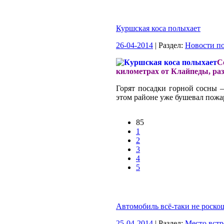
Куршская коса полыхает
26-04-2014
| Раздел:
Новости по
С
километрах от Клайпеды, раз
Горят посадки горной сосны 
этом районе уже бушевал пожар 
85
1
2
3
4
5
Автомобиль всё-таки не роско
25-04-2014
| Раздел:
Место встр