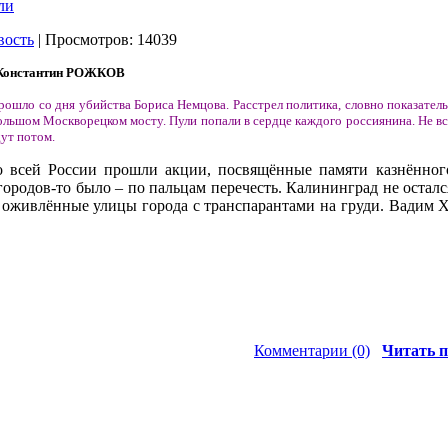
ли
вость
| Просмотров: 14039
Константин РОЖКОВ
прошло со дня убийства Бориса Немцова. Расстрел политика, словно показатель
ольшом Москворецком мосту. Пули попали в сердце каждого россиянина. Не вс
дут
потом
.
по всей России прошли акции, посвящённые памяти казнённог
ородов-то было – по пальцам перечесть. Калининград не остался
 оживлённые улицы города с транспарантами на груди. Вадим 
Комментарии (0)
Читать п