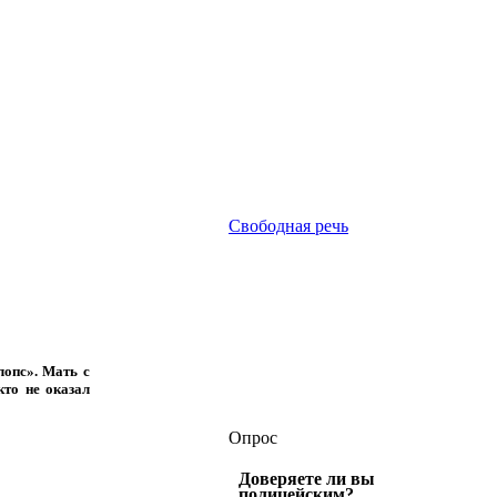
Свободная речь
опс». Мать с
кто не оказал
Опрос
Доверяете ли вы
полицейским?