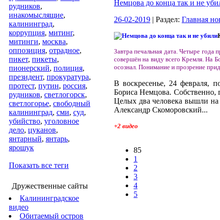
Немцова до конца так и не уби
рудников
,
инакомыслящие
,
26-02-2019
| Раздел:
Главная но
калининград
,
коррупция
,
митинг
,
митинги
,
москва
,
оппозиция
,
отрадное
,
Завтра печальная дата. Четыре года 
пикет
,
пикеты
,
совершён на виду всего Кремля. На Б
осознал. Понимание и прозрение
при
пионерский
,
полиция
,
президент
,
прокуратура
,
В воскресенье, 24 февраля, 
протест
,
путин
,
россия
,
Бориса Немцова. Собственно, г
рудников
,
светлогорск
,
Целых два человека вышли на
светлогорье
,
свободный
Александр Скоморовский...
калининград
,
сми
,
суд
,
убийство
,
уголовное
+2 видео
дело
,
цуканов
,
янтарный
,
янтарь
,
ярошук
85
1
Показать все теги
2
3
4
Дружественные сайты
5
Калининградское
видео
Обитаемый остров