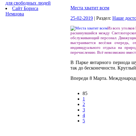
для свободных людей
Места хватит всем
Сайт Бориса
Немцова
25-02-2019
| Раздел:
Наше дост
Из всех уголков
раскинувшийся между Светлогорском
обслуживающий персонал. Движущиеся
выстраивается весёлая очередь,
индивидуального отдыха на природ
перечислению. Всё невозможно вмест
В Парке янтарного периода ш
так до бесконечности. Круглый
Впереди 8 Марта. Международн
85
1
2
3
4
5