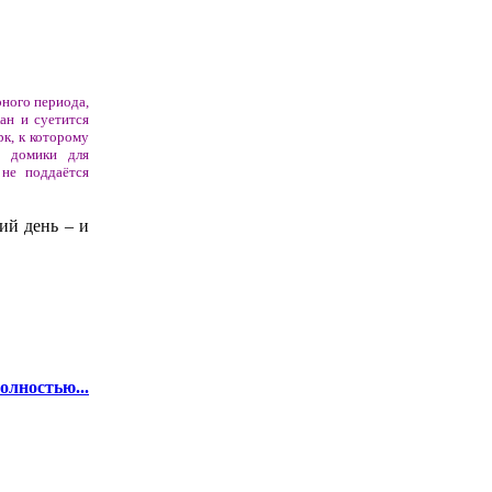
рного периода,
ан и суетится
к, к которому
, домики для
 не поддаётся
ий день – и
олностью...