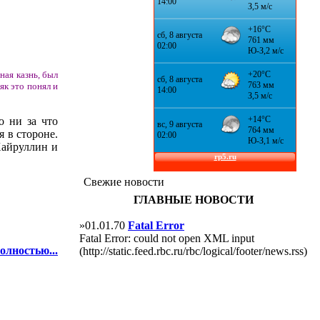
ная казнь, был
як это понял и
о ни за что
 в стороне.
Хайруллин и
Свежие новости
ГЛАВНЫЕ НОВОСТИ
»01.01.70
Fatal Error
Fatal Error: could not open XML input
олностью...
(http://static.feed.rbc.ru/rbc/logical/footer/news.rss)