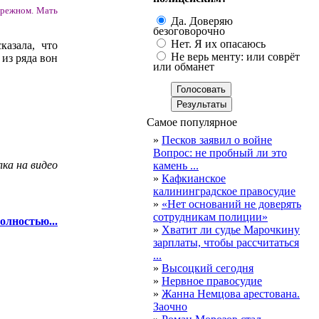
брежном. Мать
Да. Доверяю
безоговорочно
Нет. Я их опасаюсь
казала, что
Не верь менту: или соврёт
 из ряда вон
или обманет
Самое популярное
»
Песков заявил о войне
Вопрос: не пробный ли это
лка на видео
камень ...
»
Кафкианское
калининградское правосудие
»
«Нет оснований не доверять
сотрудникам полиции»
олностью...
»
Хватит ли судье Марочкину
зарплаты, чтобы рассчитаться
...
»
Высоцкий сегодня
»
Нервное правосудие
»
Жанна Немцова арестована.
Заочно