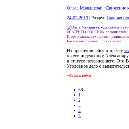
Ольга Малышева: «Движение к 
24-02-2019
| Раздел:
Главная но
«ПАТРИТЫ РОССИИ» организовали мит
Игоря Рудникова» признан узником со
Боятся как опасного преступника.
Из просочившейся в прессу
ин
по его подельнику Александру
в статусе потерпевшего. Это 
Уголовное дело о вымогательст
+фото и видео
68
1
2
3
4
5