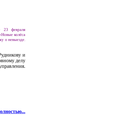
е 23 февраля
«Новые колёса
ку о невыезде.
Рудникову и
овному делу
управления.
олностью...