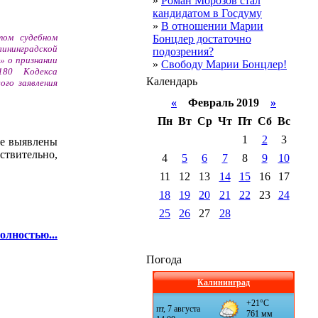
»
Роман Морозов стал
кандидатом в Госдуму
»
В отношении Марии
том судебном
Бонцлер достаточно
лининградской
подозрения?
» о признании
»
Свободу Марии Бонцлер!
180 Кодекса
Календарь
ого заявления
«
Февраль 2019
»
Пн
Вт
Ср
Чт
Пт
Сб
Вс
1
2
3
не выявлены
ствительно,
4
5
6
7
8
9
10
11
12
13
14
15
16
17
18
19
20
21
22
23
24
25
26
27
28
олностью...
Погода
Калининград