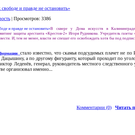
свободе и правде не остановить»
вость
| Просмотров: 3386
В сквере у Дома искусств в Калининград
инг защиты арестанта «Крестов-2» Игоря Рудникова. Учредитель газеты 
вести. И, тем не менее, власти не спешат его освобождать хотя бы под подпис
стало известно, что скамья подсудимых плачет не по 
формации
 Дацышину, а по другому фигуранту, который проходит по угол
Виктор Леденёв, генерал, руководитель местного следственного 
ве организовал именно...
Комментарии (0)
Читать п