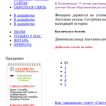
САЙТЫ
В Калининграде 15-летняя школьниц
ОБРАТНАЯ СВЯЗЬ
девочки Оксана Мартиновская рассказ
Женщина держится на успоко
В разработке
Ангелина уехала. Сестрёнка к
В разработке
выходящей истории.
В разработке
Как началась болезнь
ЛЮДИ
ТОЛЬКО У НАС
Девятиклассница Ангелина шест
ЯНТАРЬ
ПРИРОДА
Добавлена ссылка на видео.
Праздники
85
1
2
3
4
5
Как «закрывали» газету «Свет