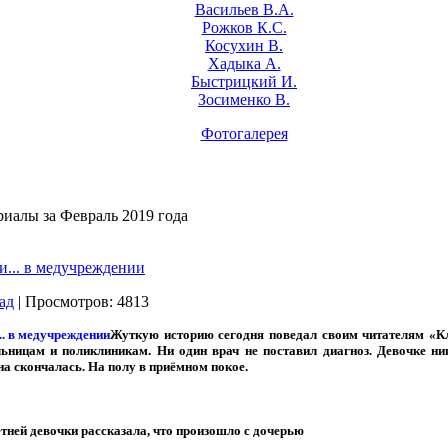
Васильев В.А.
Рожков К.С.
Косухин В.
Хадыка А.
Быстрицкий И.
Зосименко В.
Фотогалерея
иалы за Февраль 2019 года
и... в медучреждении
ад
| Просмотров: 4813
Жуткую историю сегодня поведал своим читателям «Кл
ницам и поликлиникам. Ни один врач не поставил диагноз. Девочке ни
 скончалась. На полу в приёмном покое.
тней девочки рассказала, что произошло с дочерью