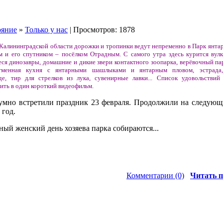
ояние
»
Только у нас
| Просмотров: 1878
 Калининградской области дорожки и тропинки ведут непременно в Парк янта
 и его спутником – посёлком Отрадным. С самого утра здесь курится вулк
 динозавры, домашние и дикие звери контактного зоопарка, верёвочный пар
 отменная кухня с янтарными шашлыками и янтарным пловом, эстрада
е, тир для стрелков из лука, сувенирные лавки... Список удовольствий
ить в один короткий видеофильм.
умно встретили праздник 23 февраля. Продолжили на следующ
 год.
ый женский день хозяева парка собираются...
Комментарии (0)
Читать п