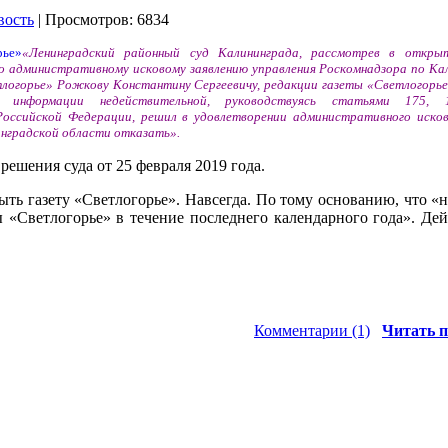
вость
| Просмотров: 6834
«Ленинградский районный суд Калининграда, рассмотрев в откры
о административному исковому заявлению управления Роскомнадзора по Ка
логорье» Рожкову Константину Сергеевичу, редакции газеты «Светлогорье
й информации недействительной, руководствуясь статьями 175, 
оссийской Федерации, решил в удовлетворении административного исков
инградской области отказать».
решения суда от 25 февраля 2019 года.
рыть газету «Светлогорье». Навсегда. По тому основанию, что «
ы «Светлогорье» в течение последнего календарного года». Дей
Комментарии (1)
Читать п