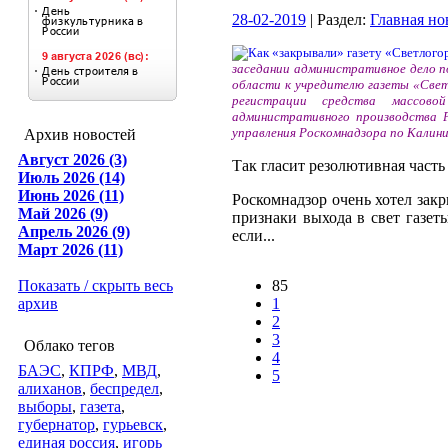
28-02-2019
| Раздел:
Главная но
заседании административное дело п
области к учредителю газеты «Свет
регистрации средства массово
административного производства Р
управления Роскомнадзора по Калин
Архив новостей
Август 2026 (3)
Так гласит резолютивная часть 
Июль 2026 (14)
Июнь 2026 (11)
Роскомнадзор очень хотел зак
Май 2026 (9)
признаки выхода в свет газет
Апрель 2026 (9)
если...
Март 2026 (11)
Показать / скрыть весь
85
архив
1
2
3
Облако тегов
4
БАЭС
,
КПРФ
,
МВД
,
5
алиханов
,
беспредел
,
выборы
,
газета
,
губернатор
,
гурьевск
,
единая россия
,
игорь