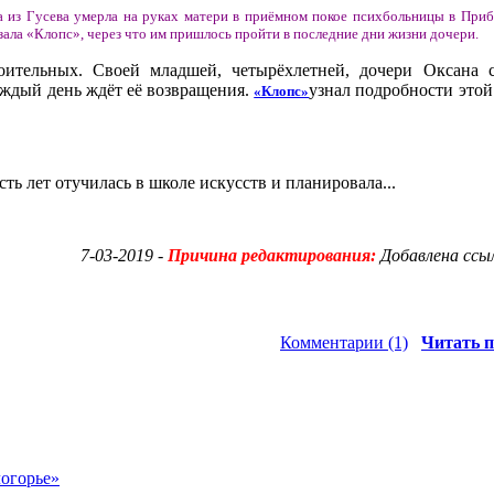
а из Гусева умерла на руках матери в приёмном покое психбольницы в При
ала «Клопс», через что им пришлось пройти в последние дни жизни дочери.
ительных. Своей младшей, четырёхлетней, дочери Оксана с
аждый день ждёт её возвращения.
узнал подробности этой
«Клопс»
ь лет отучилась в школе искусств и планировала...
7-03-2019 -
Причина редактирования:
Добавлена ссы
Комментарии (1)
Читать п
логорье»