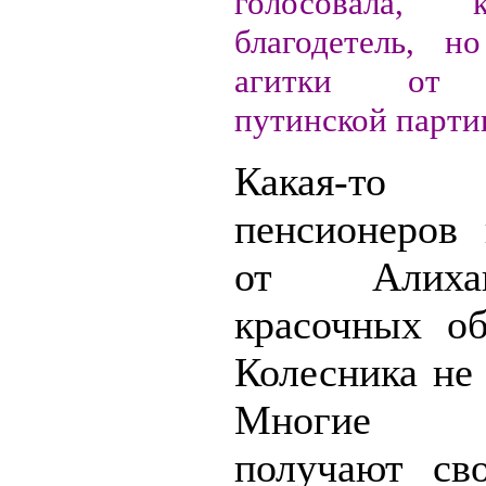
голосовала, 
благодетель, н
агитки от к
путинской парти
Какая-т
пенсионеров 
от Алих
красочных о
Колесника не
Многие 
получают св