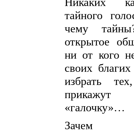
Никаких к
тайного голо
чему тайн
открытое об
ни от кого н
своих благих
избрать тех
прикажут п
«галочку»…
Зачем Ба