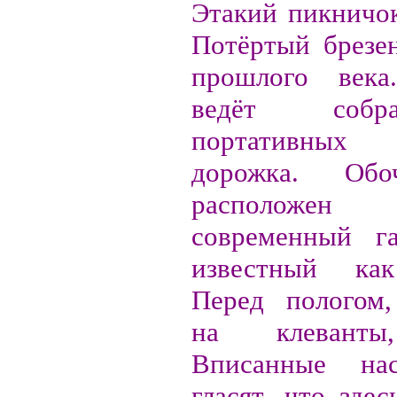
Этакий пикничок
Потёртый брезен
прошлого век
ведёт собр
портативных
дорожка. Обо
расположе
современный га
известный как
Перед пологом,
на клеванты
Вписанные на
гласят, что зде