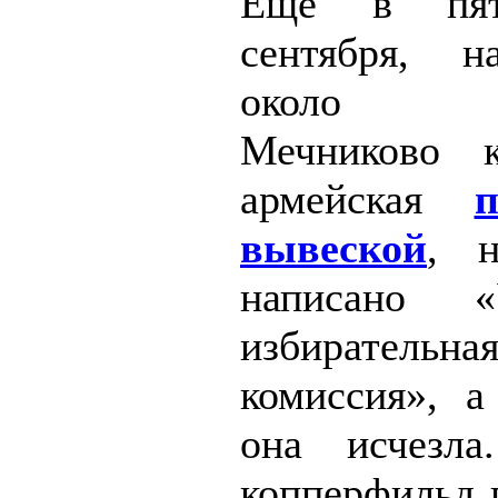
Ещё в пят
сентября, н
около п
Мечниково к
армейская
вывеской
, н
написано «У
избирательна
комиссия», а
она исчезла
копперфильд 