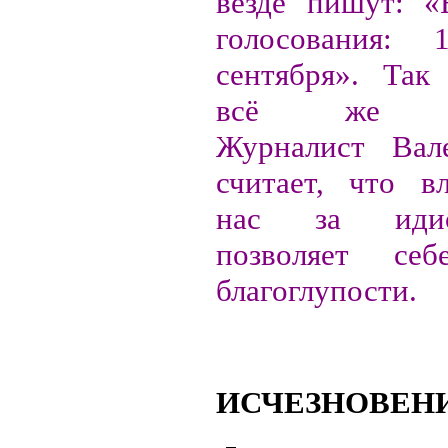
везде пишут: «
голосования:
сентября». Так
всё же тр
Журналист Вал
считает, что в
нас за идио
позволяет се
благоглупости.
ИСЧЕЗНОВЕН