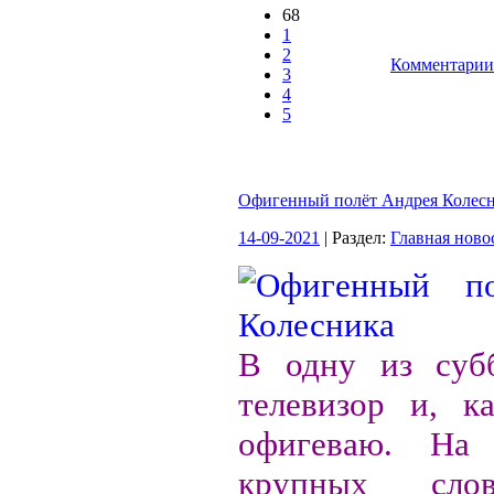
68
1
2
Комментарии 
3
4
5
Офигенный полёт Андрея Колес
14-09-2021
| Раздел:
Главная ново
В одну из суб
телевизор и, ка
офигеваю. На
крупных сло