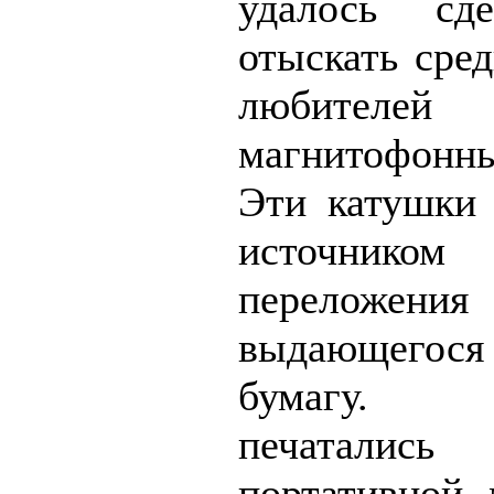
удалось сд
отыскать сре
любителе
магнитофонны
Эти катушки
источни
переложен
выдающегося
бумагу.
печатал
портативной