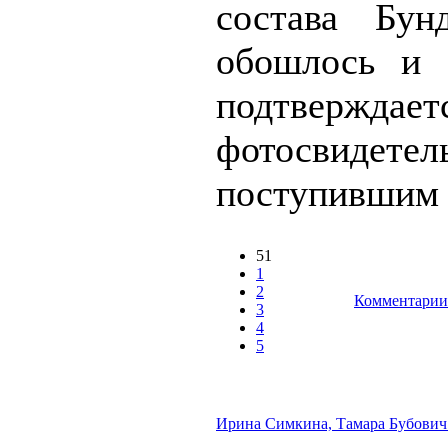
состава Бун
обошлось и 
подтверждает
фотосвидетел
поступившим в
51
1
2
Комментарии 
3
4
5
Ирина Симкина, Тамара Бубови