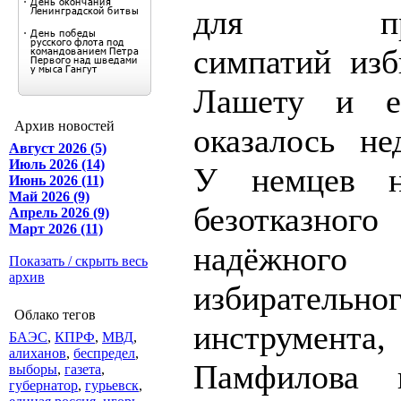
для прив
симпатий изб
Лашету и е
Архив новостей
оказалось не
Август 2026 (5)
Июль 2026 (14)
У немцев н
Июнь 2026 (11)
Май 2026 (9)
безотка
Апрель 2026 (9)
Март 2026 (11)
надёжного
Показать / скрыть весь
архив
избирательно
Облако тегов
инструмента
БАЭС
,
КПРФ
,
МВД
,
алиханов
,
беспредел
,
Памфилова 
выборы
,
газета
,
губернатор
,
гурьевск
,