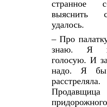
странное со
выяснить 
удалось.
– Про палатк
знаю. Я 
голосую. И з
надо. Я бы
расстре
Продавщица
придорожног