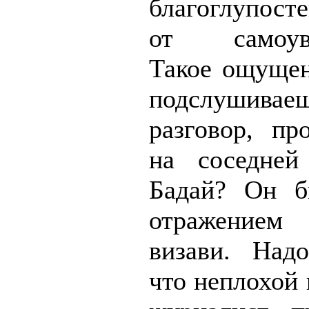
благоглупос
от самоуве
Такое ощущен
подслушивае
разговор, пр
на соседней
Бадай? Он б
отражение
визави. Надо
что неплохой