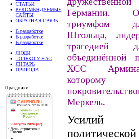
дружестве
СТАТЬИ
РЕКОМЕНДУЕМЫЕ
Германии. 
САЙТЫ
ОБРАТНАЯ СВЯЗЬ
триумфом д
В разработке
Штольца, лид
В разработке
В разработке
трагедией 
ЛЮДИ
объединённой 
ТОЛЬКО У НАС
ЯНТАРЬ
ХСС Армина
ПРИРОДА
которому 
Праздники
покровительств
Меркель.
Усилий у
политическ