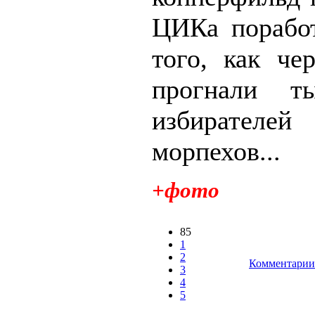
ЦИКа порабо
того, как че
прогнали т
избирателей
морпехов...
+фото
85
1
2
Комментарии 
3
4
5