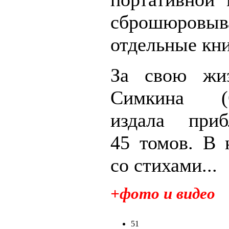
сброшюровы
отдельные кни
За свою жи
Симкина (О
издала приб
45 томов. В 
со стихами...
+фото и видео
51