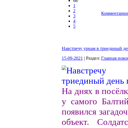
68
1
2
Комментарии 
3
4
5
Навстречу урнам в триединый де
15-09-2021
| Раздел:
Главная ново
На днях в посёл
у самого Балтий
появился загадо
объект. Солдатс