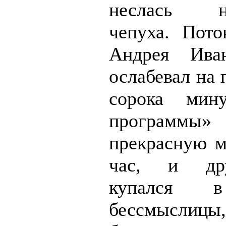
неслась не
чепуха. Пото
Андрея Ива
ослабевал на
сорока мину
программ
прекрасную м
час, и др
купался 
бессмыслицы,