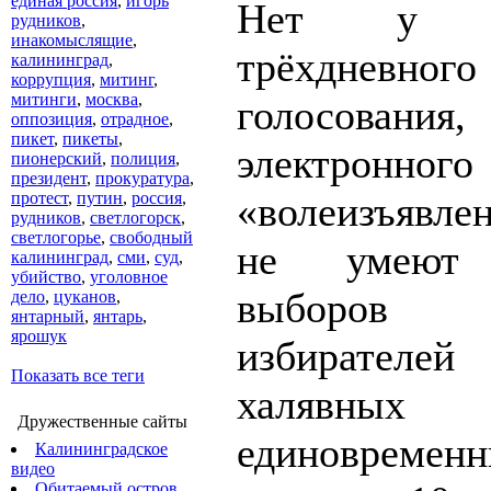
единая россия
,
игорь
Нет у 
рудников
,
инакомыслящие
,
трёхдневного
калининград
,
коррупция
,
митинг
,
митинги
,
москва
,
голосования,
оппозиция
,
отрадное
,
пикет
,
пикеты
,
электронного
пионерский
,
полиция
,
президент
,
прокуратура
,
протест
,
путин
,
россия
,
«волеизъявл
рудников
,
светлогорск
,
светлогорье
,
свободный
не умеют 
калининград
,
сми
,
суд
,
убийство
,
уголовное
выборов п
дело
,
цуканов
,
янтарный
,
янтарь
,
ярошук
избирателей
Показать все теги
халявных
Дружественные сайты
единовремен
Калининградское
видео
Обитаемый остров