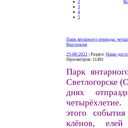
2
Ко
3
4
5
Парк янтарного периода: четыр
Высоцким
25-08-2022
| Раздел:
Наше дост
Просмотров: 11491
Парк янтарног
Светлогорске (
днях отпразд
четырёхлети
этого события
клёнов, еле