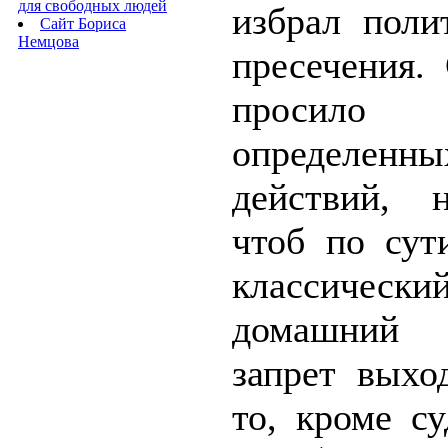
для свободных людей
избрал поли
Сайт Бориса
Немцова
пресечения.
просило
определенны
действий, 
чтоб по сут
классически
домашний
запрет выхо
то, кроме су