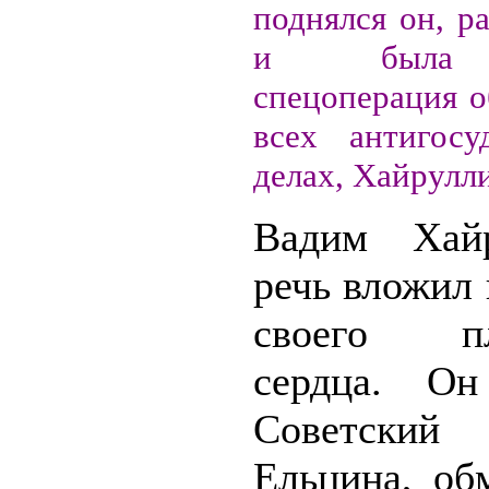
поднялся он, р
и была 
спецоперация о
всех антигосу
делах, Хайрулл
Вадим Хай
речь вложил 
своего пл
сердца. Он
Советски
Ельцина, об