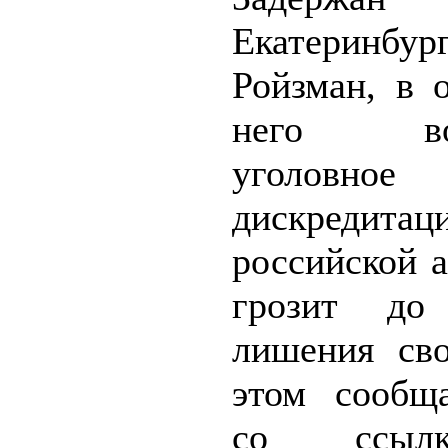
Екатеринбур
Ройзман, в 
него воз
уголовное
дискредитац
российской 
грозит до
лишения св
этом сообщ
со ссыл