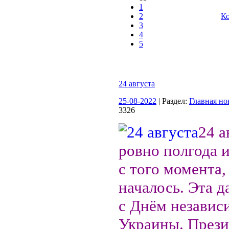
1
2
Ко
3
4
5
24 августа
25-08-2022
| Раздел:
Главная но
3326
24 а
ровно полгода 
с того момента,
началось. Эта д
с Днём независ
Украины. Прези