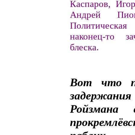
Каспаров, Игор
Андрей Пион
Политическ
наконец-то з
блеска.
Вот что п
задержания
Ройзмана 
прокремлёвс