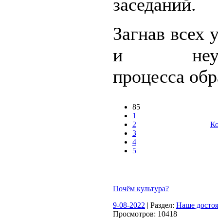
заседаний.
Загнав всех 
и неуча
процесса обр
85
1
2
Ко
3
4
5
Почём культура?
9-08-2022
| Раздел:
Наше досто
Просмотров: 10418