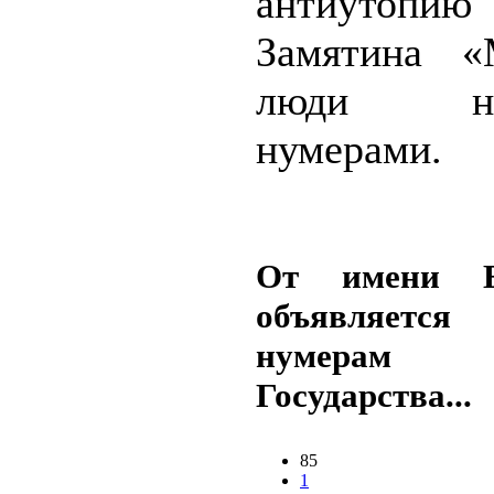
антиутопию
Замятина «
люди наз
нумерами.
От имени Бл
объявляет
нумерам 
Государства...
85
1