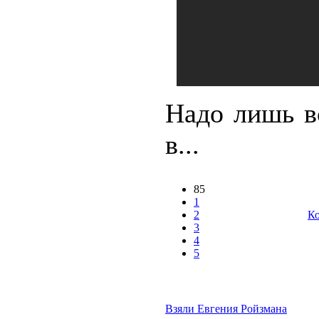
Надо лишь в
в...
85
1
2
Ко
3
4
5
Взяли Евгения Ройзмана