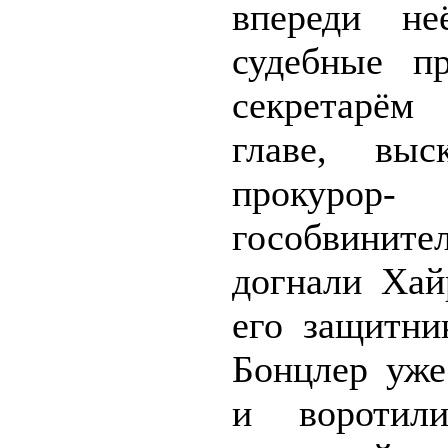
впереди не
судебные п
секретарём
главе, выс
прокурор-
гособвинит
догнали Хай
его защитн
Бонцлер уже
и воротил