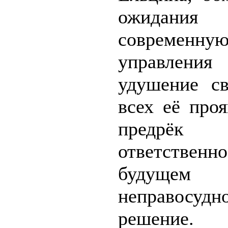
ожидания 
современну
управления
удушение с
всех её про
предрёк
ответстве
будущ
неправосудн
решение