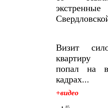
экстренны
Свердловской
Визит сил
квартиру 
попал на в
кадрах...
+видео
85