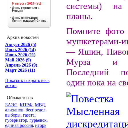
системы) на
планы.
Помните фото 
Архив новостей
мушкетерами-и
Август 2026 (5)
— Яшин, Пивов
Июль 2026 (14)
Июнь 2026 (11)
Мурза и Р
Май 2026 (9)
Апрель 2026 (9)
Последний п
Март 2026 (11)
один пока на св
Показать / скрыть весь
архив
Облако тегов
БАЭС
,
КПРФ
,
МВД
,
алиханов
,
беспредел
,
выборы
,
газета
,
губернатор
,
гурьевск
,
единая россия
,
игорь