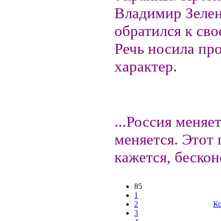
Владимир Зеле
обратился к сво
Речь носила п
характер.
...Россия меняе
меняется. Этот 
кажется, бескон
85
1
2
Ко
3