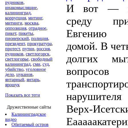
рудников
,
И вот — к
инакомыслящие
,
калининград
,
среду п
коррупция
,
митинг
,
митинги
,
москва
,
оппозиция
,
отрадное
,
Евгению Р
пикет
,
пикеты
,
пионерский
,
полиция
,
домой. В чет
президент
,
прокуратура
,
протест
,
путин
,
россия
,
рудников
,
светлогорск
,
долгих мы
светлогорье
,
свободный
калининград
,
сми
,
суд
,
вопро
убийство
,
уголовное
дело
,
цуканов
,
янтарный
,
янтарь
,
транспортир
ярошук
нарушителя
Показать все теги
Верх-Исет
Дружественные сайты
Калининградское
Еааааакатери
видео
Обитаемый остров