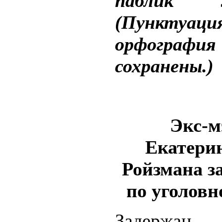
паблик Ле
(Пункту
орфография
сохранены.)
Экс-м
Екатери
Ройзмана з
по уголовн
Задержан 