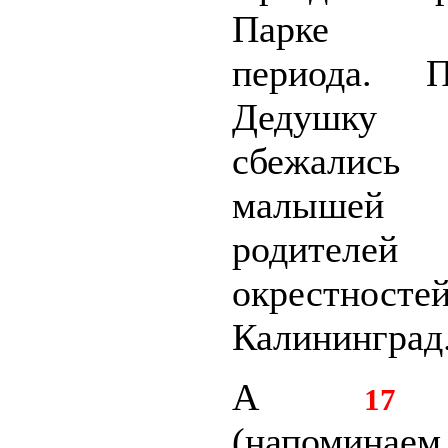
Парке ян
периода. П
Дедушку
сбежалис
малыше
родителей
окрестносте
Калининград
А
17 
(напоминаем,