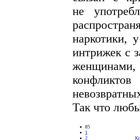
не употреб
распростран
наркотики, 
интрижек с 
женщинами,
конфлик
невозвратны
Так что любы
85
1
2
Ко