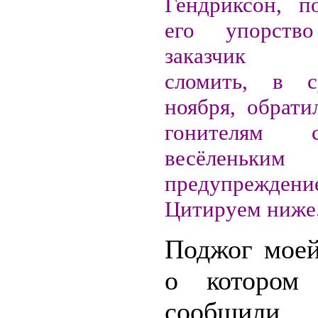
Гендриксон, п
его упорств
заказчик п
сломить, в с
ноября, обрати
гонителям 
весёленьким
предупреждени
Цитируем ниже
Поджог мое
о котором
сообщи