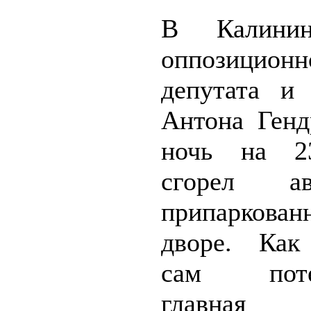
В Калинин
оппозицион
депутата и 
Антона Генд
ночь на 2
сгорел авт
припарков
дворе. Как
сам потер
главная