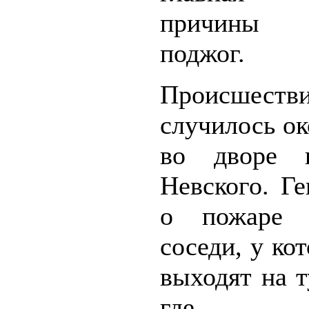
причин
поджог.
Происшеств
случилось ок
во дворе 
Невского. Г
о пожаре 
соседи, у ко
выходят на т
где 