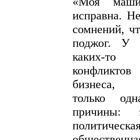
«Моя маши
исправна. Н
сомнений, ч
поджог. У 
каких-то 
конфлик
бизнеса, 
только одн
причины: 
политич
общественна