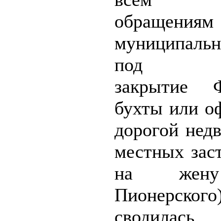
обращениям
муниципаль
под зас
закрытие Ф
бухты или о
дорогой нед
местных зас
на жен
Пионерского)
сводил