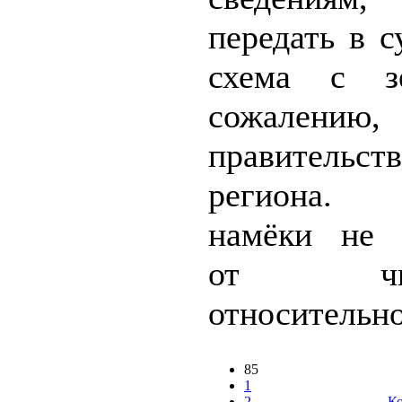
передать в с
схема с з
сожалению, 
правительст
региона. 
намёки не 
от чино
относительно 
85
1
2
Ко