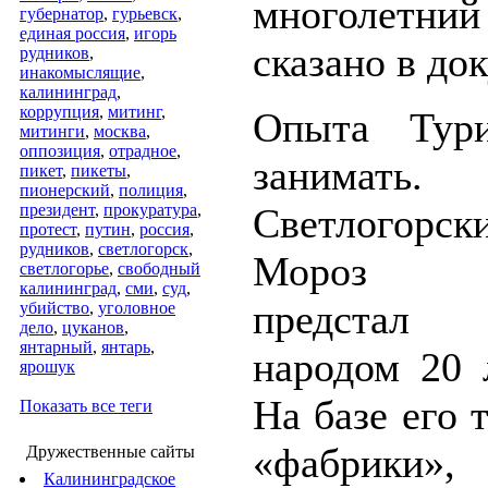
многолетний
губернатор
,
гурьевск
,
единая россия
,
игорь
сказано в до
рудников
,
инакомыслящие
,
калининград
,
коррупция
,
митинг
,
Опыта Тур
митинги
,
москва
,
оппозиция
,
отрадное
,
занимать.
пикет
,
пикеты
,
пионерский
,
полиция
,
президент
,
прокуратура
,
Светлогор
протест
,
путин
,
россия
,
рудников
,
светлогорск
,
Мороз в
светлогорье
,
свободный
калининград
,
сми
,
суд
,
предста
убийство
,
уголовное
дело
,
цуканов
,
янтарный
,
янтарь
,
народом 20 
ярошук
На базе его 
Показать все теги
«фабри
Дружественные сайты
Калининградское