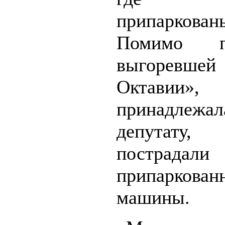
припаркова
Помимо по
выгоревшей
Октавии»,
принадлеж
депутату,
пострадал
припаркован
машины.