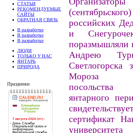
Организат
СТАТЬИ
РЕКОМЕНДУЕМЫЕ
(сентябрьско
САЙТЫ
ОБРАТНАЯ СВЯЗЬ
российских Де
В разработке
и Снегуроче
В разработке
В разработке
поразмышляли 
ЛЮДИ
Андрею Тур
ТОЛЬКО У НАС
ЯНТАРЬ
Светлогорска 
ПРИРОДА
Мороза ян
Праздники
посольств
янтарного пер
свидетельству
сертификат На
университе