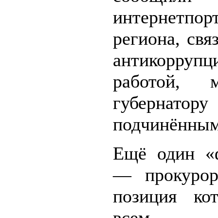
интернетпор
региона, свя
антикоррупц
работой, 
губернато
подчинённым
Ещё один «
— прокурор
позиция ко
всем 