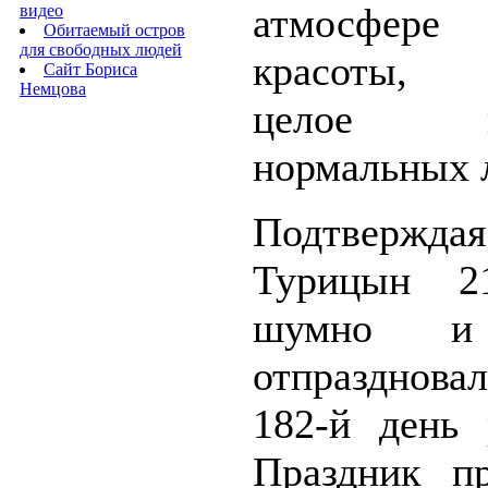
атмосфере
видео
Обитаемый остров
для свободных людей
красоты, 
Сайт Бориса
Немцова
целое по
нормальных 
Подтвержда
Турицын 2
шумно и
отпразднов
182-й день 
Праздник п