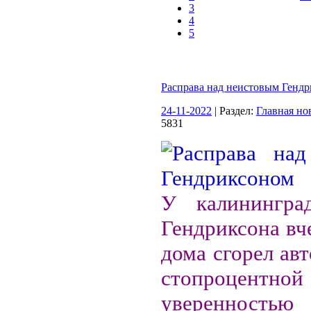
3
4
5
Расправа над неистовым Генд
24-11-2022
| Раздел:
Главная но
5831
У калинингра
Гендриксона вч
дома сгорел ав
стопроцентной
уверенност