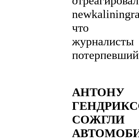
отреагиров
newkaliningr
что со
журналист
потерпевший
АНТОНУ
ГЕНДРИК
СОЖГЛИ
АВТОМОБИЛ