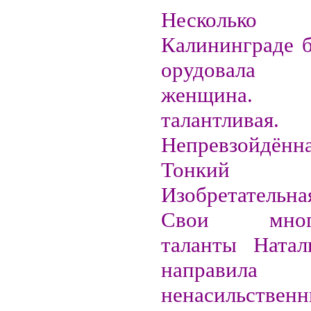
Нескольк
Калининграде б
орудовала
женщина. П
талантливая.
Непревзойдённа
Тонкий пс
Изобретательн
Свои много
таланты Натал
направ
ненасильстве