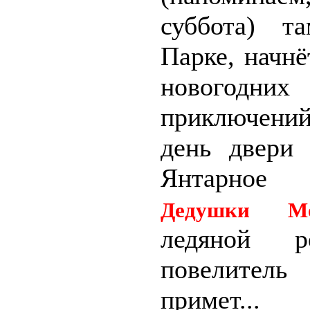
суббота) т
Парке, начнё
новогодних
приключени
день двери 
Янтарно
Дедушки Мо
ледяной ре
повелите
примет...