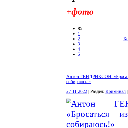
+фото
85
1
2
Ко
3
4
5
Антон ГЕНДРИКСОН: «Бросать
собираюсь!»
27-11-2022
| Раздел:
Криминал
|