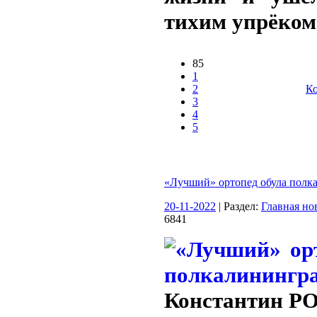
тихим упрёком
85
1
2
Ко
3
4
5
«Лучший» ортопед обула полк
20-11-2022
| Раздел:
Главная но
6841
Константин 