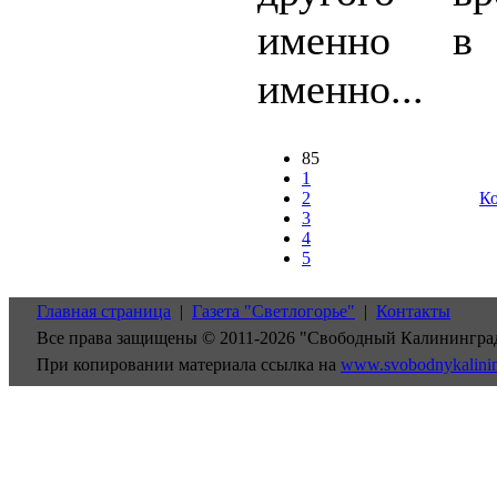
именно в 
именно...
85
1
2
Ко
3
4
5
Главная страница
|
Газета "Светлогорье"
|
Контакты
Все права защищены © 2011-2026 "Свободный Калинингра
При копировании материала ссылка на
www.svobodnykalini