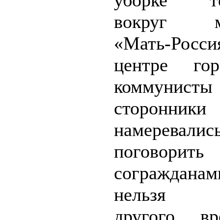
уборке те
вокруг мо
«Мать-Ро
центре гор
коммунис
сторонники
намеревалис
погово
согражданам
нельзя по
другого в