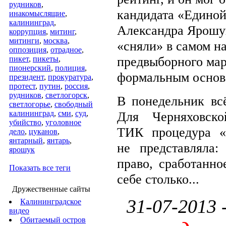
рудников
,
кандидата «Единой
инакомыслящие
,
калининград
,
Александра Ярошук
коррупция
,
митинг
,
митинги
,
москва
,
«сняли» в самом н
оппозиция
,
отрадное
,
предвыборного ма
пикет
,
пикеты
,
пионерский
,
полиция
,
формальным основ
президент
,
прокуратура
,
протест
,
путин
,
россия
,
рудников
,
светлогорск
,
В понедельник всё
светлогорье
,
свободный
калининград
,
сми
,
суд
,
Для Черняховско
убийство
,
уголовное
ТИК процедура «
дело
,
цуканов
,
янтарный
,
янтарь
,
не представляла: 
ярошук
право, сработанно
Показать все теги
себе столько
...
Дружественные сайты
31-07-2013 
Калининградское
видео
Обитаемый остров