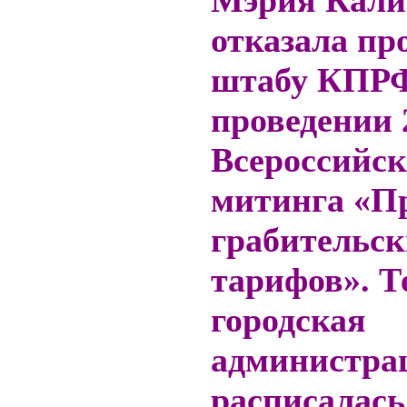
Мэрия Кали
отказала пр
штабу КПР
проведении 
Всероссийск
митинга «П
грабительск
тарифов». 
городская
администра
расписалась