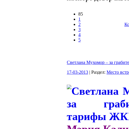
85
1
2
Ко
3
4
5
Светлана Мухомор – за граби
17-03-2013
| Раздел:
Место встр