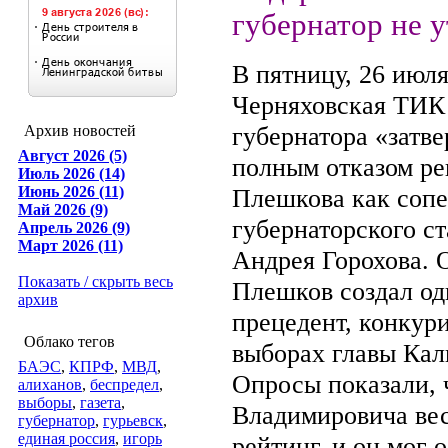
губернатор не у
В пятницу, 26 июля
Черняховская ТИК
губернатора «затв
Архив новостей
Август 2026 (5)
полным отказом ре
Июль 2026 (14)
Июнь 2026 (11)
Плешкова как соп
Май 2026 (9)
губернаторского с
Апрель 2026 (9)
Март 2026 (11)
Андрея Горохова. 
Показать / скрыть весь
Плешков создал о
архив
прецедент, конкур
Облако тегов
выборах главы Кал
БАЭС
,
КПРФ
,
МВД
,
Опросы показали, 
алиханов
,
беспредел
,
выборы
,
газета
,
Владимировича ве
губернатор
,
гурьевск
,
единая россия
,
игорь
рейтинг, и он мог 