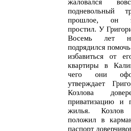
жаловался в
подневольный 
прошлое, он э
простил. У Григори
Восемь лет на
подрядился помочь
избавиться от ег
квартиры в Кали
чего они офо
утверждает Григ
Козлова довер
приватизацию и 
жилья. Козлов 
положил в карма
паспорт доверчивог