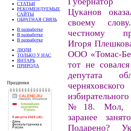
Губернатор
СТАТЬИ
РЕКОМЕНДУЕМЫЕ
Цуканов оказа
САЙТЫ
ОБРАТНАЯ СВЯЗЬ
своему слов
В разработке
честному пр
В разработке
В разработке
Игоря Плешкова
ЛЮДИ
ООО «Томас-Бе
ТОЛЬКО У НАС
ЯНТАРЬ
тот не совалс
ПРИРОДА
депутата о
Праздники
черняховского
избирательн
№18. Мол, 
заранее занят
Подарено? У