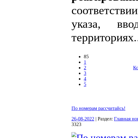
соответств
указа, вво
территориях..
85
1
2
Ко
3
4
5
По номерам рассчитайсь!
26-08-2022
| Раздел:
Главная но
3323