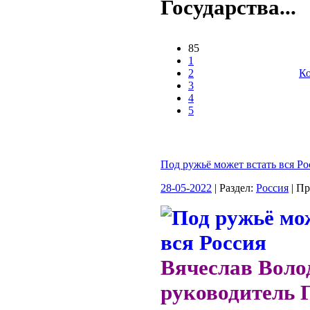
Государства...
85
1
2
Ко
3
4
5
Под ружьё может встать вся Ро
28-05-2022
| Раздел:
Россия
| П
Вячеслав Воло
руководитель 