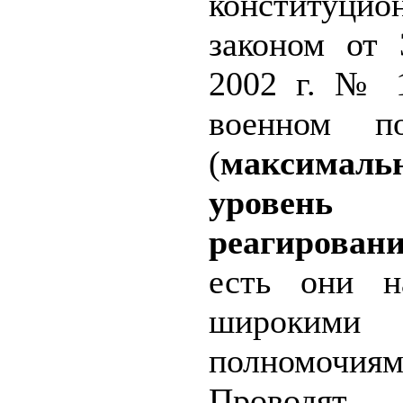
конституцио
законом от 
2002 г. № 
военном по
(
максималь
уровень
реагирован
есть они н
широкими
полномочиям
Проводят