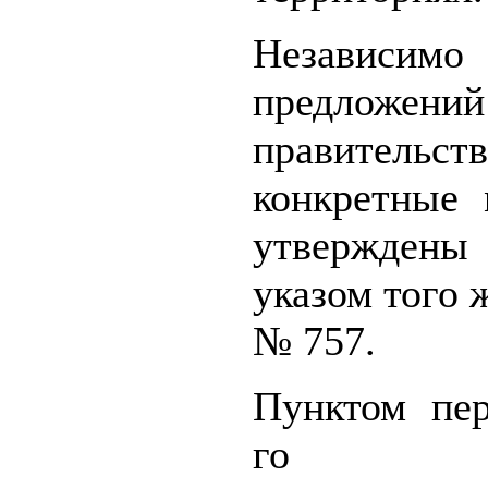
Независ
предложений
правительств
конкретные
утвержден
указом того 
№ 757.
Пунктом пе
го у