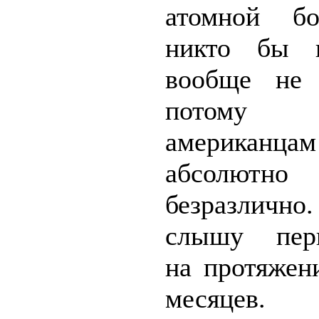
атомной б
никто бы 
вообще не 
потом
американца
абсолютно
безразличн
слышу пери
на протяжен
месяцев.