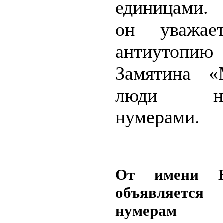
единицами.
он уважае
антиутопию
Замятина «
люди наз
нумерами.
От имени Бл
объявляет
нумерам 