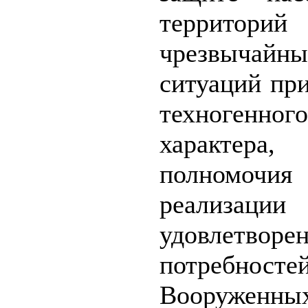
террито
чрезвычайны
ситуаций пр
техногенного
характера,
полномо
реализации
удовлетворе
потребносте
Вооружен