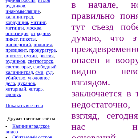
единая россия
,
игорь
в начале, 
рудников
,
инакомыслящие
,
правильно пон
калининград
,
коррупция
,
митинг
,
тут съезд поб
митинги
,
москва
,
оппозиция
,
отрадное
,
думаю, что э
пикет
,
пикеты
,
пионерский
,
полиция
,
преждевреме
президент
,
прокуратура
,
протест
,
путин
,
россия
,
опасен и воор
рудников
,
светлогорск
,
светлогорье
,
свободный
видно нево
калининград
,
сми
,
суд
,
убийство
,
уголовное
взглядом.
дело
,
цуканов
,
янтарный
,
янтарь
,
заключается в 
ярошук
недостаточн
Показать все теги
взгляд, сегод
Дружественные сайты
нас недос
Калининградское
видео
оснований
Обитаемый остров