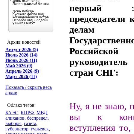
первый зам
председателя 
делам
Государстве
Архив новостей
Российской 
Август 2026 (5)
Июль 2026 (14)
руководитель
Июнь 2026 (11)
Май 2026 (9)
стран СНГ:
Апрель 2026 (9)
Март 2026 (11)
Показать / скрыть весь
архив
Ну, я не знаю, 
Облако тегов
БАЭС
,
КПРФ
,
МВД
,
вы к конц
алиханов
,
беспредел
,
выборы
,
газета
,
вступления то,
губернатор
,
гурьевск
,