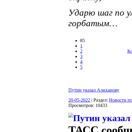
Ударю шаг по у
горбатым…
85
1
2
Ко
3
4
5
Путин указал Алиханову
20-05-2022
| Раздел:
Новости по
Просмотров: 10433
ТАСС сообщ