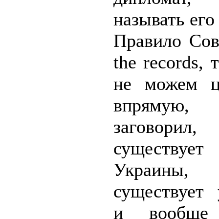
называть ег
Правило Сов
the records, 
не можем ц
впрям
заговорил
существуе
Украины,
существует 
и вообще 