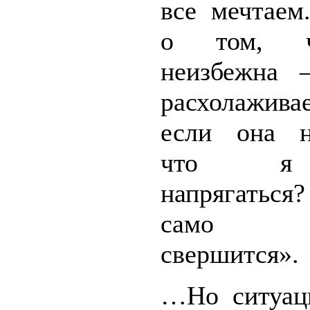
все мечтаем
о том, 
неизбежна 
расхолажив
если она н
что я
напрягаться?
само 
свершится».
…Но ситуаци