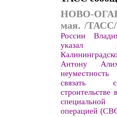
НОВО-ОГАР
мая. /ТАСС/
России Влад
указал губ
Калининградск
Антону Али
неуместност
связать
строительстве 
специально
операцией (СВО