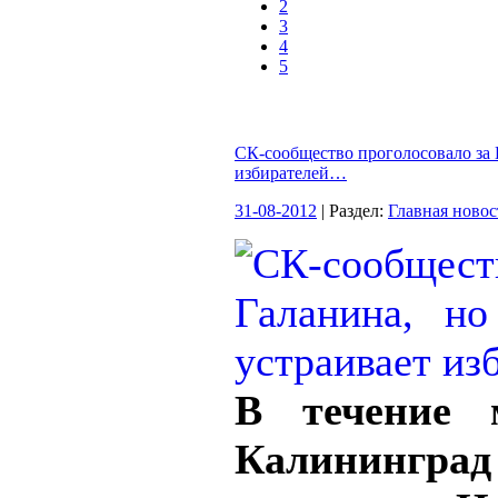
2
3
4
5
СК-сообщество проголосовало за Г
избирателей…
31-08-2012
| Раздел:
Главная новос
В течение 
Калинингр