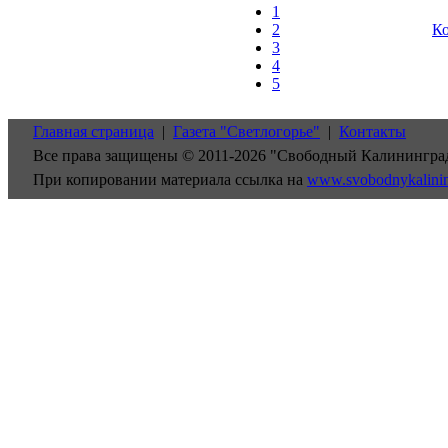
1
2
Ко
3
4
5
Главная страница
|
Газета "Светлогорье"
|
Контакты
Все права защищены © 2011-2026 "Свободный Калинингра
При копировании материала ссылка на
www.svobodnykalini