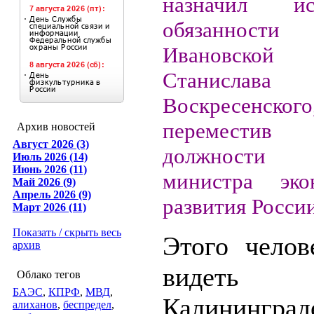
назначил ис
обязанности г
Ивановской
Станислава
Воскресенского
перемести
Архив новостей
Август 2026 (3)
должности з
Июль 2026 (14)
Июнь 2026 (11)
министра экон
Май 2026 (9)
Апрель 2026 (9)
развития России
Март 2026 (11)
Показать / скрыть весь
Этого челов
архив
виде
Облако тегов
БАЭС
,
КПРФ
,
МВД
,
Калининграде
алиханов
,
беспредел
,