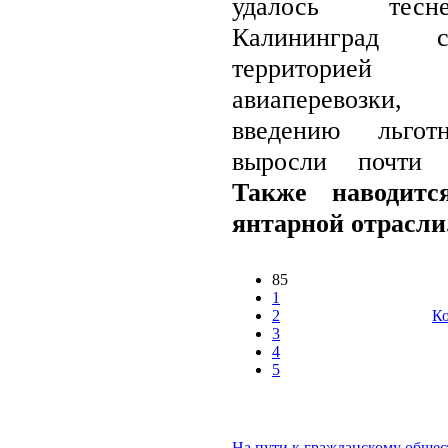
удалось тесн
Калининград 
территорие
авиаперевозки
введению льгот
выросли почти 
Также наводитс
янтарной отрасли.
85
1
2
Ко
3
4
5
На пути к гражданскому общес