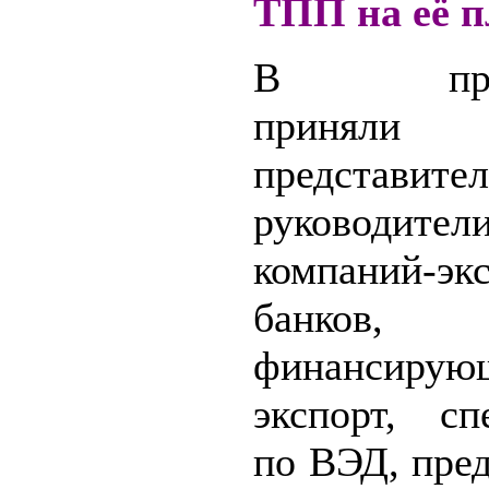
ТПП на её п
В презе
приняли 
представите
руководител
компаний-экс
банков,
финансирую
экспорт, сп
по ВЭД, пре