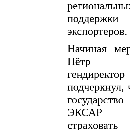
региональны
поддержки
экспортеров.
Начиная мер
Пётр Фр
гендиректо
подчеркнул, 
государств
ЭКСАР 
страховат