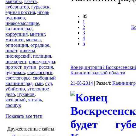
выборы
,
газета
,
губернатор
,
гурьевск
,
единая россия
,
игорь
85
рудников
,
1
инакомыслящие
,
2
Ко
калининград
,
3
коррупция
,
митинг
,
4
митинги
,
москва
,
5
оппозиция
,
отрадное
,
пикет
,
пикеты
,
пионерский
,
полиция
,
президент
,
прокуратура
,
протест
,
путин
,
россия
,
Конец интриги? Воскресенский
рудников
,
светлогорск
,
Калининградской области
светлогорье
,
свободный
21-08-2014
| Раздел:
Калинингр
калининград
,
сми
,
суд
,
убийство
,
уголовное
дело
,
цуканов
,
янтарный
,
янтарь
,
ярошук
Показать все теги
Дружественные сайты