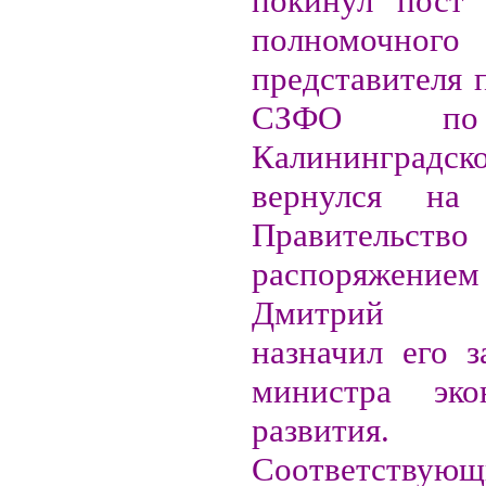
покинул пост 
полномочного
представителя 
СЗФО по
Калининградско
вернулся на
Правительство
распоряжени
Дмитрий М
назначил его з
министра экон
развития.
Соответству