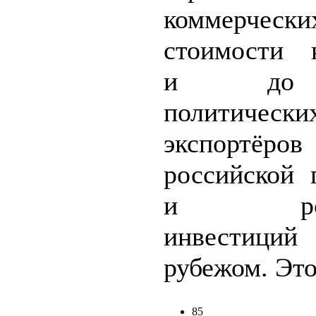
коммерчес
стоимости к
и до
политическ
экспортёров
российской 
и росс
инвести
рубежом. Это
85