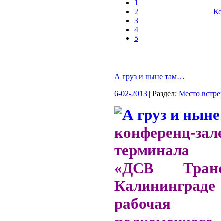
1
2
Ко
3
4
5
А груз и ныне там…
6-02-2013
| Раздел:
Место встре
конференц-зал
терминала 
«ДСВ Тран
Калининграде 
рабочая 