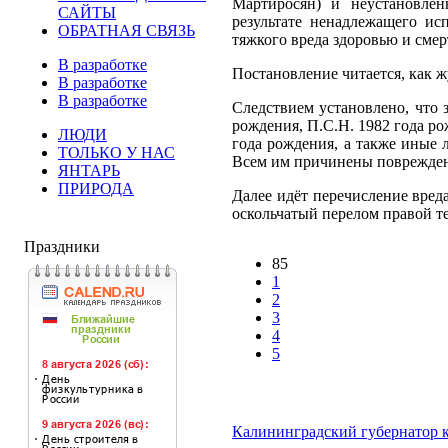
Мартиросян) и неустановлен
САЙТЫ
результате ненадлежащего ис
ОБРАТНАЯ СВЯЗЬ
тяжкого вреда здоровью и смер
В разработке
Постановление читается, как 
В разработке
В разработке
Следствием установлено, что 
рождения, П.С.Н. 1982 года ро
ЛЮДИ
года рождения, а также иные 
ТОЛЬКО У НАС
Всем им причинены поврежден
ЯНТАРЬ
ПРИРОДА
Далее идёт перечисление вре
оскольчатый перелом правой те
Праздники
85
1
2
3
4
5
Калининградский губернатор к