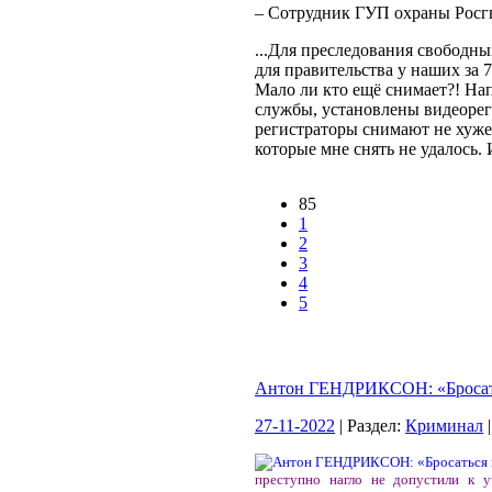
– Сотрудник ГУП охраны Росгв
...Для преследования свободн
для правительства у наших за 
Мало ли кто ещё снимает?! Нап
службы, установлены видеоре
регистраторы снимают не хуже 
которые мне снять не удалось.
85
1
2
3
4
5
Антон ГЕНДРИКСОН: «Бросатьс
27-11-2022
| Раздел:
Криминал
|
преступно нагло не допустили к 