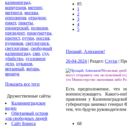
калининград
,
85
коррупция
,
митинг
,
1
митинги
,
москва
,
2
оппозиция
,
отрадное
,
3
пикет
,
пикеты
,
4
пионерский
,
полиция
,
5
президент
,
прокуратура
,
протест
,
путин
,
россия
,
рудников
,
светлогорск
,
светлогорье
,
свободный
Прощай, Алиханов!
калининград
,
сми
,
суд
,
убийство
,
уголовное
20-04-2024
| Раздел:
Слухи
| Пр
дело
,
цуканов
,
янтарный
,
янтарь
,
Несколько дней
ярошук
могут отправить «на заслуженный отд
это Министерство экономики либо Ро
Показать все теги
Есть предположение, что н
военнослужащего. Какого-ни
Дружественные сайты
правления у Калининградской
Калининградское
губернатора занимал генерал 
видео
тем, что будучи руководителем
Обитаемый остров
для свободных людей
Сайт Бориса
68