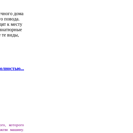
ичного дома
го повода.
дят к месту
иниатюрные
 те виды,
олностью...
ого, которого
жгли машину.