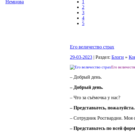
Немцова
1
2
3
4
5
Его величество страх
29-03-2023
| Раздел:
Блоги
»
Ко
Его величеств
– Добрый день.
– Добрый день.
– Что за съёмочка у нас?
– Представьтесь, пожалуйста.
– Сотрудник Росгвардии. Моя
– Представьтесь по всей форм