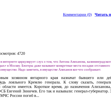
Комментарии (0)
Читать п
осмотров: 4720
 в интернете циркулирует слух о том, что Антона Алиханова, калининградског
ых» в Москву. Блогеры даже называют конкретные места посадки отставного 
симущество. Надо заметить, в имуществе Алиханов кое-что соображает.
овым хозяином янтарного края назначат бывшего или де
будь лояльного Кремлю генерала. К слову сказать, генера
 области имеется. Короткое время, до назначения Алиханова
ФСБ Евгений Зиничев. Его так и называли: генерал-губернатор.
 МЧС России погиб в...