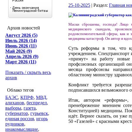
25-10-2025
| Раздел:
Главная но
Маски сброшены, господа! Лицо м
Архив новостей
медицинского скандала, проясн
родовспомогательной сферы, как и 
Август 2026 (5)
медицины катастроф. Он автор и вдо
Июль 2026 (14)
Июнь 2026 (11)
Суть реформы в том, что к
Май 2026 (9)
учреждением. Спецтранспорт и
Апрель 2026 (9)
«примут» на работу новые 
Март 2026 (11)
профсоюзных организаций он
месяца профсоюзы направил
Показать / скрыть весь
областному министру здравоо
архив
Конфликт требуется разреш
Облако тегов
подписавшихся вельможного отв
БАЭС
,
КПРФ
,
МВД
,
Итак, автором «реформы», 
алиханов
,
беспредел
,
пренебрежение мнением соте
выборы
,
газета
,
Конституцией) медицины. Пока
губернатор
,
гурьевск
,
идёт. Вернее сказать, он уже
единая россия
,
игорь
50 «Газелей» с красными крес
рудников
,
инакомыслящие
,