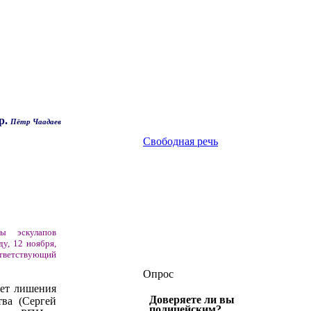
р.
Пётр Чаадаев
Свободная речь
ы эскулапов
у, 12 ноября,
ответствующий
Опрос
лет лишения
Доверяете ли вы
тва (Сергей
полицейским?