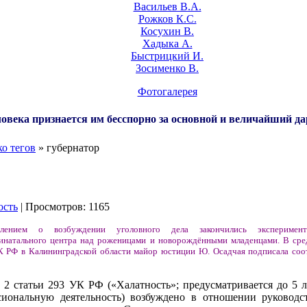
Васильев В.А.
Рожков К.С.
Косухин В.
Хадыка А.
Быстрицкий И.
Зосименко В.
Фотогалерея
овека признается им бесспорно за основной и величайший да
о тегов
» губернатор
ость
| Просмотров: 1165
влением о возбуждении уголовного дела закончились эксперимент
ринатального центра над роженицами и новорождёнными младенцами. В сред
К РФ в Калининградской области майор юстиции Ю. Осадчая подписала со
 2 статьи 293 УК РФ («Халатность»; предусматривается до 5 
сиональную деятельность) возбуждено в отношении руководс