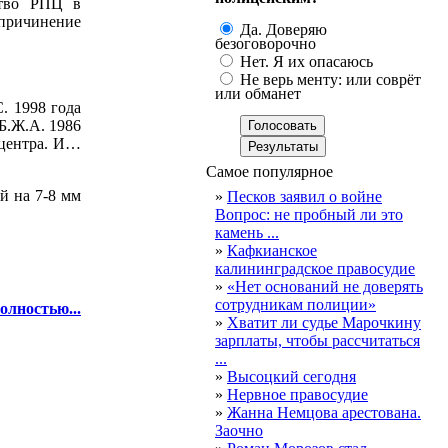
ство РПЦ в
 причинение
Да. Доверяю
безоговорочно
Нет. Я их опасаюсь
Не верь менту: или соврёт
или обманет
. 1998 года
 Б.Ж.А. 1986
 центра. И…
Самое популярное
й на 7-8 мм
»
Песков заявил о войне
Вопрос: не пробный ли это
камень ...
»
Кафкианское
калининградское правосудие
»
«Нет оснований не доверять
сотрудникам полиции»
олностью...
»
Хватит ли судье Марочкину
зарплаты, чтобы рассчитаться
...
»
Высоцкий сегодня
»
Нервное правосудие
»
Жанна Немцова арестована.
Заочно