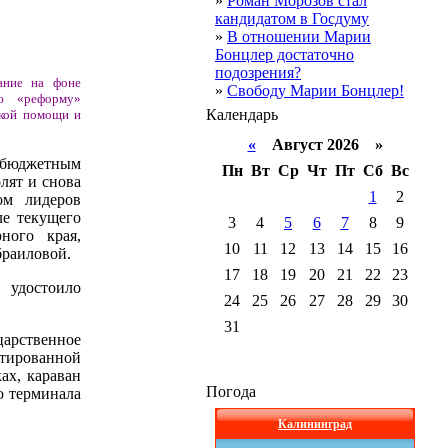
»
Роман Морозов стал
кандидатом в Госдуму
»
В отношении Марии
Бонцлер достаточно
подозрения?
ание на фоне
»
Свободу Марии Бонцлер!
ую «реформу»
Календарь
ской помощи и
«
Август 2026 »
 бюджетным
Пн
Вт
Ср
Чт
Пт
Сб
Вс
лят и снова
1
2
ом лидеров
ле текущего
3
4
5
6
7
8
9
ного края,
10
11
12
13
14
15
16
раиловой.
17
18
19
20
21
22
23
 удостоило
24
25
26
27
28
29
30
31
арственное
тированной
ах, караван
Погода
о терминала
Калининград