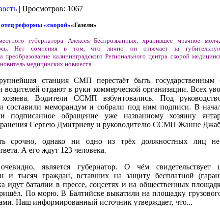
вость
| Просмотров: 1067
«Газели»
естного губернатора Алексея Беспрозванных, хранившее мрачное молч
илось. Нет сомнения в том, что лично он отвечает за губительн
за преобразование калининградского Регионального центра скорой медицин
хновитель медицинских новшеств.
рупнейшая станция СМП перестаёт быть государственным
 водителей отдают в руки коммерческой организации. Всех уво
хозяева. Водители ССМП взбунтовались. Под руководств
и составили меморандум и собрали под ним подписи. В нача
и подписанное обращение уже названному хозяину янтар
хранения Сергею Дмитриеву и руководителю ССМП Жанне Джаб
ать срочно, однако ни одно из трёх должностных лиц не
ета. А его ждут 123 человека.
очевидно, является губернатор. О чём свидетельствует ц
н и тысяч граждан, вставших на защиту бесплатной (гаран
 идут баталии в прессе, соцсетях и на общественных площадк
 пришёл. По морю. В Балтийске выкатили на площадку грузовог
тами. Наш информированный источник утверждает, что...