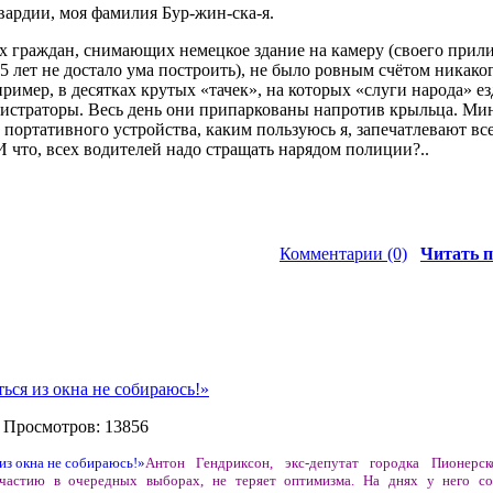
ардии, моя фамилия Бур-жин-ска-я.
ых граждан, снимающих немецкое здание на камеру (своего прил
75 лет не достало ума построить), не было ровным счётом никако
ример, в десятках крутых «тачек», на которых «слуги народа» ез
гистраторы. Весь день они припаркованы напротив крыльца. М
портативного устройства, каким пользуюсь я, запечатлевают все
 И что, всех водителей надо стращать нарядом полиции?..
Комментарии (0)
Читать п
я из окна не собираюсь!»
 Просмотров: 13856
Антон Гендриксон, экс-депутат городка Пионерск
участию в очередных выборах, не теряет оптимизма. На днях у него со