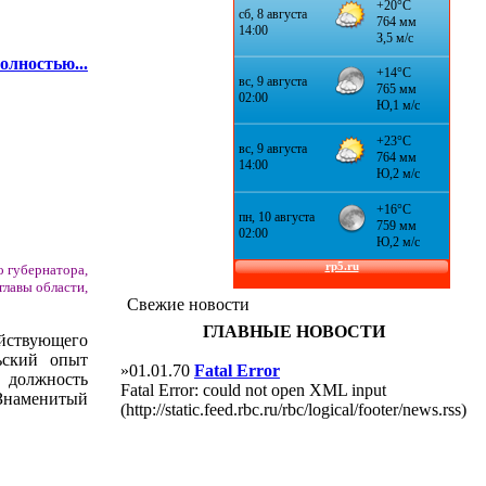
олностью...
о губернатора,
главы области,
Свежие новости
ГЛАВНЫЕ НОВОСТИ
йствующего
льский опыт
»01.01.70
Fatal Error
, должность
Fatal Error: could not open XML input
 Знаменитый
(http://static.feed.rbc.ru/rbc/logical/footer/news.rss)