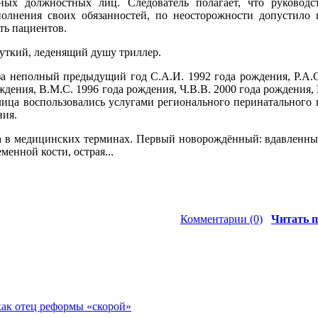
ных должностных лиц. Следователь полагает, что руковод
полнения своих обязанностей, по неосторожности допустило
ть пациентов.
жуткий, леденящий душу триллер.
за неполный предыдущий год С.А.И. 1992 года рождения, Р.А.С
ждения, В.М.С. 1996 года рождения, Ч.В.В. 2000 года рождения,
лица воспользовались услугами регионального перинатального
ия.
да в медицинских терминах. Первый новорождённый: вдавленны
менной кости, острая...
Комментарии (0)
Читать п
ак отец реформы «скорой»