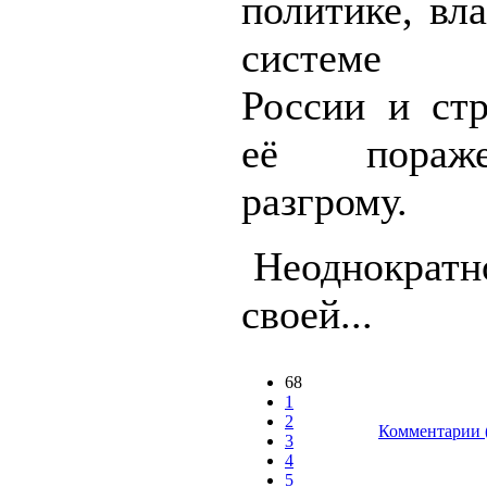
политике, вл
системе п
России и ст
её пора
разгрому.
Неоднократно
своей...
68
1
2
Комментарии 
3
4
5