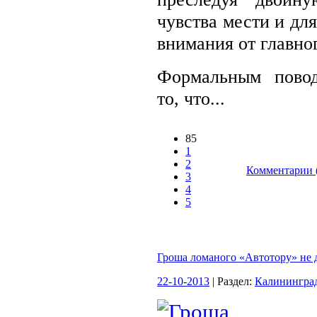
чувства мести и для
внимания от главно
Формальным пово
то, что...
85
1
2
Комментарии 
3
4
5
Гроша ломаного «Автотору» не
22-10-2013
| Раздел:
Калинингра