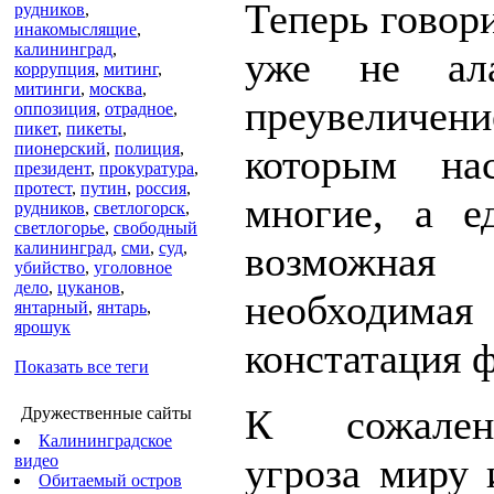
Теперь говор
рудников
,
инакомыслящие
,
калининград
,
уже не ал
коррупция
,
митинг
,
митинги
,
москва
,
преувелич
оппозиция
,
отрадное
,
пикет
,
пикеты
,
пионерский
,
полиция
,
которым на
президент
,
прокуратура
,
протест
,
путин
,
россия
,
многие, а е
рудников
,
светлогорск
,
светлогорье
,
свободный
калининград
,
сми
,
суд
,
возмож
убийство
,
уголовное
дело
,
цуканов
,
необходимая
янтарный
,
янтарь
,
ярошук
констатация ф
Показать все теги
К сожален
Дружественные сайты
Калининградское
угроза миру 
видео
Обитаемый остров