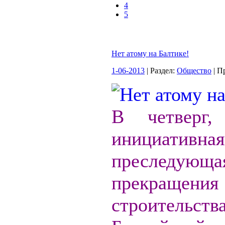
4
5
Нет атому на Балтике!
1-06-2013
| Раздел:
Общество
| П
В четверг,
инициативна
преследую
прекращения
строительств