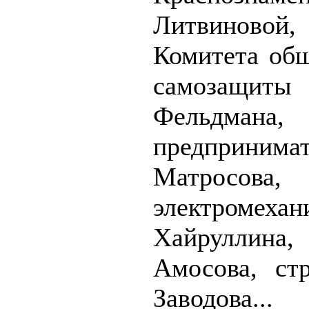
Литвиново
Комитета об
самозащ
Фельдмана,
предприним
Матросова,
электромех
Хайруллина,
Амосова, ст
Заводова...