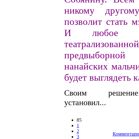
никому друго
позволит стать 
И любое у
театрализованной
предвыборн
нанайских мальчи
будет выглядеть к
Своим решени
установил...
85
1
2
Комментари
3