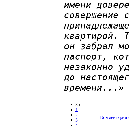
имени довер
совершение 
принадлежащ
квартирой. 
он забрал м
паспорт, ко
незаконно у
до настояще
времени...»
85
1
2
Комментарии 
3
4