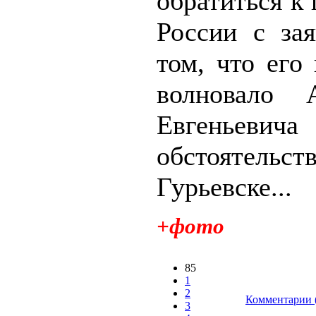
обратиться к
России с за
том, что его
волновало А
Евгенье
обстоятельс
Гурьевске...
+фото
85
1
2
Комментарии 
3