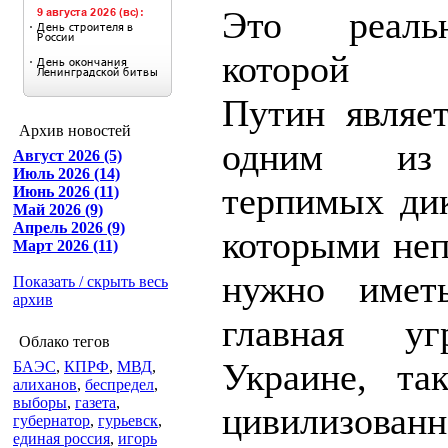
Это реаль
которой В
Путин являе
Архив новостей
одним из
Август 2026 (5)
Июль 2026 (14)
терпимых дик
Июнь 2026 (11)
Май 2026 (9)
Апрель 2026 (9)
которыми неп
Март 2026 (11)
нужно имет
Показать / скрыть весь
архив
главная уг
Облако тегов
Украине, та
БАЭС
,
КПРФ
,
МВД
,
алиханов
,
беспредел
,
выборы
,
газета
,
цивилизован
губернатор
,
гурьевск
,
единая россия
,
игорь