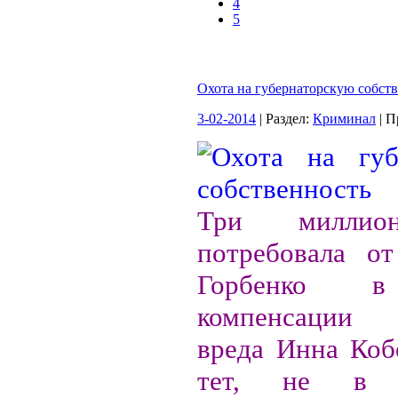
4
5
Охота на губернаторскую собст
3-02-2014
| Раздел:
Криминал
| П
Три миллио
потребовала от
Горбенко в
компенсации 
вреда Инна Кобе
тет, не в т