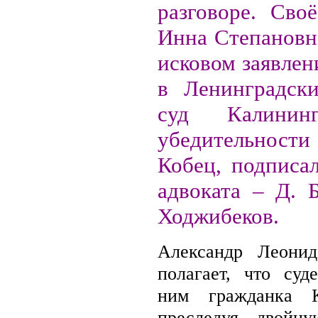
разговоре. Сво
Инна Степановн
исковом заявлен
в Ленинградск
суд Калинин
убедительности
Кобец, подписа
адвоката – Д. Б
Ходжибеков.
Александр Леонид
полагает, что су
ним гражданка К
преследуя двойн