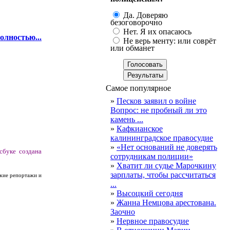
Да. Доверяю
безоговорочно
Нет. Я их опасаюсь
олностью...
Не верь менту: или соврёт
или обманет
Самое популярное
»
Песков заявил о войне
Вопрос: не пробный ли это
камень ...
»
Кафкианское
калининградское правосудие
»
«Нет оснований не доверять
сбуке создана
сотрудникам полиции»
»
Хватит ли судье Марочкину
зарплаты, чтобы рассчитаться
ежие репортажи и
...
»
Высоцкий сегодня
»
Жанна Немцова арестована.
Заочно
»
Нервное правосудие