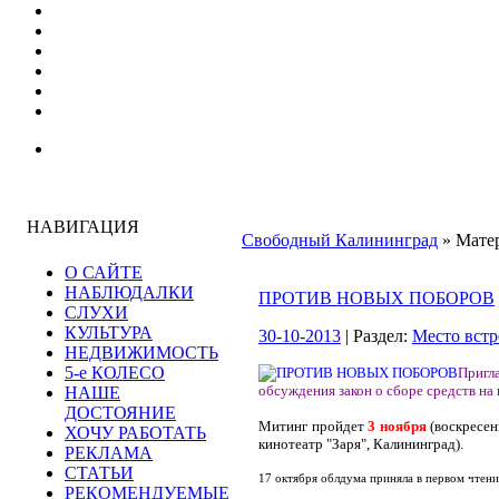
НАВИГАЦИЯ
Свободный Калининград
» Матер
О САЙТЕ
НАБЛЮДАЛКИ
ПРОТИВ НОВЫХ ПОБОРОВ
СЛУХИ
КУЛЬТУРА
30-10-2013
| Раздел:
Место встр
НЕДВИЖИМОСТЬ
5-е КОЛЕСО
Пригл
обсуждения закон о сборе средств н
НАШЕ
ДОСТОЯНИЕ
Митинг пройдет
3 ноября
(воскресен
ХОЧУ РАБОТАТЬ
кинотеатр "Заря", Калининград).
РЕКЛАМА
СТАТЬИ
17 октября облдума приняла в первом чтени
РЕКОМЕНДУЕМЫЕ