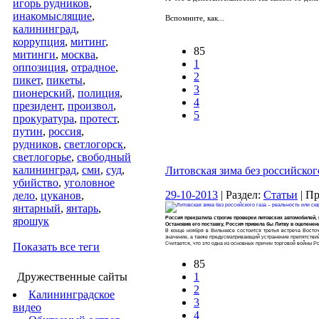
игорь рудников
,
инакомыслящие
,
Вспомните, как...
калининград
,
коррупция
,
митинг
,
85
митинги
,
москва
,
1
оппозиция
,
отрадное
,
2
пикет
,
пикеты
,
3
пионерский
,
полиция
,
4
президент
,
произвол
,
5
прокуратура
,
протест
,
путин
,
россия
,
рудников
,
светлогорск
,
светлогорье
,
свободный
калининград
,
сми
,
суд
,
Литовская зима без российског
убийство
,
уголовное
29-10-2013
| Раздел:
Статьи
| П
дело
,
цуканов
,
янтарный
,
янтарь
,
Россия прекратила строгие проверки литовских автомобилей, 
ярошук
Остановив его поставку, Россия привела бы Литву в оцепенение
В конце ноября в Вильнюсе состоится третья встреча Восто
значение, а также предусматривающий устранение препятствий
Считается, что это одна из основных причин торговой войны Ро
Показать все теги
85
Дружественные сайты
1
2
Калининградское
3
видео
4