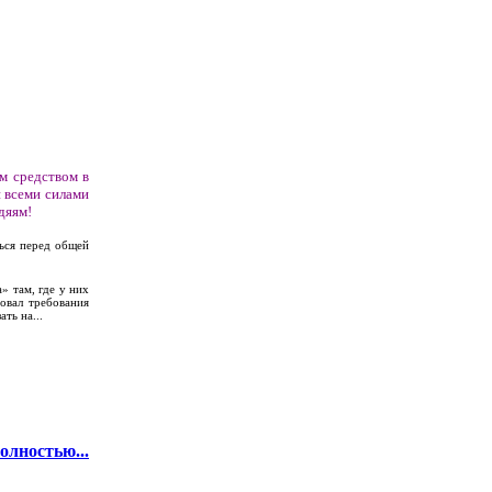
м средством в
и всеми силами
дяям!
ться перед общей
» там, где у них
овал требования
ть на...
олностью...