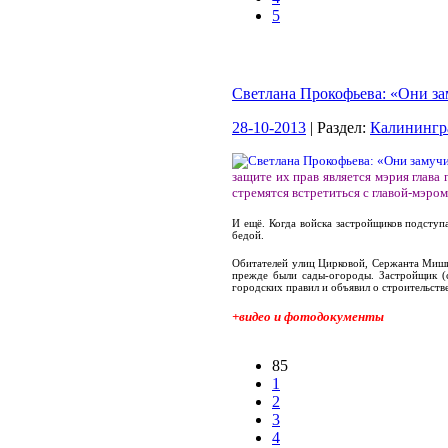
5
Светлана Прокофьева: «Они за
28-10-2013
| Раздел:
Калинингр
защите их прав является мэрия глава
стремятся встретиться с главой-мэром
И ещё. Когда войска застройщиков подступ
бедой.
Обитателей улиц Цирковой, Сержанта Мишин
прежде были сады-огороды. Застройщик (
городских правил и объявил о строительстве
+видео и фотодокументы
85
1
2
3
4