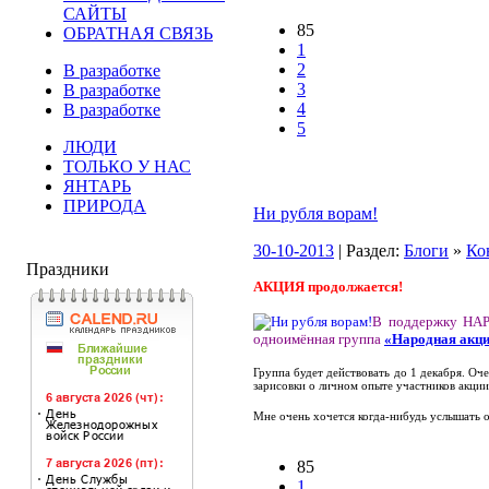
САЙТЫ
85
ОБРАТНАЯ СВЯЗЬ
1
2
В разработке
3
В разработке
4
В разработке
5
ЛЮДИ
ТОЛЬКО У НАС
ЯНТАРЬ
ПРИРОДА
Ни рубля ворам!
30-10-2013
| Раздел:
Блоги
»
Ко
Праздники
АКЦИЯ продолжается!
В поддержку НАР
одноимённая группа
«Народная акци
Группа будет действовать до 1 декабря. О
зарисовки о личном опыте участников акции,
Мне очень хочется когда-нибудь услышать от
85
1