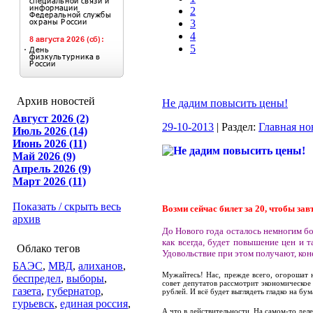
2
3
4
5
Архив новостей
Не дадим повысить цены!
Август 2026 (2)
29-10-2013
| Раздел:
Главная но
Июль 2026 (14)
Июнь 2026 (11)
Май 2026 (9)
Апрель 2026 (9)
Март 2026 (11)
Показать / скрыть весь
Возми сейчас билет за 20, чтобы зав
архив
До Нового года осталось немногим б
как всегда, будет повышение цен и 
Облако тегов
Удовольствие при этом получают, кон
БАЭС
,
МВД
,
алиханов
,
Мужайтесь! Нас, прежде всего, огорошат 
беспредел
,
выборы
,
совет депутатов рассмотрит экономическое
газета
,
губернатор
,
рублей. И всё будет выглядеть гладко на бум
гурьевск
,
единая россия
,
А что в действительности. На самом-то деле