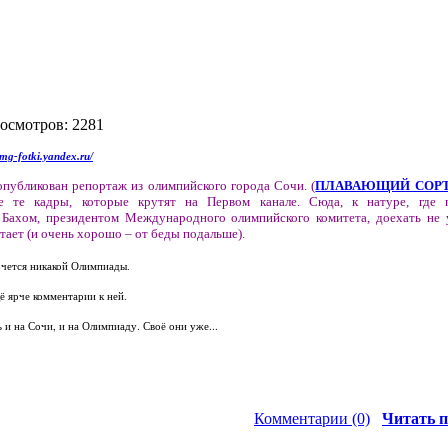
росмотров: 2281
/img-fotki.yandex.ru/
убликован репортаж из олимпийского города Сочи. (
ПЛАВАЮЩИЙ СОРТ
е те кадры, которые крутят на Первом канале. Сюда, к натуре, где п
Бахом, президентом Международного олимпийского комитета, доехать не 
тает (и очень хорошо – от беды подальше).
очется никакой Олимпиады.
ё ярче комментарии к ней.
 и на Сочи, и на Олимпиаду. Своё они уже...
Комментарии (0)
Читать п