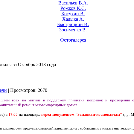
Васильев В.А.
Рожков К.С.
Косухин В.
Хадыка А.
Быстрицкий И.
Зосименко В.
Фотогалерея
иалы за Октябрь 2013 года
ечи
| Просмотров: 2670
ашаем всех на митинг в поддержку принятия поправок и проведения о
а капитальный ремонт многоквартирных домов.
ье) в
17.00
на площадке
перед монументом "Землякам-космонавтам"
(пр. 
и законопроект, предусматривающий взимание платы с собственников жилья в многоквартир