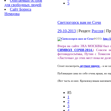
Обитаемый остров
5
для свободных людей
Сайт Бориса
Немцова
Светлогорск вам не Сочи
29-10-2013
| Раздел:
Россия
| П
ФОТО:
http:/
Вчера на сайте ЭХА МОСКВЫ был оп
СИМВОЛ СОЧИ-2014.
) Совсем н
фотовидеосъёмка, Путин с Томасом 
«Ласточка» до этих мест пока не доле
жуткое видео
Стоит посмотреть
– и не х
Публикация сама по себе очень яркая, но ещ
(Вот часть из них: Кремлежуликам наплевать
85
1
2
3
4