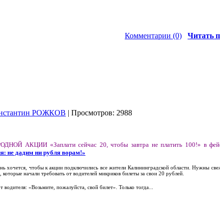
Комментарии (0)
Читать п
нстантин РОЖКОВ
| Просмотров: 2988
ОДНОЙ АКЦИИ «Заплати сейчас 20, чтобы завтра не платить 100!» в фей
я: не дадим ни рубля ворам!»
чень хочется, чтобы к акции подключились все жители Калининградской области. Нужны св
 которые начали требовать от водителей микриков билеты за свои 20 рублей.
 водителя: «Возьмите, пожалуйста, свой билет». Только тогда...