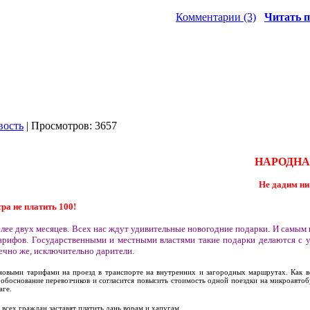
Комментарии (3)
Читать п
вость
| Просмотров: 3657
НАРОДНА
Не дадим ни
тра не платить 100!
олее двух месяцев. Всех нас ждут удивительные новогодние подарки. И самы
тарифов. Государственными и местными властями такие подарки делаются с у
ечно же, исключительно дарители.
новыми тарифами на проезд в транспорте на внутренних и загородных маршрутах. Как вс
 обоснование перевозчиков и согласится повысить стоимость одной поездки на микроавтоб
аге.
 всех граждан заставят платить дань ворам и хапугам.