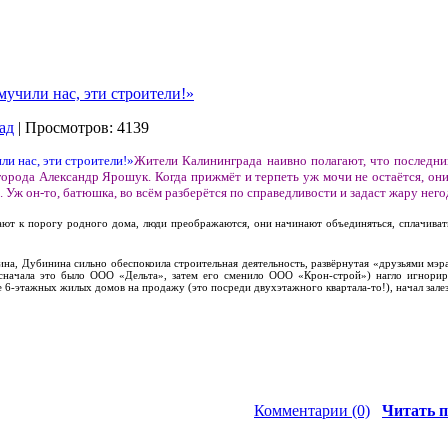
мучили нас, эти строители!»
ад
| Просмотров: 4139
Жители Калининграда наивно полагают, что последни
 города Александр Ярошук. Когда прижмёт и терпеть уж мочи не остаётся, он
. Уж он-то, батюшка, во всём разберётся по справедливости и задаст жару него
ают к порогу родного дома, люди преображаются, они начинают объединяться, сплачива
а, Дубинина сильно обеспокоила строительная деятельность, развёрнутая «друзьями мэра
сначала это было ООО «Дельта», затем его сменило ООО «Крон-строй») нагло игнорир
 6-этажных жилых домов на продажу (это посреди двухэтажного квартала-то!), начал залеза
Комментарии (0)
Читать п