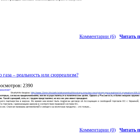
Комментарии (6)
Читать п
о газа – реальность или сюрреализм?
росмотров: 2390
Skaitykite daugiau:
http://www.15min.lt/ru/article/ekonomika/litovskaja-zima-bez-rossijskogo-gaza-realnost-ili-sjurrealizm-50
которые, согласно предположениям, могли осуществляться в политических целях. Однако у России есть и более мощное оружие в 
. Такой сценарий, хоть и с трудом представляет, но все же уже имеет прецедент.
чного партнерства в верхах. Во время нее может быть подписан договор об Ассоциации и свободной торговле ЕС с Украиной
 в торговле, гармонизацию законов в соответствии правовой системе ЕС.
ссии. Строгая проверка автомобилей и эмбарго на молочные продукты – это только...
Комментарии (0)
Читать п