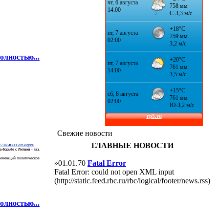
олностью...
Свежие новости
ГЛАВНЫЕ НОВОСТИ
5-377345#ixzz2irKPdph0
борьбе с Литвой – газ.
, имеющий политическое
»01.01.70
Fatal Error
Fatal Error: could not open XML input
(http://static.feed.rbc.ru/rbc/logical/footer/news.rss)
олностью...