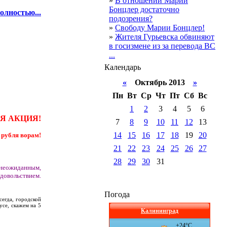
»
В отношении Марии
Бонцлер достаточно
олностью...
подозрения?
»
Свободу Марии Бонцлер!
»
Жителя Гурьевска обвиняют
в госизмене из за перевода ВС
...
Календарь
«
Октябрь 2013
»
Пн
Вт
Ср
Чт
Пт
Сб
Вс
1
2
3
4
5
6
Я АКЦИЯ!
7
8
9
10
11
12
13
14
15
16
17
18
19
20
 рубля ворам!
21
22
23
24
25
26
27
28
29
30
31
м неожиданным,
довольствием.
Погода
егда, городской
усе, скажем на 5
Калининград