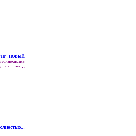
ИР: НОВЫЙ
роизводилась
успел – поезд
олностью...