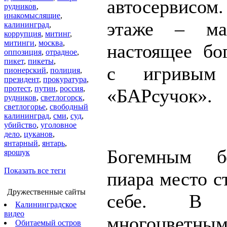
автосервисом
рудников
,
инакомыслящие
,
этаже – ма
калининград
,
коррупция
,
митинг
,
митинги
,
москва
,
настоящее бо
оппозиция
,
отрадное
,
пикет
,
пикеты
,
с игривым 
пионерский
,
полиция
,
президент
,
прокуратура
,
протест
,
путин
,
россия
,
«БАРсучок».
рудников
,
светлогорск
,
светлогорье
,
свободный
калининград
,
сми
,
суд
,
убийство
,
уголовное
дело
,
цуканов
,
янтарный
,
янтарь
,
Богемным б
ярошук
Показать все теги
пиара место с
Дружественные сайты
себе. В
Калининградское
видео
многоцветны
Обитаемый остров