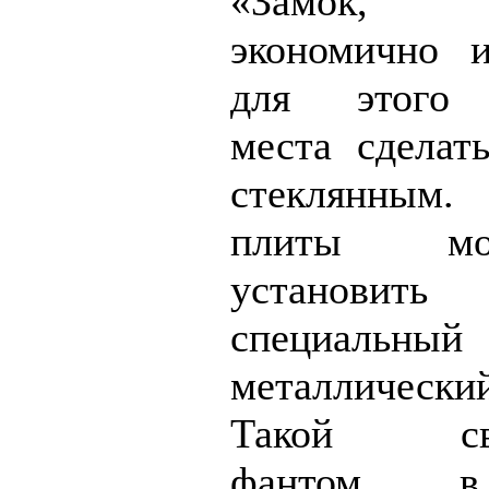
«Замок, п
экономично 
для этого 
места сделат
стеклянным.
плиты м
установ
специальный
металлическ
Такой сво
фантом в