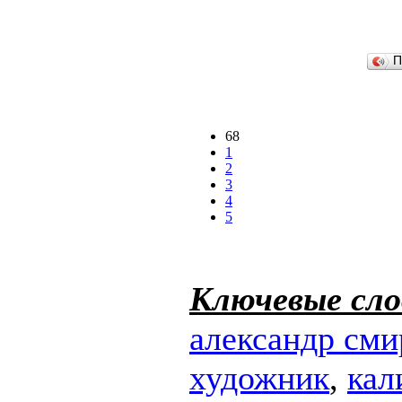
П
68
1
2
3
4
5
Ключевые сло
александр сми
художник
,
кал