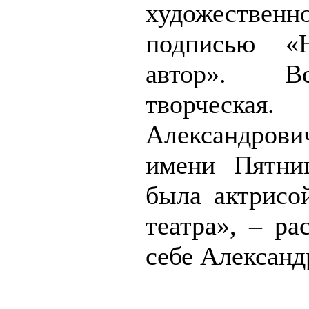
художественн
подписью «Н
автор». В
творческая.
Александрович
имени Пятни
была актрисой
театра», – ра
себе Александ