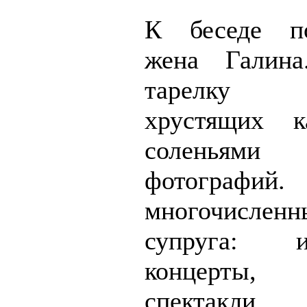
К беседе по
жена Галина
тарелку 
хрустящих к
соленьями
фотографи
многочислен
супруга: ин
концерты,
спектакли,