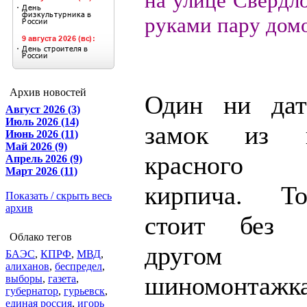
на улице Свердло
руками пару дом
Архив новостей
Один ни дат
Август 2026 (3)
Июль 2026 (14)
замок из 
Июнь 2026 (11)
Май 2026 (9)
красного 
Апрель 2026 (9)
Март 2026 (11)
кирпича. Т
Показать / скрыть весь
архив
стоит без
Облако тегов
другом у
БАЭС
,
КПРФ
,
МВД
,
алиханов
,
беспредел
,
шиномон
выборы
,
газета
,
губернатор
,
гурьевск
,
единая россия
,
игорь