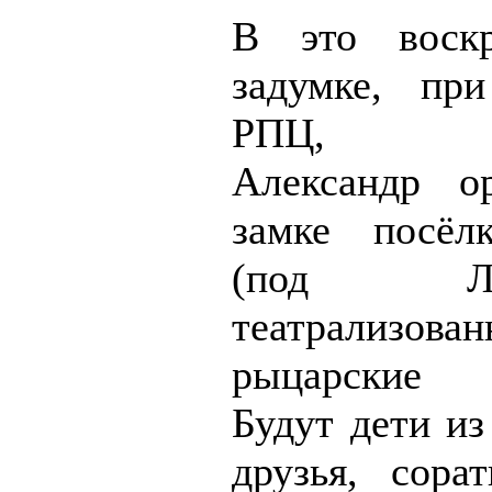
В это воскр
задумке, пр
РПЦ, по
Александр о
замке посёл
(под Лад
театрализова
рыцарские 
Будут дети из
друзья, сорат