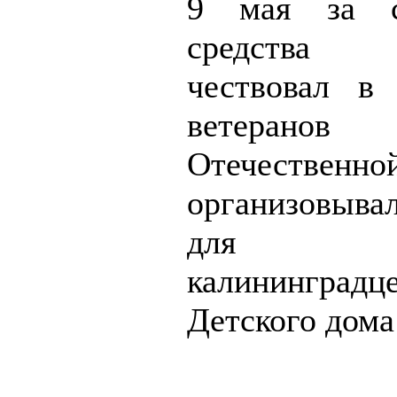
9 мая за с
средства
чествовал в
ветеранов
Отечественн
организовыва
для мал
калинингр
Детского дома