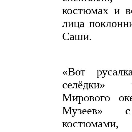
костюмах и 
лица поклонни
Саши.
«Вот русал
селёдки»
Мирового ок
Музеев» 
костюмами,