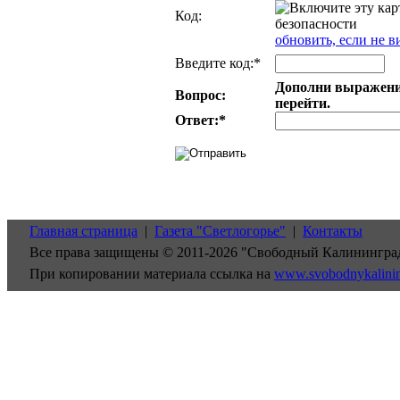
Код:
обновить, если не в
Введите код:*
Дополни выражение
Вопрос:
перейти.
Ответ:
*
Главная страница
|
Газета "Светлогорье"
|
Контакты
Все права защищены © 2011-2026 "Свободный Калинингра
При копировании материала ссылка на
www.svobodnykalini