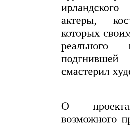
ирландског
актеры, ко
которых своим
реального
подгнивше
смастерил худ
О проекта
возможного п