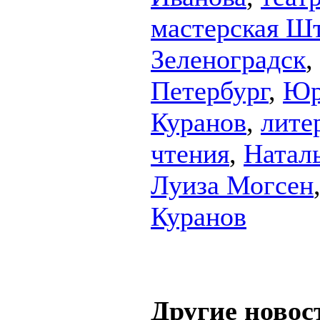
мастерская Ш
Зеленоградск
,
Петербург
,
Юр
Куранов
,
лите
чтения
,
Натал
Луиза Могсен
Куранов
Другие новос