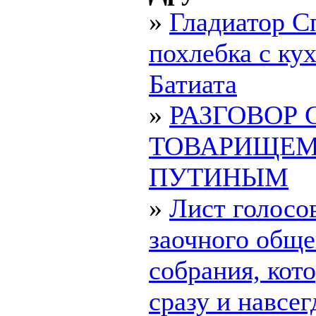
»
Гладиатор С
похлебка с ку
Батиата
»
РАЗГОВОР 
ТОВАРИЩЕ
ПУТИНЫМ
»
Лист голосо
заочного обще
собрания, ко
сразу и навсегд