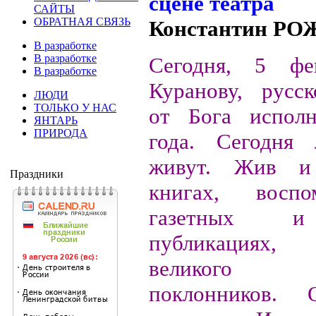
САЙТЫ
ОБРАТНАЯ СВЯЗЬ
Константин Р
В разработке
В разработке
Сегодня, 5 фе
В разработке
Куранову, русс
ЛЮДИ
ТОЛЬКО У НАС
от Бога испол
ЯНТАРЬ
ПРИРОДА
года. Сегодня 
живут. Жив и
Праздники
книгах, воспо
газетных и
публикациях
великого 
поклонников.