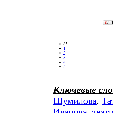
П
85
1
2
3
4
5
Ключевые сло
Шумилова
,
Та
Иванова
,
теат