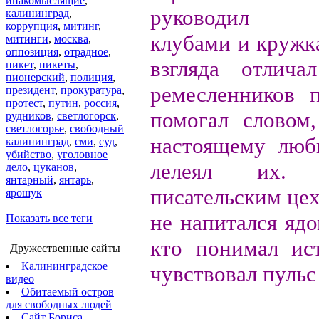
инакомыслящие
,
руководил т
калининград
,
коррупция
,
митинг
,
клубами и кружк
митинги
,
москва
,
оппозиция
,
отрадное
,
взгляда отлича
пикет
,
пикеты
,
пионерский
,
полиция
,
ремесленников 
президент
,
прокуратура
,
протест
,
путин
,
россия
,
помогал словом,
рудников
,
светлогорск
,
светлогорье
,
свободный
настоящему люб
калининград
,
сми
,
суд
,
убийство
,
уголовное
лелеял их.
дело
,
цуканов
,
янтарный
,
янтарь
,
писательским цех
ярошук
не напитался яд
Показать все теги
кто понимал ис
Дружественные сайты
Калининградское
чувствовал пульс
видео
Обитаемый остров
для свободных людей
Сайт Бориса