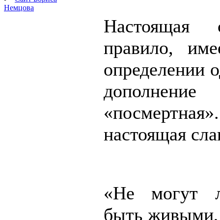
Немцова
Настоящая 
правило, им
определении о
дополн
«посмертна
настоящая сла
«Не могут 
быть живыми, 