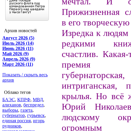
мечтал. И о
Прижизненная сл
в его творческую
Изредка к людям
Архив новостей
Август 2026 (5)
редкими кни
Июль 2026 (14)
Июнь 2026 (11)
счастлив. Какая-
Май 2026 (9)
Апрель 2026 (9)
премия «Пр
Март 2026 (11)
губернаторск
Показать / скрыть весь
архив
интриганская, 
Облако тегов
крылья. Но всё 
БАЭС
,
КПРФ
,
МВД
,
Юрий Николаев
алиханов
,
беспредел
,
выборы
,
газета
,
людскому ок
губернатор
,
гурьевск
,
единая россия
,
игорь
огромным уд
рудников
,