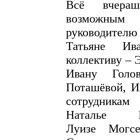
Всё вчераш
возможным 
руководите
Татьяне Ив
коллективу – 
Ивану Голо
Поташёвой, И
сотрудникам
Наталье Ш
Луизе Могсе