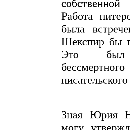
собственно
Работа питерс
была встрече
Шекспир бы п
Это был
бессмертного
писательского
Зная Юрия Н
могу утвержд