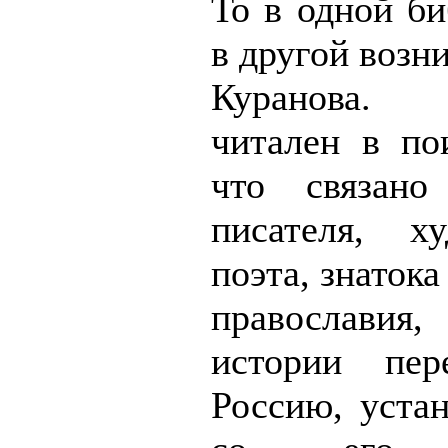
То в одной би
в другой возн
Куранова. 
читален в пои
что связан
писателя, х
поэта, знатока
православия
истории пе
Россию, устан