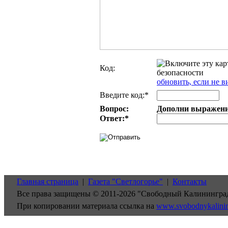
Код:
обновить, если не в
Введите код:*
Вопрос:
Дополни выражение:
Ответ:
*
Главная страница
|
Газета "Светлогорье"
|
Контакты
Все права защищены © 2011-2026 "Свободный Калинингра
При копировании материала ссылка на
www.svobodnykalini