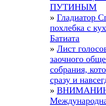
ПУТИНЫМ
»
Гладиатор С
похлебка с ку
Батиата
»
Лист голосо
заочного обще
собрания, ко
сразу и навсегд
»
ВНИМАНИ
Международн