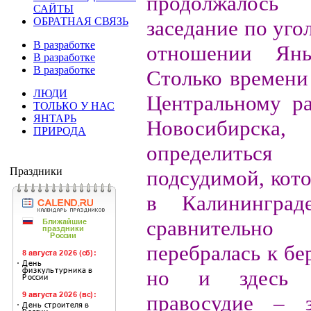
продолжалос
САЙТЫ
ОБРАТНАЯ СВЯЗЬ
заседание по уго
В разработке
отношении Яны
В разработке
В разработке
Столько времени
ЛЮДИ
Центральному р
ТОЛЬКО У НАС
ЯНТАРЬ
Новосибирс
ПРИРОДА
определиться
Праздники
подсудимой, кот
в Калининград
сравнитель
перебралась к бе
но и здесь е
правосудие – 