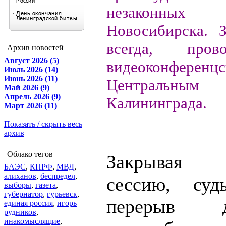
незаконных
Новосибирска. З
всегда, пров
Архив новостей
Август 2026 (5)
видеоконфер
Июль 2026 (14)
Июнь 2026 (11)
Центральны
Май 2026 (9)
Апрель 2026 (9)
Калининграда.
Март 2026 (11)
Показать / скрыть весь
архив
Облако тегов
Закрывая 
БАЭС
,
КПРФ
,
МВД
,
алиханов
,
беспредел
,
сессию, суд
выборы
,
газета
,
губернатор
,
гурьевск
,
переры
единая россия
,
игорь
рудников
,
инакомыслящие
,