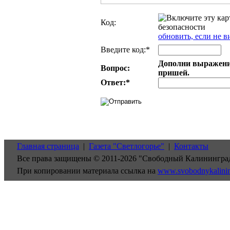
Код:
обновить, если не в
Введите код:*
Дополни выражение:
Вопрос:
пришей.
Ответ:
*
Главная страница
|
Газета "Светлогорье"
|
Контакты
Все права защищены © 2011-2026 "Свободный Калинингра
При копировании материала ссылка на
www.svobodnykalini