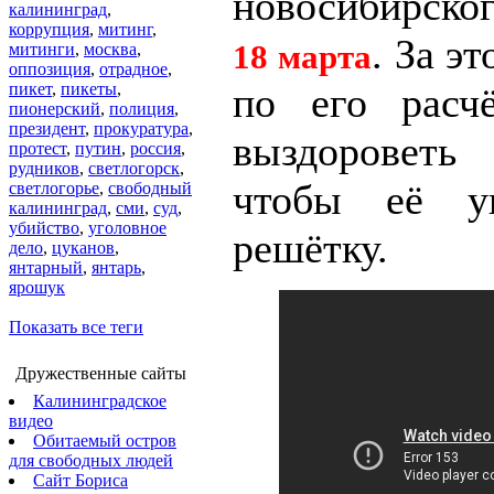
новосибирско
калининград
,
коррупция
,
митинг
,
. За э
18 марта
митинги
,
москва
,
оппозиция
,
отрадное
,
пикет
,
пикеты
,
по его расчё
пионерский
,
полиция
,
президент
,
прокуратура
,
выздороветь 
протест
,
путин
,
россия
,
рудников
,
светлогорск
,
чтобы её у
светлогорье
,
свободный
калининград
,
сми
,
суд
,
убийство
,
уголовное
решётку.
дело
,
цуканов
,
янтарный
,
янтарь
,
ярошук
Показать все теги
Дружественные сайты
Калининградское
видео
Обитаемый остров
для свободных людей
Сайт Бориса