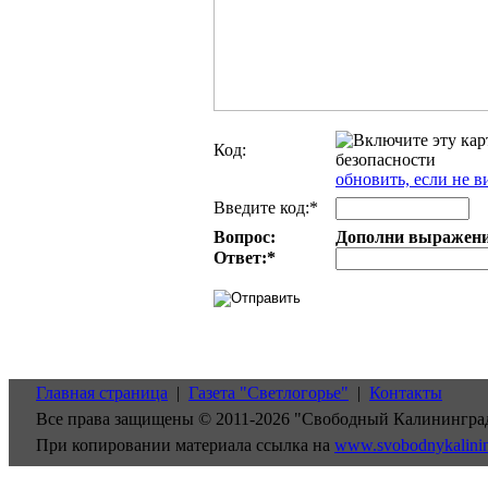
Код:
обновить, если не в
Введите код:*
Вопрос:
Дополни выражение:
Ответ:
*
Главная страница
|
Газета "Светлогорье"
|
Контакты
Все права защищены © 2011-2026 "Свободный Калинингра
При копировании материала ссылка на
www.svobodnykalini