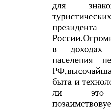
для знак
туристически
президента
России.Огром
в доходах
населения н
РФ,высочайш
быта и технол
ли это 
позаимст