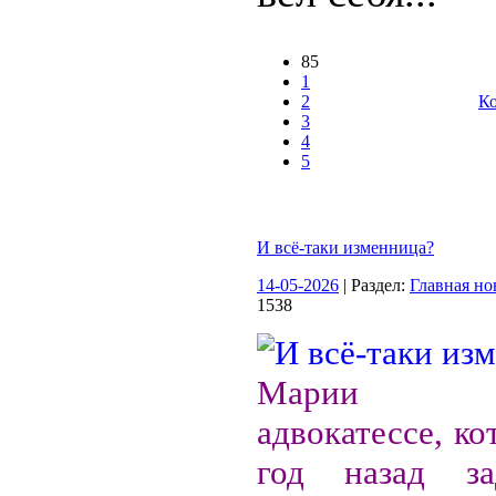
85
1
2
Ко
3
4
5
И всё-таки изменница?
14-05-2026
| Раздел:
Главная но
1538
Марии Б
адвокатессе, к
год назад з