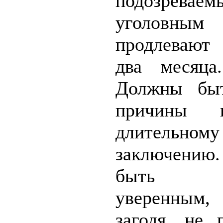
подозрева
уголовны
продлевают
два месяца
Должны быт
причины 
длительному
заключени
быть с
уверенным
загодя, не 