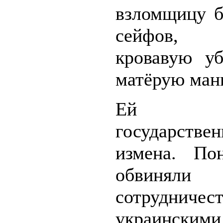
взломщицу б
сейфов,
кровавую у
матёрую мань
Ей вме
государствен
измена. По
обвин
сотруднич
украинскими