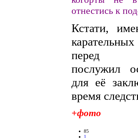
отнестись к по
Кстати, име
карательны
перед Б
послужил о
для её закл
время следств
+фото
85
1