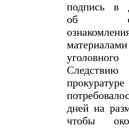
подпись в 
об око
ознаком
материалами
уголовног
Следст
прокуратуре
потребовало
дней на раз
чтобы окон