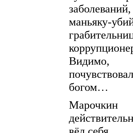
заболева
маньяку-уб
грабитель
коррупционер
Видимо, М
почувство
богом…
Марочкин
действитель
вёл себя...