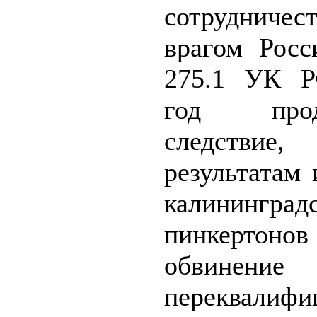
сотруднич
врагом Росс
275.1 УК Р
год продо
следстви
результатам
калининград
пинкертонов
обвинение
переквалифи