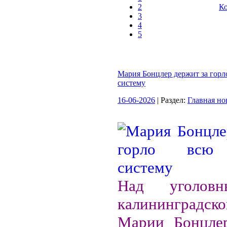
2
Ко
3
4
5
Мария Бонцлер держит за горл
систему
16-06-2026
| Раздел:
Главная но
Над уголов
калининградско
Марии Бонцлер