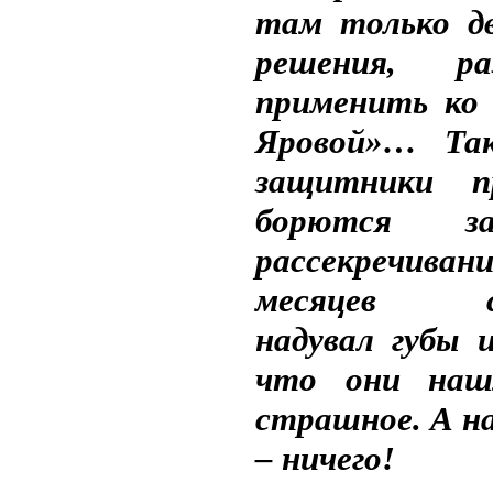
там только дв
решения, ра
применить ко 
Яровой»… Та
защитники п
борются з
рассекречи
месяцев сл
надувал губы и
что они наш
страшное. А на
– ничего!