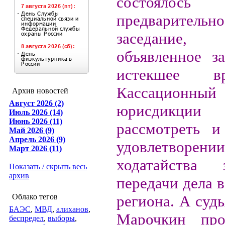
состоялось
предварительн
заседание, 
объявленное з
истекшее в
Кассационный
Архив новостей
Август 2026 (2)
юрисдикци
Июль 2026 (14)
Июнь 2026 (11)
рассмотреть и
Май 2026 (9)
Апрель 2026 (9)
удовлетворении
Март 2026 (11)
ходатайства
Показать / скрыть весь
архив
передачи дела в
Облако тегов
региона. А суд
БАЭС
,
МВД
,
алиханов
,
Марочкин про
беспредел
,
выборы
,