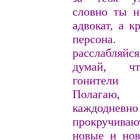
словно ты н
адвокат, а к
персона
расслабля
думай, ч
гонители н
Полага
каждодневно
прокручив
новые и но