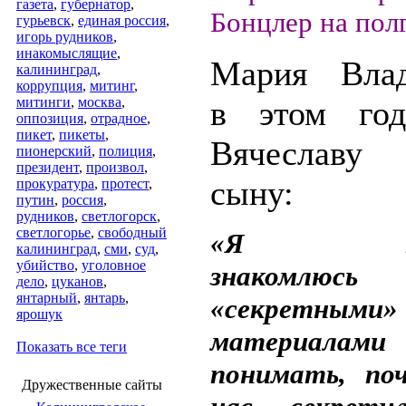
газета
,
губернатор
,
Бонцлер на полг
гурьевск
,
единая россия
,
игорь рудников
,
инакомыслящие
,
Мария Влад
калининград
,
коррупция
,
митинг
,
митинги
,
москва
,
в этом год
оппозиция
,
отрадное
,
пикет
,
пикеты
,
Вячеславу 
пионерский
,
полиция
,
президент
,
произвол
,
сыну:
прокуратура
,
протест
,
путин
,
россия
,
рудников
,
светлогорск
,
светлогорье
,
свободный
«Я поти
калининград
,
сми
,
суд
,
убийство
,
уголовное
знаком
дело
,
цуканов
,
янтарный
,
янтарь
,
«секретными»
ярошук
материалами
Показать все теги
понимать, по
Дружественные сайты