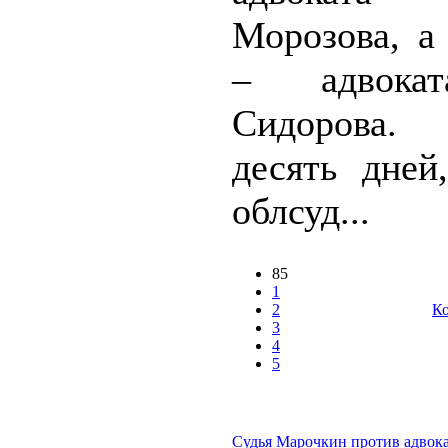
Морозова, а
– адвока
Сидорова
десять дней
облсуд...
85
1
2
Ко
3
4
5
Судья Марочкин против адвок