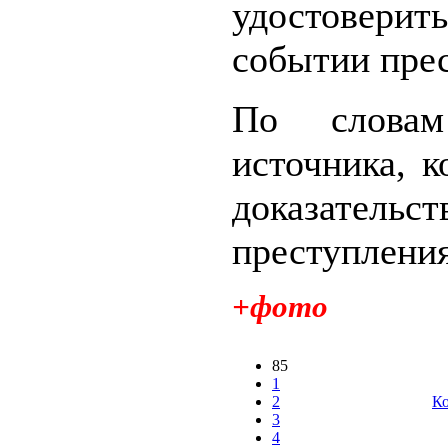
удостовер
событии пре
По словам
источника, 
доказательст
преступления
+фото
85
1
2
Ко
3
4