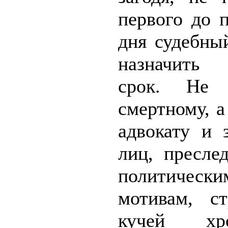
первого до 
дня судебны
назначить 
срок. Не 
смертному, 
адвокату и 
лиц, пресле
политически
мотивам, с
кучей хро