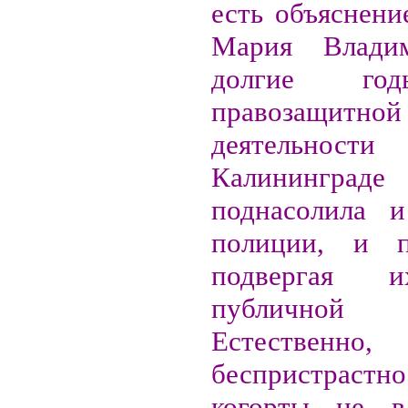
есть объяснени
Мария Влади
долгие го
правозащитной
деятель
Калининград
поднасолила и
полиции, и пр
подвергая 
публичной 
Естественно,
беспристрастно
когорты не в