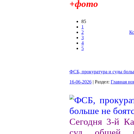
+фото
85
1
2
Ко
3
4
5
ФСБ, прокуратура и суды боль
16-06-2026
| Раздел:
Главная но
Сегодня 3-й К
суд общей ю